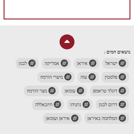
נושאים חמים :
ישראל
איראן
אמריקה
לבנון
פלסטין
עזה
מיצרי הורמוז
דונלד טראמפ
עומאן
מצר הורמוז
דרום לבנון
נתניהו
חיזבאללה
המלחמה באיראן
איראן ועומאן