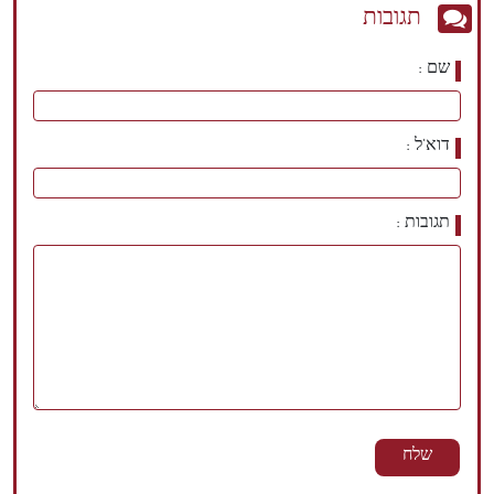
תגובות
שם
דוא'ל
תגובות