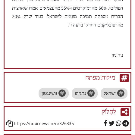
הסקר חשף גם פער ברור בקרב המצביעים על סמך שיוכם
הפוליטי. 66% מהדמוקרטים ו-55% מהעצמאים אמרו שארצות
הברית מספקת תמיכה מוגזמת לישראל, בעוד שרק 20%
מהרפובליקנים החזיקו בדעה זו.
נור ניוז
מילות מפתח
ישראל
נתניהו
וושינגטון
לַחֲלוֹק
https://nournews.ir/n/326335