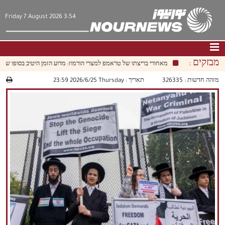
Friday 7 August 2026 3:54
מבזקים :
מאחורי בריצתו של טראמפ למצרי הורמוז: מדוע הזמן היטיב בסופו של דב
דף הבית
|
צור קשר
|
אודות
מזהה חדשות :
326335
תאריך :
‫‫Thursday‬‬ 2026/6/25 23:59
חדשות
תרבות וחברה
כלכלה
פוליטיקה
מולטימדיה
|
فارسي
|
English
|
العربيه
|
|
עברית
|
中文
|
русский
|