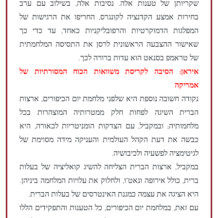
שקריותן של טענות אלה. נסיבות אלה, בשילוב עם ערב
בחירות אמצע הקדנציה לקונגרס, החריפו את הרגישות של
המפלגות הדמוקרטיות והרפובליקניות כאחד, עד כדי כך
שאישור ההצבעה הראשונית לרסן את התסיסה המלחמתית
של טראמפ בסנאט הוא עדות ברורה לכך.
איראן: הסיבה לקריסת משוואות הכוח המסורתיות של
אמריקה
נקודה חשובה נוספת היא שלפני מלחמת יום הכיפורים, ארצות
הברית השיגה לפחות חלק ממטרותיה המוצהרות בכל
מלחמותיה; ובמקביל, עם הצדקות הומניטריות לכאורה, היא
כבשה את דעת הקהל העולמית והעניקה מידה מסוימת של
לגיטימציה לפשעיה ולכיבושיה.
במקביל, ארצות הברית הצליחה להשיג קואליציה של בעלות
ברית, כולל אירופה ונאט"ו, ולחלוק את עלויות המלחמה ביניהן.
היא הציגה את עצמה כמגנת האינטרסים של בעלות הברית.
עם זאת, במלחמת יום הכיפורים, כל הטענות והתפקידים הללו