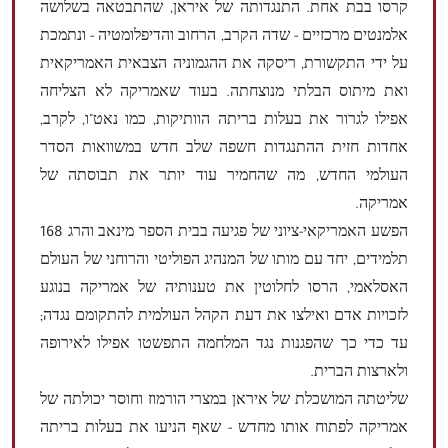
קרסו בבת אחת. התנגדותה של איראן, שהתבטאה בשלושה
אלמנטים מרכזיים - שדה הקרב, הרחוב והדיפלומטיה - ונתמכת
על ידי התקשורת, ריסקה את ההגמוניה הצבאית האמריקאית
ואת מיתוס הבלתי מנוצחתה. בעוד שאמריקה לא הצליחה
אפילו לגרור את בעלות בריתה הוותיקות, כמו נאט"ו, לקרב,
אחדות חזית ההתנגדות חשפה שלב חדש במשוואות הסדר
העולמי החדש, מה שהחמיר עוד יותר את תבוסתה של
אמריקה.
הפשע האמריקאי-ציוני של פגיעה בבית הספר מינאב והרג 168
תלמידים, יחד עם מותו של המנהיג הפוליטי והרוחני של העולם
האסלאמי, הרסו לחלוטין את טענותיה של אמריקה בנוגע
לזכויות אדם ואילצו את דעת הקהל העולמית להתקומם נגדה;
עד כדי כך שהפגנות נגד המלחמה התפשטו אפילו לאירופה
ולארצות הברית.
שליטתה המושכלת של איראן במצרי הורמוז וחוסר יכולתה של
אמריקה לפתוח אותו מחדש - שאף הניעו את בעלות בריתה