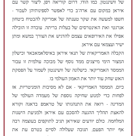
של וושינגטון, כמו הודו, דרום קוריאה ויפן, ליצור קשר עם
איראן במקום עם ארה"ב כדי לאפשר לספינותיהן לעבור -
חשפו למעשה את שקר טענתה של אמריקה להבטיח ביטחון
אנרגטי ואת האינטרסים של בעלות בריתה. עובדה זו הובילה
אפילו את האירופאים עצמם להדגיש את הצורך במשא ומתן
ישיר ועצמאי עם איראן.
הקבלה האמריקאית של תנאי איראן באיסלאמאבאד וכישלון
המצור הימי מייצגים ממד נוסף של מבוכה עולמית זו עבור
הממסד האמריקאי. כישלונה של וושינגטון לשמור על הפסקת
האש שחק עוד יותר את האמון העולמי בו.
כיום, הממסד האמריקאי - אם לא מסיבות הומניטריות, אז
לפחות כדי למנוע שחיקה נוספת של מעמדה העולמי של
המדינה - רואה את התנהגותו של טראמפ בדאגה וקורא
להאצת תהליך ההגעה להסכם עם איראן ולמניעת הישנות
המלחמה. כולם יודעים שאיראן תגיב לתוקפים בעוצמה רבה
אף יותר הפעם, תגובה שעלולה לסיים בטרם עת את