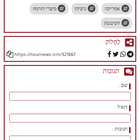
אמריקה
נתניהו
מיצרי הורמוז
וושינגטון
לַחֲלוֹק
https://nournews.ir/n/321667
תגובות
שם
דוא'ל
תגובות