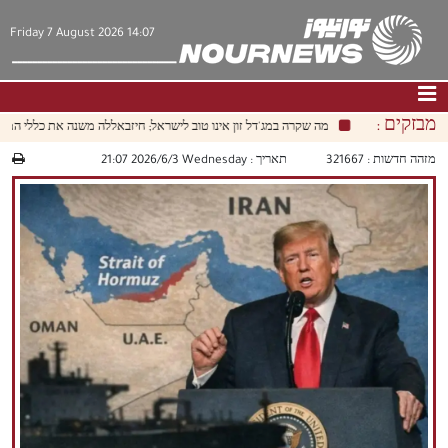
Friday 7 August 2026 14:07
מבזקים :
מה שקרה במג'דל זון אינו טוב לישראל; חיזבאללה משנה את כללי המשחק.
דף הבית
|
צור קשר
|
אודות
מזהה חדשות :
321667
תאריך :
‫‫Wednesday‬‬ 2026/6/3 21:07
חדשות
תרבות וחברה
כלכלה
פוליטיקה
מולטימדיה
|
فارسي
|
English
|
العربيه
|
|
עברית
|
中文
|
русский
|