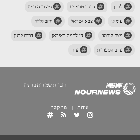
לבנון
דונלד טראמפ
מיצרי הורמוז
עומאן
צבא ישראל
חיזבאללה
מצר הורמוז
המלחמה באיראן
דרום לבנון
ערב הסעודית
עזה
הזכויות שמורות נור ניוז
אודות
|
צור קשר