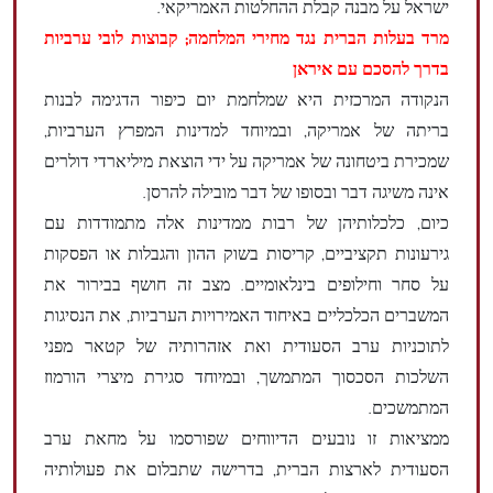
ישראל על מבנה קבלת ההחלטות האמריקאי.
מרד בעלות הברית נגד מחירי המלחמה; קבוצות לובי ערביות
בדרך להסכם עם איראן
הנקודה המרכזית היא שמלחמת יום כיפור הדגימה לבנות
בריתה של אמריקה, ובמיוחד למדינות המפרץ הערביות,
שמכירת ביטחונה של אמריקה על ידי הוצאת מיליארדי דולרים
אינה משיגה דבר ובסופו של דבר מובילה להרסן.
כיום, כלכלותיהן של רבות ממדינות אלה מתמודדות עם
גירעונות תקציביים, קריסות בשוק ההון והגבלות או הפסקות
על סחר וחילופים בינלאומיים. מצב זה חושף בבירור את
המשברים הכלכליים באיחוד האמירויות הערביות, את הנסיגות
לתוכניות ערב הסעודית ואת אזהרותיה של קטאר מפני
השלכות הסכסוך המתמשך, ובמיוחד סגירת מיצרי הורמוז
המתמשכים.
ממציאות זו נובעים הדיווחים שפורסמו על מחאת ערב
הסעודית לארצות הברית, בדרישה שתבלום את פעולותיה