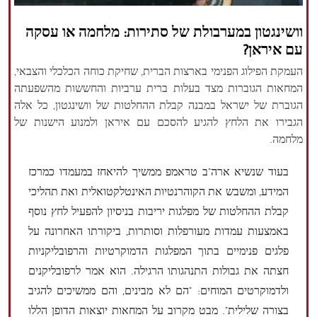
הזכויות שמורות נור ניוז
וושינגטון במערבולת של סתירות: מלחמה או עסקה
עם איראן?
העמקת הפילוג הפנימי בארצות הברית, שחיקת כוחה הכלכלי והצבאי,
המחאות הגוברות מצד בעלות ברית ערביות והחששות מהשפעתה
הגוברת של ישראל במבנה קבלת ההחלטות של וושינגטון, כל אלה
הגבירו את הלחץ להגיע להסכם עם איראן ולמנוע הישנות של
מלחמה.
בעוד שנשיא ארה"ב טראמפ ממשיך להיאחז במעמדו כמרכז
המידע, ומשבש את הקוהרנטיות האינטלקטואלית ואת תהליכי
קבלת ההחלטות של מפלגות יריבות בניסיון להפעיל לחץ נוסף
באמצעות עמדות מעורפלות וסותרות, ביקורתו האחרונה על
פלגים פנימיים בתוך המפלגות הדמוקרטיות והרפובליקניות
חצתה את גבולות התנהגותו הרגילה. הוא אמר לרפובליקנים
ולדמוקרטים המוחים: "הם לא מבינים, והם ממשיכים להגיב
בצורה שלילית". מבט מקרוב על המחאות יוצאות הדופן הללו