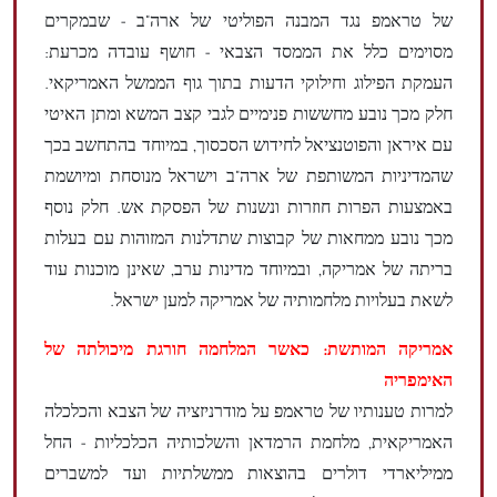
של טראמפ נגד המבנה הפוליטי של ארה"ב - שבמקרים
מסוימים כלל את הממסד הצבאי - חושף עובדה מכרעת:
העמקת הפילוג וחילוקי הדעות בתוך גוף הממשל האמריקאי.
חלק מכך נובע מחששות פנימיים לגבי קצב המשא ומתן האיטי
עם איראן והפוטנציאל לחידוש הסכסוך, במיוחד בהתחשב בכך
שהמדיניות המשותפת של ארה"ב וישראל מנוסחת ומיושמת
באמצעות הפרות חוזרות ונשנות של הפסקת אש. חלק נוסף
מכך נובע ממחאות של קבוצות שתדלנות המזוהות עם בעלות
בריתה של אמריקה, ובמיוחד מדינות ערב, שאינן מוכנות עוד
לשאת בעלויות מלחמותיה של אמריקה למען ישראל.
אמריקה המותשת: כאשר המלחמה חורגת מיכולתה של
האימפריה
למרות טענותיו של טראמפ על מודרניזציה של הצבא והכלכלה
האמריקאית, מלחמת הרמדאן והשלכותיה הכלכליות - החל
ממיליארדי דולרים בהוצאות ממשלתיות ועד למשברים