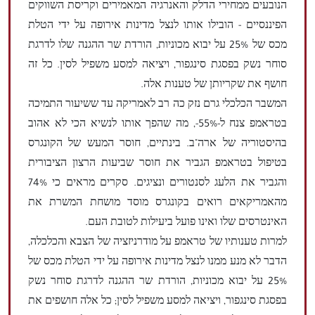
הנובעים ממחירי הדלק והאנרגיה המאמירים וקריסת השווקים
הפיננסיים - הובילו אותו לנצל מדינות אירופה על ידי הטלת
מכס של 25% על יבוא מכוניות, הורדת שר ההגנה שלו לדרגת
סוחר נשק בפסגת סינגפור, ויציאה למסע משפיל לסין. כל זה
חושף את שקריותן של טענות אלה.
המשבר הכלכלי גרם נזק כה רב לאמריקה עד ששיעור התמיכה
בטראמפ צנח ל-55%-, מה שהפך אותו לנשיא הכי לא אהוב
בהיסטוריה של ארה"ב. בינתיים, חוסר המעש של הקונגרס
בטיפול בטראמפ הגביר את חוסר שביעות הרצון הציבורית
והגביר את הלעג לסנטורים ונציגים. סקרים מראים כי 74%
מהאמריקאים רואים בקונגרס מוסד מושחת המשרת את
האינטרסים שלו ואינו פועל ביעילות לטובת העם.
למרות טענותיו של טראמפ על מודרניזציה של הצבא והכלכלה,
הדבר לא מנע ממנו לנצל מדינות אירופה על ידי הטלת מכס של
25% על יבוא מכוניות, הורדת שר ההגנה לדרגת סוחר נשק
בפסגת סינגפור, ויציאה למסע משפיל לסין; כל אלה חושפים את