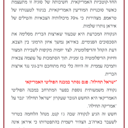
החד-קוטביות האמריקאית. חשיבותה של סוגיה זו מתעצמת
כאשר סוכנויות המודיעין האמריקאיות, בניגוד לטענותיו של
טראמפ, מצהירות כי 70% מיכולותיה הצבאיות והטילים של
איראן נותרו שלמות.
הנקודה המכרעת היא שבעוד שארצות הברית מסלימה את
הסכסוכים הפנימיים, באיראן נמשך איזון הרמוני בין הצבא,
דעת הקהל והדיפלומטיה, לצד יוזמות מקיפות לשבירת המצור
וחיזוק הדיפלומטיה בו זמנית, תוך הסתמכות על עוצמה צבאית
ותמיכה עממית. זה היווה כלי כוח מתוחכם ורב-גוני נגד ארצות
הברית.
"ישראל תחילה": פגם נסתר במבנה הפוליטי האמריקאי
נקודה משמעותית נוספת בפער המתרחב במבנה הפוליטי
האמריקאי היא החשש הגובר שעקרון "ישראל תחילה" יגבר על
"אמריקה תחילה".
חשש זה הגיע לנקודה שבה ג'ו קנט, מנהל הלוחמה בטרור
לשעבר בארה"ב, הצהיר רשמית בהתפטרותו כי איראן אינה