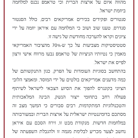
מהווה איום על ארצות הברית וכי טראמפ נכנס למלחמה
ביוזמת ישראל.
סנטורים ופקידים בכירים אמריקאים רבים, כולל הסנטור
סנדרס, טענו שוב ושוב כי המלחמה עם איראן יוזמה על ידי
ציונים וקראו להערכה מחודשת של גישה זו.
סטטיסטיקות מצביעות על כך ש-70% מהציבור האמריקאי
מאמין כי נטיותיו הניציות של טראמפ נבעו מרווח אישי ורצון
לפייס את ישראל.
בהתחשב בסוגיות העומדות על הפרק, כגון התנקשותם של
כמה מדענים אמריקאים בולטים על ידי המוסד, ומאמצי הלובי
הציוני בקונגרס להפוך את הסיוע הצבאי לישראל לשיתוף
פעולה רחב בתחומי ייצור הנשק, הבינה המלאכותית
והטכנולוגיות המתקדמות, רבים סבורים כי המשך מצב זה
מסתכם בדומיננטיות ישראלית על ארצות הברית ובמעורבותה
במלחמות חדשות. מנקודת מבט זו, זירוז הסכם עם איראן
נחשב לצעד מכריע לבלימת מגמה זו ולהגבלת השפעתה של