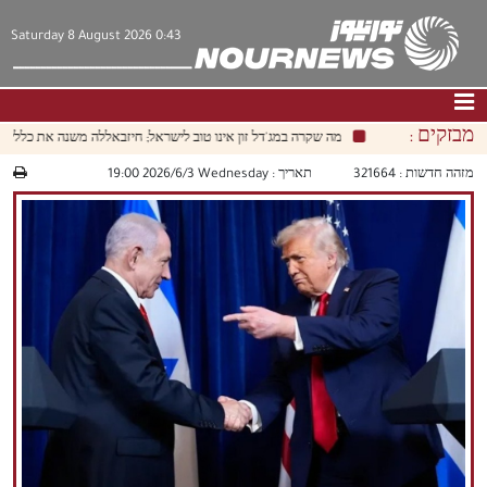
Saturday 8 August 2026 0:43
מבזקים :
מה שקרה במג'דל זון אינו טוב לישראל; חיזבאללה משנה את כללי המשח
דף הבית
|
צור קשר
|
אודות
מזהה חדשות :
321664
תאריך :
‫‫Wednesday‬‬ 2026/6/3 19:00
חדשות
תרבות וחברה
כלכלה
פוליטיקה
מולטימדיה
|
فارسي
|
English
|
العربيه
|
|
עברית
|
中文
|
русский
|