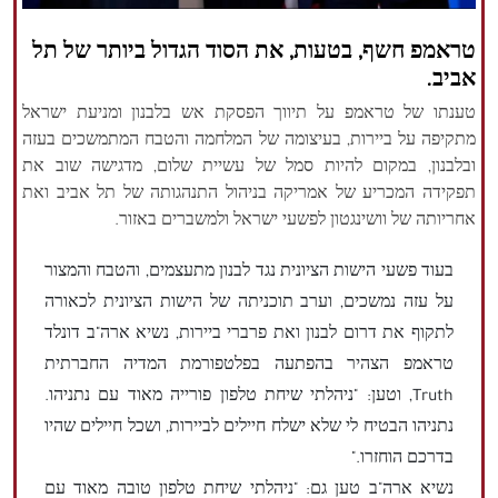
הזכויות שמורות נור ניוז
טראמפ חשף, בטעות, את הסוד הגדול ביותר של תל
אביב.
טענתו של טראמפ על תיווך הפסקת אש בלבנון ומניעת ישראל
מתקיפה על ביירות, בעיצומה של המלחמה והטבח המתמשכים בעזה
ובלבנון, במקום להיות סמל של עשיית שלום, מדגישה שוב את
תפקידה המכריע של אמריקה בניהול התנהגותה של תל אביב ואת
אחריותה של וושינגטון לפשעי ישראל ולמשברים באזור.
בעוד פשעי הישות הציונית נגד לבנון מתעצמים, והטבח והמצור
על עזה נמשכים, וערב תוכניתה של הישות הציונית לכאורה
לתקוף את דרום לבנון ואת פרברי ביירות, נשיא ארה"ב דונלד
טראמפ הצהיר בהפתעה בפלטפורמת המדיה החברתית
Truth, וטען: "ניהלתי שיחת טלפון פורייה מאוד עם נתניהו.
נתניהו הבטיח לי שלא ישלח חיילים לביירות, ושכל חיילים שהיו
בדרכם הוחזרו."
נשיא ארה"ב טען גם: "ניהלתי שיחת טלפון טובה מאוד עם