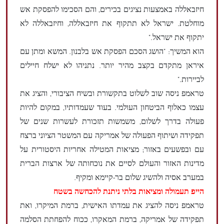
חיזבאללה באמצעות נציגים בכירים, והם הסכימו להפסקת אש
מוחלטת. ישראל לא תתקוף את חיזבאללה, וחיזבאללה לא
יתקוף את ישראל."
הוא המשיך: "הושג הסכם הפסקת אש בלבנון. המשא ומתן עם
איראן מתקדם בקצב מהיר יותר. נתניהו לא ישלח חיילים
לביירות."
טראמפ ניסה שוב לשלוט בתקשורת ובשיח הציבורי, והציג את
עצמו כאלוף הביטחון העולמי. בעוד שעמדותיו, במקום להיות
פעולה בדרך לשלום, משמשות תזכורת לעשרות שנים של
תפקידה ושיתוף הפעולה של אמריקה עם המשטר הציוני ברצח
עם ובפשעים באזור; מציאות המטילה אחריות היסטורית על
מדינות האזור והעולם לסיים את נוכחותה של ארצות הברית
במערב אסיה ולהשיג שלום בר-קיימא ומקיף.
הייפ תעמולה ומציאות בלתי ניתנת להכחשה בשטח
טראמפ ניסה להציג את עמדתו האישית, ברמת המיקרו, ואת
תפקידה של אמריקה, ברמת המאקרו, ככוח להפחתת הסלמה