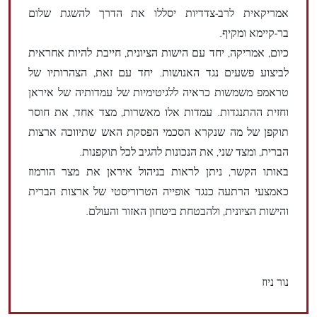
אמריקאית לרב-צדדיות יסללו את הדרך להשגת שלום
בר-קיימא ומקיף.
כיום, אמריקה, יחד עם הישות הציונית, חייבת להיות אחראית
לביצוע פשעים נגד האנושות. יחד עם זאת, הצהרותיו של
טראמפ משמשות כראיה ללגיטימיות של עמדותיה של איראן
וחזית ההתנגדות. עמדות אלו מאשרות, מצד אחד, את חוסר
תוקפן של מה שנקרא הסכמי הפסקת האש שתיווכה ארצות
הברית, ומצד שני, את הנכונות להגיב לכל תוקפנות.
באותו הקשר, ניתן לראות בניהול איראן את מצר הורמוז
כאמצעי הרתעה כנגד אופייה הטרוריסטי של ארצות הברית
והישות הציונית, ולהבטחת ביטחון האזור והעולם.
נור ניוז