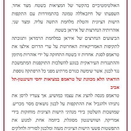
האולטימטיביים בהקשר של המציאות בשטח. מצד אחד,
השפעתו של חיזבאללה טמונה בהתמודדות עם התקפות
הישות הציונית והטלת מלחמת התשה עליה, ומצד שני,
אזהרותיה הנחרצות של איראן בשטח.
הביצועים הנחרצים של איראן במלחמת הרמדאן ותגובתה
לתקיפות האמריקאיות האחרונות על ערי הדרום אילצו את
טראמפ לסגת. אחדות זו בשטח התחזקה על ידי אזהרות מתימן
וההתנגדות העיראקית בנוגע להשלכות התוקפנות המתמשכת
נגד לבנון, אשר שימשה כגורם מרתיע מפני כל הרפתקה נוספת.
הודאתו הלא מכוונת של טראמפ במציאות יחסי וושינגטון-תל
אביב
טראמפ מנסה להציג את עצמו כמושיע, אך צעדיו לרסן את
נתניהו ולהגביל את ההתקפות על לבנון נושאים מסר מכריע:
שמושכות השלטון בידי מנהיגי הישות הציונית מוחזקות בידי
אמריקה, ושוושינגטון מסוגלת, ביוזמה אחת, למנוע את
התפשטות פשעי הישות הציונית מעזה ומלבנון לסוריה ולחלקים