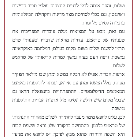
ושלום, והפך אותה לכלי לבניית קונצנזוס עולמי סביב דרישות
וושינגטון, וגם ככלי לסחיטה מצד מדינות והקהילה הבינלאומית
בתמורה לסיום מלחמות.
עם זאת, מבט על המציאות מגלה עובדות המפריכות את
טענותיו של טראמפ. עדויות מראות שדבריו וטענותיו טרם
תרמו להשגת שלום בשום מקום בעולם; המלחמה באוקראינה
נמשכת, ורצח העם בעזה נמשך למרות קריאותיו של טראמפ
לשלום.
ארצות הברית אפילו לא דבקה במשא ומתן שבו מילאה תפקיד
מפתח, כולל המשא ומתן עם איראן, ופנתה לתוקפנות באמצע
המאמצים הדיפלומטיים. ההתפתחויות בוונצואלה הראו גם
שבכל מקום שיש חולשה ונסיגה מול ארצות הברית, התוקפנות
נמשכת.
לכן, עלינו לחפש מימד מעבר לחתירה לשלום מאחורי התנהגותו
של טראמפ בלבנון. בהתחשב ברקורד שלו, נראה ששפת הכוח
היא השפה היחידה שהוא מבין; לפיכך, יש לחפש את מניעיו