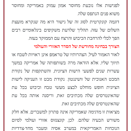
לפגישות אלו נובעת מחוסר אמון עמוק באמריקה ומחוסר
משוא פנים הנתפס שלה.
דוגמה קונקרטית לסוג זה של גישור היא מה שנקרא מועצת
השלום של עזה; תהליך שלדעת משקיפים בינלאומיים רבים
הפך לכלי להרחבת הכיבוש והרצח עם הממוקד בעזה.
הצורך בבחינה מחודשת של הסדר האזורי והעולמי
לאור האמור לעיל, הצהרותיו של טראמפ אינן ראויות לשבח או
תיווך שליו, אלא הודאה מרה בשותפותה של אמריקה במשך
עשרות שנים לפשעי הישות הציונית, והשתקפות של נקודת
המבט האנוכית של וושינגטון. נקודת מבט זו העניקה לישות
הציונית חופש מוחלט לבצע מעשי טבח וכיבוש בכל עת
שהאינטרסים שלה מכתיבים זאת, וריסנה אותה בכל עת
שהאינטרסים שלה מכתיבים זאת.
מציאות זו מדגימה שאמריקה אינה פתרון למשברים, אלא חלק
משורש הבעיה שלהם. לכן, קונצנזוס אזורי ועולמי לסיום
הנוכחות האמריקאית במערב אסיה ומעבר מחד-צדדיות