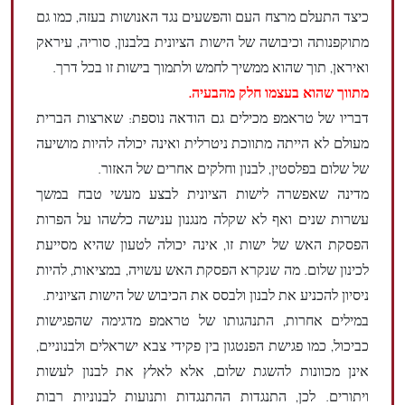
כיצד התעלם מרצח העם והפשעים נגד האנושות בעזה, כמו גם
מתוקפנותה וכיבושה של הישות הציונית בלבנון, סוריה, עיראק
ואיראן, תוך שהוא ממשיך לחמש ולתמוך בישות זו בכל דרך.
מתווך שהוא בעצמו חלק מהבעיה.
דבריו של טראמפ מכילים גם הודאה נוספת: שארצות הברית
מעולם לא הייתה מתווכת ניטרלית ואינה יכולה להיות מושיעה
של שלום בפלסטין, לבנון וחלקים אחרים של האזור.
מדינה שאפשרה לישות הציונית לבצע מעשי טבח במשך
עשרות שנים ואף לא שקלה מנגנון ענישה כלשהו על הפרות
הפסקת האש של ישות זו, אינה יכולה לטעון שהיא מסייעת
לכינון שלום. מה שנקרא הפסקת האש עשויה, במציאות, להיות
ניסיון להכניע את לבנון ולבסס את הכיבוש של הישות הציונית.
במילים אחרות, התנהגותו של טראמפ מדגימה שהפגישות
כביכול, כמו פגישת הפנטגון בין פקידי צבא ישראלים ולבנוניים,
אינן מכוונות להשגת שלום, אלא לאלץ את לבנון לעשות
ויתורים. לכן, התנגדות ההתנגדות ותנועות לבנוניות רבות