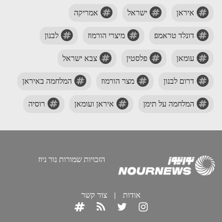
איראן
ישראל
אמריקה
דונלד טראמפ
מיצרי הורמוז
לבנון
עומאן
פלסטין
צבא ישראל
דרום לבנון
מצר הורמוז
המלחמה באיראן
המלחמה על תימן
איראן ועומאן
רוסיה
הזכויות שמורות נור ניוז
אודות
|
צור קשר