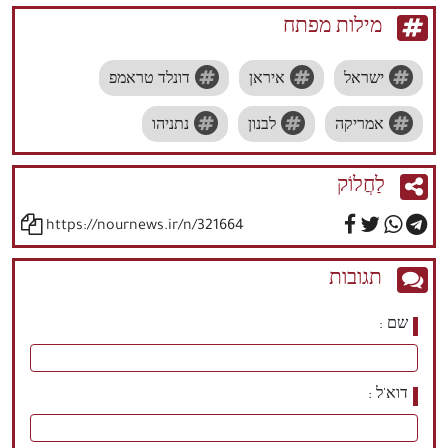
מילות מפתח
ישראל
איראן
דונלד טראמפ
אמריקה
לבנון
נתניהו
לַחֲלוֹק
https://nournews.ir/n/321664
תגובות
שם
דוא'ל