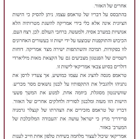
אחרים של האזור.
בהתבסס על דבריו של טראמפ עצמו, ניתן להסיק כי הישות
הציונית אינה אלא כלי בידי אמריקה להשגת מטרותיה הלא
אנושיות במערב אסיה, ולמעשה, ברחבי העולם. לכן, רצח העם,
הכיבוש והתוקפנות שבוצעו על ידי ישות זו בעשורים האחרונים
לוו בפקודות, תמיכה והשתתפות ישירה מצד אמריקה. דוחות
רשמיים של הפנטגון מצביעים גם על הקצאת מאות מיליארדי
דולרים בסיוע צבאי אמריקאי לישות זו.
טראמפ מנסה להציג את עצמו כמושיע, אך צעדיו לרסן את
נתניהו ולהגביל את התקפותיו על לבנון נושאים מסר מכריע:
שוושינגטון מסוגלת, ביוזמה אחת, למנוע את המשך פשעי
הישות הזו מעזה ומלבנון לסוריה ולחלקים אחרים של האזור.
דבריו של טראמפ מזכירים את הצהרתו של קנצלר גרמניה
פרידריך מרץ כי ישראל עושה את "העבודה המלוכלכת של
המערב" באזור.
אמריקאי שיכול לעצור מלחמה בשיחת טלפון אחת חייב לענות