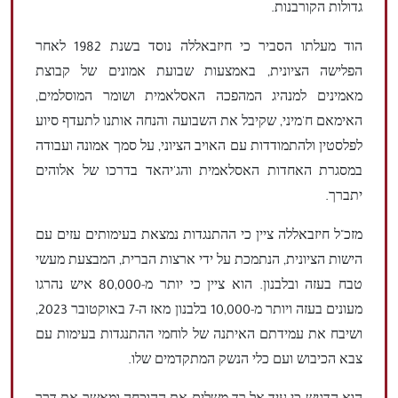
גדולות הקורבנות.
הוד מעלתו הסביר כי חיזבאללה נוסד בשנת 1982 לאחר
הפלישה הציונית, באמצעות שבועת אמונים של קבוצת
מאמינים למנהיג המהפכה האסלאמית ושומר המוסלמים,
האימאם ח'מיני, שקיבל את השבועה והנחה אותנו לתעדף סיוע
לפלסטין ולהתמודדות עם האויב הציוני, על סמך אמונה ועבודה
במסגרת האחדות האסלאמית והג'יהאד בדרכו של אלוהים
יתברך.
מזכ"ל חיזבאללה ציין כי ההתנגדות נמצאת בעימותים עזים עם
הישות הציונית, הנתמכת על ידי ארצות הברית, המבצעת מעשי
טבח בעזה ובלבנון. הוא ציין כי יותר מ-80,000 איש נהרגו
מעונים בעזה ויותר מ-10,000 בלבנון מאז ה-7 באוקטובר 2023,
ושיבח את עמידתם האיתנה של לוחמי ההתנגדות בעימות עם
צבא הכיבוש ועם כלי הנשק המתקדמים שלו.