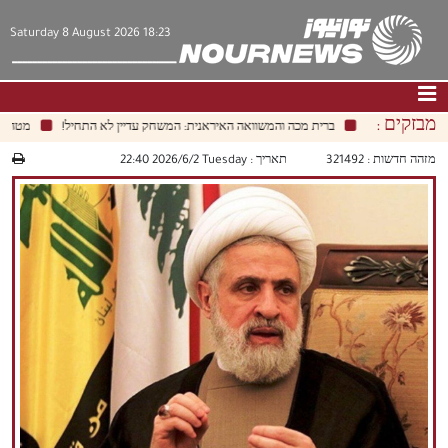
Saturday 8 August 2026 18:23
מבזקים :
ברית מכה והמשוואה האיראנית: המשחק עדיין לא התחיל!
מטה נקנסה
דף הבית
|
צור קשר
|
אודות
מזהה חדשות :
321492
תאריך :
‫‫Tuesday‬‬ 2026/6/2 22:40
חדשות
תרבות וחברה
כלכלה
פוליטיקה
מולטימדיה
|
فارسي
|
English
|
العربيه
|
|
עברית
|
中文
|
русский
|