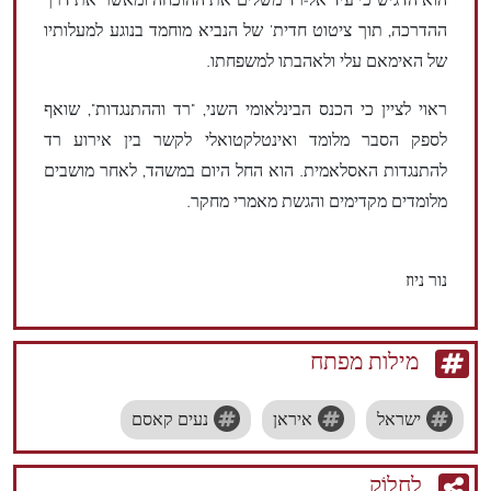
הוא הדגיש כי עיד אל-רד משלים את ההוכחה ומאשר את דרך
ההדרכה, תוך ציטוט חדית' של הנביא מוחמד בנוגע למעלותיו
של האימאם עלי ולאהבתו למשפחתו.
ראוי לציין כי הכנס הבינלאומי השני, "רד וההתנגדות", שואף
לספק הסבר מלומד ואינטלקטואלי לקשר בין אירוע רד
להתנגדות האסלאמית. הוא החל היום במשהד, לאחר מושבים
מלומדים מקדימים והגשת מאמרי מחקר.
נור ניוז
מילות מפתח
ישראל
איראן
נעים קאסם
לַחֲלוֹק