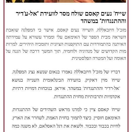
הזכויות שמורות נור ניוז
שייח' נעים קאסם שולח מסר לוועידת "אל-ע'דיר
וההתנגדות" במשהד
מזכ"ל חיזבאללה, השייח' נעים קאסם, אישר כי המפלגה שואבת
השראה מבית הספר של האימאם עלי וממרד עשורא על עמידתה
האיתנה בהתמודדות עם התוקפנות הציונית ותומכיה היהירים, למרות
מות הקדושים של מנהיגיה ולוחמיה, תוך המשך דרכה של הגנה על
האומה ועל המטרה הפלסטינית.
דבריו של מזכ"ל חיזבאללה נאמרו בנאום שנשא נציג המפלגה,
שייח' מוין דאקיק, בוועידה הבינלאומית השנייה בנושא
"אל-רדיר וההתנגדות" במשהד, איראן, בנוכחות דמויות דתיות,
אקדמיות ותרבותיות מחזית ההתנגדות.
שייח' קאסם ציין כי למדנו מראש השהידים של ההתנגדות,
האימאם חוסיין, כיצד לתמוך בחזית האמת, לשחרר את הארץ,
לחיות בכבוד ובכבוד, ולשאת את דגל האסלאם, לא משנה כמה