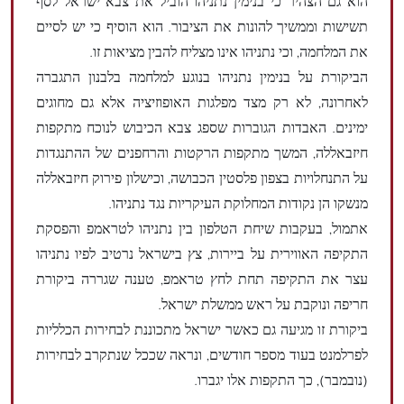
הוא גם הצהיר כי בנימין נתניהו הוביל את צבא ישראל לסף
תשישות וממשיך להונות את הציבור. הוא הוסיף כי יש לסיים
את המלחמה, וכי נתניהו אינו מצליח להבין מציאות זו.
הביקורת על בנימין נתניהו בנוגע למלחמה בלבנון התגברה
לאחרונה, לא רק מצד מפלגות האופוזיציה אלא גם מחוגים
ימינים. האבדות הגוברות שספג צבא הכיבוש לנוכח מתקפות
חיזבאללה, המשך מתקפות הרקטות והרחפנים של ההתנגדות
על התנחלויות בצפון פלסטין הכבושה, וכישלון פירוק חיזבאללה
מנשקו הן נקודות המחלוקת העיקריות נגד נתניהו.
אתמול, בעקבות שיחת הטלפון בין נתניהו לטראמפ והפסקת
התקיפה האווירית על ביירות, צץ בישראל נרטיב לפיו נתניהו
עצר את התקיפה תחת לחץ טראמפ, טענה שגררה ביקורת
חריפה ונוקבת על ראש ממשלת ישראל.
ביקורת זו מגיעה גם כאשר ישראל מתכוננת לבחירות הכלליות
לפרלמנט בעוד מספר חודשים, ונראה שככל שנתקרב לבחירות
(נובמבר), כך התקפות אלו יגברו.