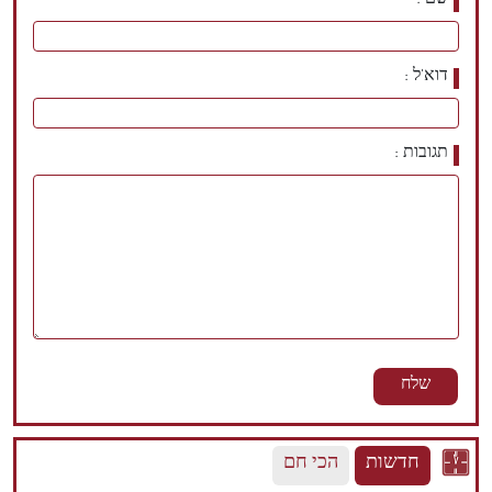
שם
דוא'ל
תגובות
חדשות
הכי חם