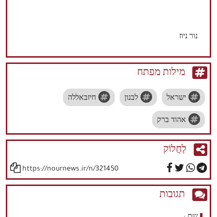
נור ניוז
מילות מפתח
ישראל
לבנון
חיזבאללה
אהוד ברק
לַחֲלוֹק
https://nournews.ir/n/321450
תגובות