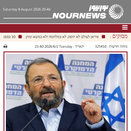
Saturday 8 August 2026 20:46
מבזקים :
איראן לעולם לא תיסוג; לא במלחמה ולא במשא ומתן.
30 בספטמבר הוא המועד האחרון לנסיגת כוחות הקואליציה מעיראק.
דף הבית
|
צור קשר
|
אודות
מזהה חדשות :
321450
תאריך :
‫‫Tuesday‬‬ 2026/6/2 23:40
חדשות
תרבות וחברה
כלכלה
פוליטיקה
מולטימדיה
|
فارسي
|
English
|
العربيه
|
|
עברית
|
中文
|
русский
|