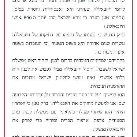
שר הביטחון לשעבר טען כי טענת נתניהו על 800 או 400
לוחמי חיזבאללה שנהרגו היא "אבסורדית וחסרת בסיס".
(נתניהו טען בעבר כי צבא ישראל הרג יותר מ-600 אנשי
חיזבאללה.)
ברק הדגיש כי טענתו של נתניהו על דחיקתו של חיזבאללה
עשרות שנים אחורה היא פשוט הטעיה, וכי העובדות בשטח
אינן תומכות בה.
בהתייחסו למדיניות הנוכחית בדרום לבנון, הזהיר ראש ממשלת
ישראל לשעבר: "חיסול חיזבאללה מבלי לכבוש את לבנון הוא
בלתי אפשרי, ואינו מעשי לחלוטין. ישראל מבזבזת את
ההזדמנות הנוכחית."
הוא המשיך: "על ידי פינוי כפרים והכרזה על נוכחותנו הקבועה
שם, אנו למעשה מחזקים את חיזבאללה." ברק טען כי הפתרון
היחיד הוא שיתוף פעולה בינלאומי עם ממשלת לבנון, ערב
הסעודית, צרפת, ארצות הברית וסוריה כדי לפרק את
חיזבאללה מנשקו.