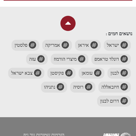
נושאים חמים :
ישראל
איראן
אמריקה
פלסטין
דונלד טראמפ
מיצרי הורמוז
עזה
לבנון
עומאן
פקיסטן
צבא ישראל
חיזבאללה
רוסיה
נתניהו
דרום לבנון