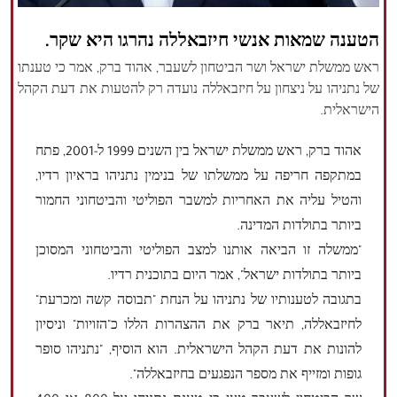
הזכויות שמורות נור ניוז
הטענה שמאות אנשי חיזבאללה נהרגו היא שקר.
ראש ממשלת ישראל ושר הביטחון לשעבר, אהוד ברק, אמר כי טענתו
של נתניהו על ניצחון על חיזבאללה נועדה רק להטעות את דעת הקהל
הישראלית.
אהוד ברק, ראש ממשלת ישראל בין השנים 1999 ל-2001, פתח
במתקפה חריפה על ממשלתו של בנימין נתניהו בראיון רדיו,
והטיל עליה את האחריות למשבר הפוליטי והביטחוני החמור
ביותר בתולדות המדינה.
"ממשלה זו הביאה אותנו למצב הפוליטי והביטחוני המסוכן
ביותר בתולדות ישראל", אמר היום בתוכנית רדיו.
בתגובה לטענותיו של נתניהו על הנחת "תבוסה קשה ומכרעת"
לחיזבאללה, תיאר ברק את ההצהרות הללו כ"הזויות" וניסיון
להונות את דעת הקהל הישראלית. הוא הוסיף, "נתניהו סופר
גופות ומזייף את מספר הנפגעים בחיזבאללה".