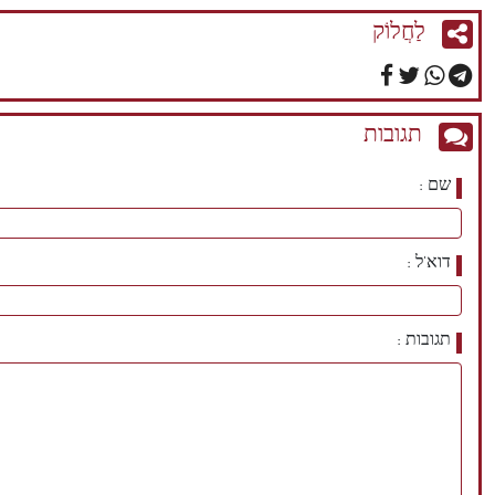
לַחֲלוֹק
תגובות
שם
דוא'ל
תגובות