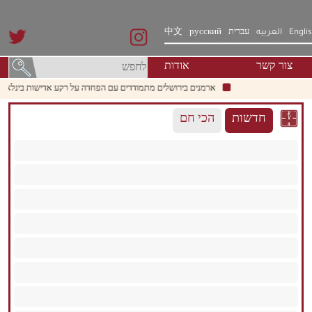
Engli
العربيه
עברית
русский
中文
צור קשר
אודות
ארמנים בירושלים מתמודדים עם הפחדה על רקע אדישות בינלאומית ויש
חדשות
הכי חם