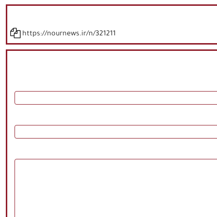
https://nournews.ir/n/321211