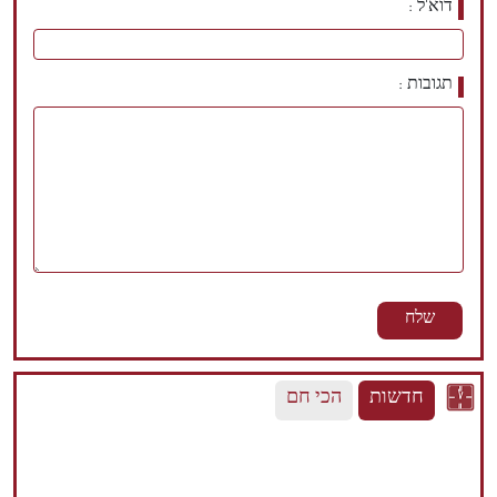
דוא'ל
תגובות
חדשות
הכי חם