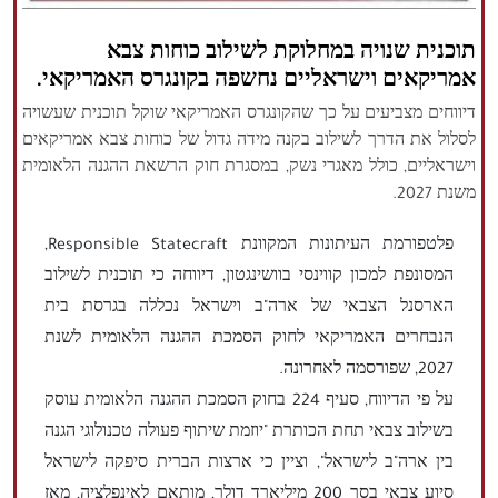
הזכויות שמורות נור ניוז
תוכנית שנויה במחלוקת לשילוב כוחות צבא
אמריקאים וישראליים נחשפה בקונגרס האמריקאי.
דיווחים מצביעים על כך שהקונגרס האמריקאי שוקל תוכנית שעשויה
לסלול את הדרך לשילוב בקנה מידה גדול של כוחות צבא אמריקאים
וישראליים, כולל מאגרי נשק, במסגרת חוק הרשאת ההגנה הלאומית
משנת 2027.
פלטפורמת העיתונות המקוונת Responsible Statecraft,
המסונפת למכון קווינסי בוושינגטון, דיווחה כי תוכנית לשילוב
הארסנל הצבאי של ארה"ב וישראל נכללה בגרסת בית
הנבחרים האמריקאי לחוק הסמכת ההגנה הלאומית לשנת
2027, שפורסמה לאחרונה.
על פי הדיווח, סעיף 224 בחוק הסמכת ההגנה הלאומית עוסק
בשילוב צבאי תחת הכותרת "יוזמת שיתוף פעולה טכנולוגי הגנה
בין ארה"ב לישראל", וציין כי ארצות הברית סיפקה לישראל
סיוע צבאי בסך 200 מיליארד דולר, מותאם לאינפלציה, מאז