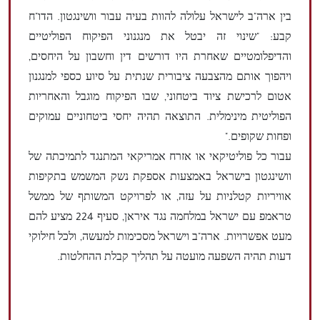
בין ארה"ב לישראל עלולה להוות בעיה עבור וושינגטון. הדו"ח
קבע: "שינוי זה יבטל את מנגנוני הפיקוח הפוליטיים
והדיפלומטיים שאחרת היו דורשים דין וחשבון על היחסים,
ויהפוך אותם מהצבעה ציבורית שנתית על סיוע כספי למנגנון
אטום לרכישת ציוד ביטחוני, שבו הפיקוח מוגבל והאחריות
הפוליטית מינימלית. התוצאה תהיה יחסי ביטחוניים עמוקים
ופחות שקופים."
עבור כל פוליטיקאי או אזרח אמריקאי המתנגד לתמיכתה של
וושינגטון בישראל באמצעות אספקת נשק המשמש בתקיפות
אוויריות קטלניות על עזה, או לפרויקט המשותף של ממשל
טראמפ עם ישראל במלחמה נגד איראן, סעיף 224 מציע להם
מעט אפשרויות. ארה"ב וישראל מסכימות למעשה, ולכל חילוקי
דעות תהיה השפעה מועטה על תהליך קבלת ההחלטות.