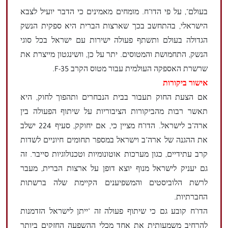
בעולם", על פי הדו"ח. מומחים מאמינים כי הדבר יועיל לצבא
הישראלי, בהתחשב בכך שארצות הברית היא ספקית הנשק
הגדולה בעולם ותשתף פעולה ישירות עם ישראל בכל סוגי
הנשק, התחמושת והמטוסים. יתר על כן, וושינגטון מייצרת את
שרשרת האספקה ​​העולמית עבור מטוס הקרב F-35.
אישור ביקורות
אם הצעת החוק תעבור בבית הנבחרים ותהפוך לחוק, היא
תאשר רבות מהביקורות הציבוריות על שיתוף הפעולה בין
ארה"ב לישראל. הדו"ח מציין כי, אם יחוקק, סעיף 224 ישלב
את ההגנה של ארה"ב וישראל במספר תחומים חיוניים לשדות
קרב עתידיים, כגון מערכות אוטונומיות וטכנולוגיות סייבר. זה
גם יעניק לישראל מנוף יוצא דופן על ארצות הברית, מעבר
לרשת הלוביסטים והמשפיענים הקיימת שלה ברשתות
החברתיות.
הדו"ח קובע גם כי שיתוף פעולה זה "ייתן לישראל הזדמנות
להרחיב משמעותית את אחד מכלי ההשפעה החזקים ביותר