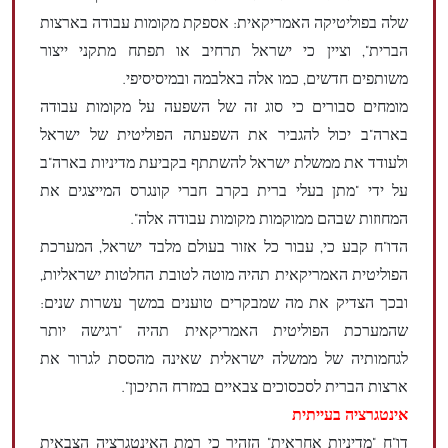
שלה בפוליטיקה האמריקאית: אספקת מקומות עבודה בארצות
הברית", וציין כי ישראל תרחיב או תפתח מתקני ייצור
משותפים חדשים, כמו אלה באלבמה ובמיסיסיפי.
מומחים סבורים כי סוג זה של השפעה על מקומות עבודה
בארה"ב יכול להגביר את השפעתה הפוליטית של ישראל
ולעודד את ממשלת ישראל להשתתף בקביעת מדיניות בארה"ב
על ידי "מתן בעלי ברית בקרב חברי קונגרס המייצגים את
המחוזות שבהם ממוקמות מקומות עבודה אלה".
הדו"ח קבע כי, עבור כל אזור בעולם מלבד ישראל, המערכת
הפוליטית האמריקאית תהיה מוטה לטובת החלטות ישראליות,
ובכך הצדיק את מה שמבקרים טוענים במשך עשרות שנים:
שהמערכת הפוליטית האמריקאית תהיה "רגישה יותר
לגחמותיה של ממשלה ישראלית שאינה מהססת לגרור את
ארצות הברית לסכסוכים צבאיים במזרח התיכון".
אינטגרציה בעייתית
דו"ח "מדיניות אחראית" הזהיר כי רמת האינטגרציה הצבאית