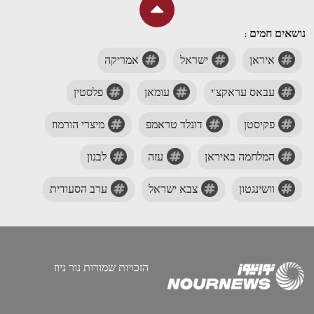
נושאים חמים :
איראן
ישראל
אמריקה
עבאס עראקצ'י
עומאן
פלסטין
פקיסטן
דונלד טראמפ
מיצרי הורמוז
המלחמה באיראן
עזה
לבנון
וושינגטון
צבא ישראל
ערב הסעודית
הזכויות שמורות נור ניוז