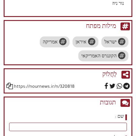
נור ניוז
מילות מפתח
ישראל
איראן
אמריקה
הקונגרס האמריקאי
לַחֲלוֹק
https://nournews.ir/n/320818
תגובות
שם