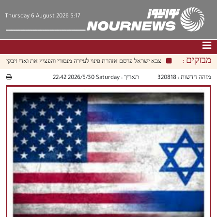
Thursday 6 August 2026 5:17
מבזקים :
צבא ישראל פרסם אזהרת פינוי לעיירה מנסורי והפציץ את ואדי זיבקין בדרום 
דף הבית
|
צור קשר
|
אודות
מזהה חדשות :
320818
תאריך :
‫Saturday‬ 2026/5/30 22:42
חדשות
תרבות וחברה
כלכלה
פוליטיקה
מולטימדיה
|
فارسي
|
English
|
العربيه
|
|
עברית
|
中文
|
русский
|