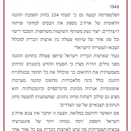
1948.
הפלטפורמה קבעה גם כי "סעיף 224 בחוק הסמכת ההגנה
הלאומית של ארה"ב מספק את הבסיס למחקר ופיתוח
דו-צדדיים, ייצור נשק משותף, השקעות משותפות, הסכמי רישוי
וכל סוג אחר של שיתוף פעולה בין ארצות הברית למכלול
הצבאי-תעשייתי הישראלי".
בעוד שארצות הברית וישראל שיתפו פעולה בתחום ההגנה
מפני טילים, הדו"ח מציין כי הסעיף החדש בקונגרס "מרחיב
משמעותית את התיאום כך שיכלול את כל תחומי טכנולוגיית
ההגנה, כולל בינה מלאכותית, מחשוב קוונטי, מערכות
אוטונומיות, אנרגיה מכוונת, סייברספייס וביוטכנולוגיה. הוא
מציע גם שילוב רשתות ומיזוג נתונים, שמשמעותו למעשה מיזוג
הנתונים הצבאיים של שני הצדדים".
אם תאושר ותיושם במלואה, הצעה זו תחבר את צבא ארה"ב
וישראל ותספק "רמה גבוהה יותר של אינטגרציה
צבאית-תעשייתית מזו שיש לארצות הברית עם כל אזור אחר