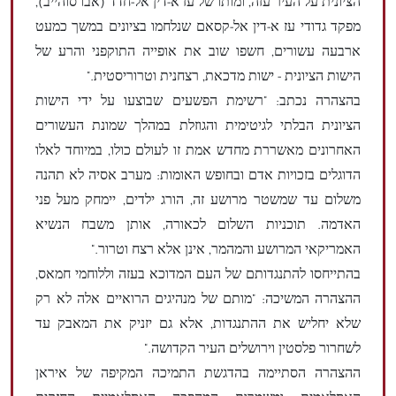
הציונית על העיר עזה, ומותו של עז א-דין אל-חדד (אבו סוהייב),
מפקד גדודי עז א-דין אל-קסאם שנלחמו בציונים במשך כמעט
ארבעה עשורים, חשפו שוב את אופייה התוקפני והרע של
הישות הציונית - ישות מדכאת, רצחנית וטרוריסטית."
בהצהרה נכתב: "רשימת הפשעים שבוצעו על ידי הישות
הציונית הבלתי לגיטימית והגוזלת במהלך שמונת העשורים
האחרונים מאשררת מחדש אמת זו לעולם כולו, במיוחד לאלו
הדוגלים בזכויות אדם ובחופש האומות: מערב אסיה לא תהנה
משלום עד שמשטר מרושע זה, הורג ילדים, יימחק מעל פני
האדמה. תוכניות השלום לכאורה, אותן משבח הנשיא
האמריקאי המרושע והמהמר, אינן אלא רצח וטרור."
בהתייחסו להתנגדותם של העם המדוכא בעזה וללוחמי חמאס,
ההצהרה המשיכה: "מותם של מנהיגים הרואיים אלה לא רק
שלא יחליש את ההתנגדות, אלא גם יזניק את המאבק עד
לשחרור פלסטין וירושלים העיר הקדושה."
ההצהרה הסתיימה בהדגשת התמיכה המקיפה של איראן