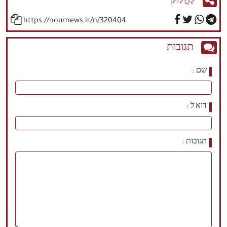
לַחֲלוֹק
https://nournews.ir/n/320404
תגובות
שם
דוא'ל
תגובות