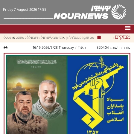
Friday 7 August 2026 17:55
מבזקים :
מה שקרה במג'דל זון אינו טוב לישראל; חיזבאללה משנה את כללי המש
דף הבית
|
צור קשר
|
אודות
מזהה חדשות :
320404
תאריך :
‫‫Thursday‬‬ 2026/5/28 16:19
חדשות
תרבות וחברה
כלכלה
פוליטיקה
מולטימדיה
|
فارسي
|
English
|
العربيه
|
|
עברית
|
中文
|
русский
|