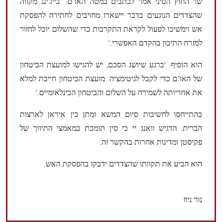
שר החוץ הסיני אמר לכתבים במטה האו"ם: "בייג'ינג מקווה
שהצדדים הנוגעים בדבר יישארו מחויבים לחתירה להפסקת
אש וימשיכו לפעול לקראת התקרבות כדי שהשלום יוכל לחזור
למזרח התיכון בהקדם האפשרי."
הוא הוסיף: "ברגע שיושג הסכם, יש להגישו למועצת הביטחון
של האו"ם כדי לקבל לגיטימציה. מועצת הביטחון חייבת למלא
את אחריותה לשמירה על השלום והביטחון הבינלאומיים."
בהתייחסו לחשיבות סיום המשא ומתן בין איראן לארצות
הברית, הדגיש וואנג יי כי סין תומכת במאמצי התיווך של
פקיסטן ומדינות אחרות בהקשר זה.
הוא הביע את תקוותו שהצדדים ידבקו בהפסקת האש.
נור ניוז