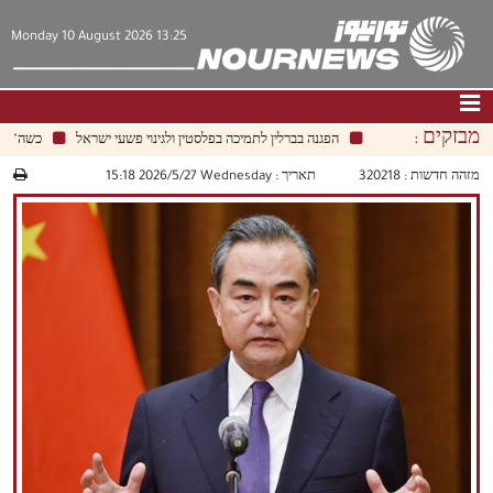
Monday 10 August 2026 13:25
מבזקים :
הפגנה בברלין לתמיכה בפלסטין ולגינוי פשעי ישראל
כשה"טריק"
דף הבית
|
צור קשר
|
אודות
מזהה חדשות :
320218
תאריך :
‫‫Wednesday‬‬ 2026/5/27 15:18
חדשות
תרבות וחברה
כלכלה
פוליטיקה
מולטימדיה
|
فارسي
|
English
|
العربيه
|
|
עברית
|
中文
|
русский
|