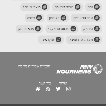
עזה
דונלד טראמפ
מיצרי הורמוז
ערב הסעודית
פקיסטן
רוסיה
עיראק
עבאס עראקצ'י
צבא איראן
מוג'תבא ח'אמנאי
אוקראינה
הזכויות שמורות נור ניוז
אודות
|
צור קשר