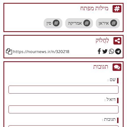
מילות מפתח
איראן
אמריקה
סין
לַחֲלוֹק
https://nournews.ir/n/320218
תגובות
שם
דוא'ל
תגובות