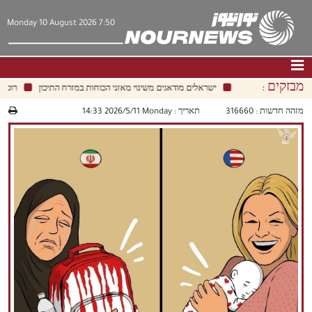
Monday 10 August 2026 7:50
מבזקים :
ישראלים מודאגים משינוי מאזני הכוחות במזרח התיכון
רוסאטום
דף הבית
|
צור קשר
|
אודות
מזהה חדשות :
316660
תאריך :
‫‫Monday‬‬ 2026/5/11 14:33
חדשות
תרבות וחברה
כלכלה
פוליטיקה
מולטימדיה
|
فارسي
|
English
|
العربيه
|
|
עברית
|
中文
|
русский
|