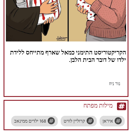
הזכויות שמורות נור ניוז
הקריקטוריסט התימני כמאל שארף מתייחס ללידת
ילדו של דובר הבית הלבן.
נור ניוז
מילות מפתח
איראן
קרוליין לוויט
168 ילדים ממינאב