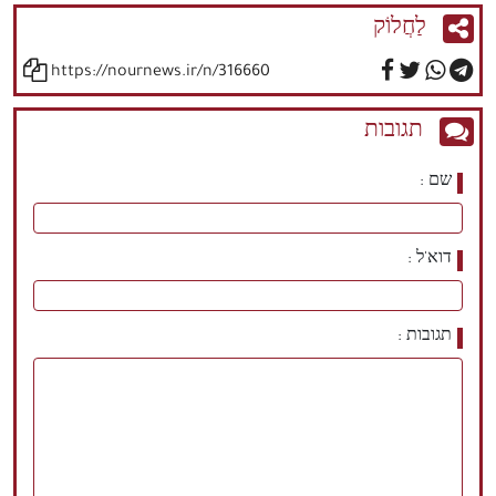
לַחֲלוֹק
https://nournews.ir/n/316660
תגובות
שם
דוא'ל
תגובות