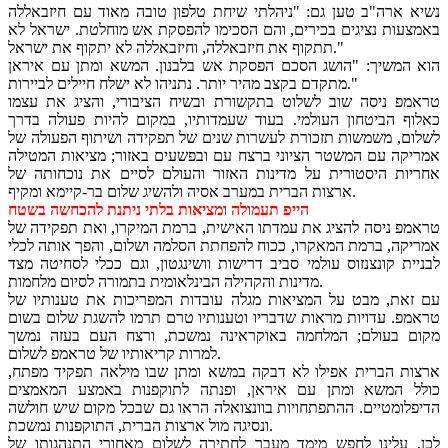
נשיא ארה"ב טען גם: "ניהלתי שיחת טלפון טובה מאוד עם חיזבאללה
באמצעות נציגים בכירים, והם הסכימו להפסקת אש מוחלטת. ישראל לא
תתקוף את חיזבאללה, וחיזבאללה לא יתקוף את ישראל."
הוא המשיך: "הושג הסכם הפסקת אש בלבנון. המשא ומתן עם איראן
מתקדם בקצב מהיר יותר. נתניהו לא ישלח חיילים לביירות."
טראמפ ניסה שוב לשלוט בתקשורת ובשיח הציבורי, והציג את עצמו
כאלוף הביטחון העולמי. בעוד שעמדותיו, במקום להיות פעולה בדרך
לשלום, משמשות תזכורת לעשרות שנים של תפקידה ושיתוף הפעולה של
אמריקה עם המשטר הציוני ברצח עם ובפשעים באזור; מציאות המטילה
אחריות היסטורית על מדינות האזור והעולם לסיים את נוכחותה של
ארצות הברית במערב אסיה ולהשיג שלום בר-קיימא ומקיף.
הייפ תעמולה ומציאות בלתי ניתנת להכחשה בשטח
טראמפ ניסה להציג את עמדתו האישית, ברמת המיקרו, ואת תפקידה של
אמריקה, ברמת המאקרו, ככוח להפחתת הסלמה ושלום, והפך אותה לכלי
לבניית קונצנזוס עולמי סביב דרישות וושינגטון, וגם ככלי לסחיטה מצד
מדינות והקהילה הבינלאומית בתמורה לסיום מלחמות.
עם זאת, מבט על המציאות מגלה עובדות המפריכות את טענותיו של
טראמפ. עדויות מראות שדבריו וטענותיו טרם תרמו להשגת שלום בשום
מקום בעולם; המלחמה באוקראינה נמשכת, ורצח העם בעזה נמשך
למרות קריאותיו של טראמפ לשלום.
ארצות הברית אפילו לא דבקה במשא ומתן שבו מילאה תפקיד מפתח,
כולל המשא ומתן עם איראן, ופנתה לתוקפנות באמצע המאמצים
הדיפלומטיים. ההתפתחויות בוונצואלה הראו גם שבכל מקום שיש חולשה
ונסיגה מול ארצות הברית, התוקפנות נמשכת.
לכן, עלינו לחפש מימד מעבר לחתירה לשלום מאחורי התנהגותו של