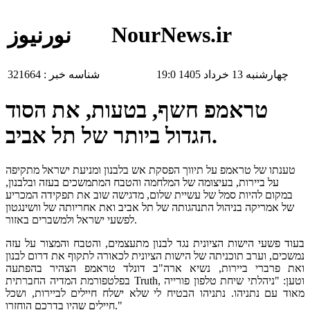
NourNews.ir
نورنیوز
چهارشنبه 13 خرداد 1405 19:0
شناسه خبر :
321664
טראמפ חשף, בטעות, את הסוד
הגדול ביותר של תל אביב.
טענתו של טראמפ על תיווך הפסקת אש בלבנון ומניעת ישראל מתקיפה
על ביירות, בעיצומה של המלחמה והטבח המתמשכים בעזה ובלבנון,
במקום להיות סמל של עשיית שלום, מדגישה שוב את תפקידה המכריע
של אמריקה בניהול התנהגותה של תל אביב ואת אחריותה של וושינגטון
לפשעי ישראל ולמשברים באזור.
בעוד פשעי הישות הציונית נגד לבנון מתעצמים, והטבח והמצור על עזה
נמשכים, וערב תוכניתה של הישות הציונית לכאורה לתקוף את דרום לבנון
ואת פרברי ביירות, נשיא ארה"ב דונלד טראמפ הצהיר בהפתעה
בפלטפורמת המדיה החברתית Truth, וטען: "ניהלתי שיחת טלפון פורייה
מאוד עם נתניהו. נתניהו הבטיח לי שלא ישלח חיילים לביירות, ושכל
חיילים שהיו בדרכם הוחזרו."