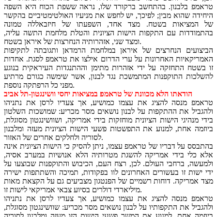
טראמפ בלבנון. בהתחשב ברקורד שלו, נראה ששפת הכוח היא השפה
היחידה שהוא מבין; לפיכך, יש לחפש את מניעיו האולטימטיביים בהקשר
של המציאות בשטח. מצד אחד, השפעתו של חיזבאללה טמונה
בהתמודדות עם התקפות הישות הציונית והטלת מלחמת התשה עליה,
ומצד שני, אזהרותיה הנחרצות של איראן בשטח.
הביצועים הנחרצים של איראן במלחמת הרמדאן ותגובתה לתקיפות
האמריקאיות האחרונות על ערי הדרום אילצו את טראמפ לסגת. אחדות
זו בשטח התחזקה על ידי אזהרות מתימן וההתנגדות העיראקית בנוגע
להשלכות התוקפנות המתמשכת נגד לבנון, אשר שימשה כגורם מרתיע
מפני כל הרפתקה נוספת.
הודאתו הלא מכוונת של טראמפ במציאות יחסי וושינגטון-תל אביב
טראמפ מנסה להציג את עצמו כמושיע, אך צעדיו לרסן את נתניהו
ולהגביל את ההתקפות על לבנון נושאים מסר מכריע: שמושכות השלטון
בידי מנהיגי הישות הציונית מוחזקות בידי אמריקה, ושוושינגטון מסוגלת,
ביוזמה אחת, למנוע את התפשטות פשעי הישות הציונית מעזה ומלבנון
לסוריה ולחלקים אחרים של האזור.
בהתבסס על דבריו של טראמפ עצמו, ניתן להסיק כי הישות הציונית אינה
אלא כלי בידי אמריקה להשגת מטרותיה הלא אנושיות במערב אסיה,
ולמעשה, ברחבי העולם. לכן, רצח העם, הכיבוש והתוקפנות שבוצעו על
ידי ישות זו בעשורים האחרונים לוו בפקודות, תמיכה והשתתפות ישירה
מצד אמריקה. דוחות רשמיים של הפנטגון מצביעים גם על הקצאת מאות
מיליארדי דולרים בסיוע צבאי אמריקאי לישות זו.
טראמפ מנסה להציג את עצמו כמושיע, אך צעדיו לרסן את נתניהו
ולהגביל את התקפותיו על לבנון נושאים מסר מכריע: שוושינגטון מסוגלת,
ביוזמה אחת, למנוע את המשך פשעי הישות הזו מעזה ומלבנון לסוריה