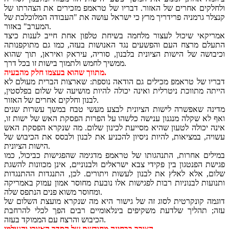
ולחלקים אחרים של האזור. דבריו של טראמפ מזכירים את הצהרתו של
קנצלר גרמניה פרידריך מרץ כי ישראל עושה את "העבודה המלוכלכת של
המערב" באזור.
אמריקאי שיכול לעצור מלחמה בשיחת טלפון אחת חייב לענות כיצד
התעלם מרצח העם והפשעים נגד האנושות בעזה, כמו גם מתוקפנותה
וכיבושה של הישות הציונית בלבנון, סוריה, עיראק ואיראן, תוך שהוא
ממשיך לחמש ולתמוך בישות זו בכל דרך.
מתווך שהוא בעצמו חלק מהבעיה.
דבריו של טראמפ מכילים גם הודאה נוספת: שארצות הברית מעולם לא
הייתה מתווכת ניטרלית ואינה יכולה להיות מושיעה של שלום בפלסטין,
לבנון וחלקים אחרים של האזור.
מדינה שאפשרה לישות הציונית לבצע מעשי טבח במשך עשרות שנים
ואף לא שקלה מנגנון ענישה כלשהו על הפרות הפסקת האש של ישות זו,
אינה יכולה לטעון שהיא מסייעת לכינון שלום. מה שנקרא הפסקת האש
עשויה, במציאות, להיות ניסיון להכניע את לבנון ולבסס את הכיבוש של
הישות הציונית.
במילים אחרות, התנהגותו של טראמפ מדגימה שהפגישות כביכול, כמו
פגישת הפנטגון בין פקידי צבא ישראלים ולבנוניים, אינן מכוונות להשגת
שלום, אלא לאלץ את לבנון לעשות ויתורים. לכן, התנגדות ההתנגדות
ותנועות לבנוניות רבות לפגישות אלו נובעת מחוסר אמון עמוק באמריקה
ומחוסר משוא פנים הנתפס שלה.
דוגמה קונקרטית לסוג זה של גישור היא מה שנקרא מועצת השלום של
עזה; תהליך שלדעת משקיפים בינלאומיים רבים הפך לכלי להרחבת
הכיבוש והרצח עם הממוקד בעזה.
הצורך בבחינה מחודשת של הסדר האזורי והעולמי