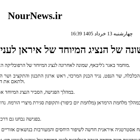
NourNews.ir
چهارشنبه 13 خرداد 1405 16:39
נה של הנציג המיוחד של איראן לעני
מוחמד באגר ג'ליבאף, שמונה לאחרונה לנציג המיוחד של הרפובליקה האסלאמית של איראן לענייני סין, קיים פגישה עם שרי הכלכלה של הממשלה.
ר הכלכלה, שר הנפט, נגיד הבנק המרכזי, ראש ארגון התכנון והתקציב ושר
ולתאם את הצוות הכלכלי של הממשלה כדי לנסח דרישות הקשורות ליחסים הדו-צדדיים.
במהלך הפגישה, הסביר הנציג המיוחד את ההתפתחויות והתוכניות הקשורות לסין לאור המדיניות החדשה של איראן.
לך מלחמת הרמדאן (מלחמת יום כיפור) ותקופת סגירת מיצרי הורמוז. נדונו 
בפגישה נבחנו גם דרכים להתקרבות ושיתוף פעולה לאימוץ גישה מאוחדת לקידום היחסים עם סין.