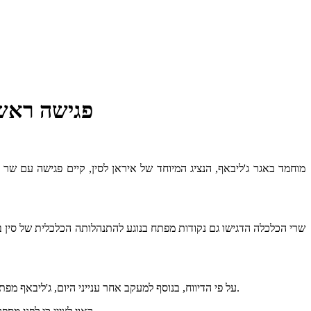
פגישה ראשו
מוחמד באגר ג'ליבאף, הנציג המיוחד של איראן לסין, קיים פגישה עם ש
שרי הכלכלה הדגישו גם נקודות מפתח בנוגע להתנהלותה הכלכלית של סין במה
על פי הדיווח, בנוסף למעקב אחר ענייני היום, ג'ליבאף מפתח אסטרטגיה איראנית חדשה לשיפור היחסים והמעורבות בנושאים אזוריים ובינלאומיים, תוך הצגת גישה איראנית חדשה כלפי סין כשותפה אסטרטגית.