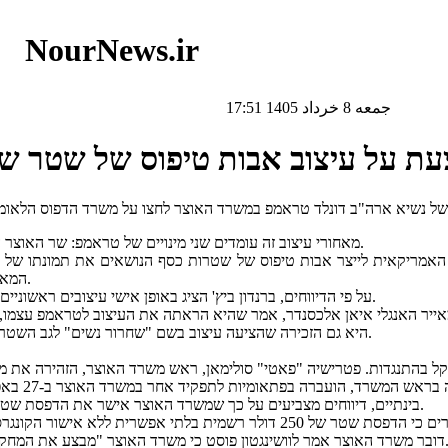
NourNews.ir
جمعه 8 خرداد 1405 17:51
מאחורי עיצוב זה עומדים שני מינויים של טראמפ: שר האוצר האמריקאי ברנדון ביץ' והסנאטור לשעבר של ג'ורג'יה ויועץ בכיר מייק בראון.
וס האמריקאית לייצר אבות טיפוס של שטרות כסף הנושאים את תמונתו של
המאפשר רק תמונות של אנשים שנפטרו להופיע על המטבע הרשמי של המדינה.
על פי הדיווחים, ברנדון ביץ' הציג באופן אישי עיצובים ראשוניים לעובדים באוגוסט ובספטמבר, שאחד מהם הציג את טראמפ במרכז השטר.
היא גם הזכירה שהציעה עיצוב בשם "שחרור נשים" לגב השטר, ובו בטסי רוס, מעצבת דגל המהפכה האמריקאית, וכי טראמפ תמך ברעיון.
בינתיים, דיווחים מצביעים על כך שמשרד האוצר אישר את הדפסת שטר של 100 דולר הנושא את חתימתו של טראמפ, לראשונה עבור נשיא מכהן.
וסט כי משרד האוצר "מבצע את המחקרים והתכנון הנדרשים" להנפקת שטר זיכרון של 250 דולר אם החוק יאושר.