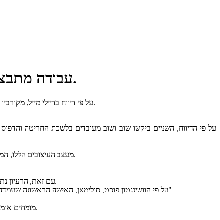
עבודה מתבצעת על עיצוב אבות טיפוס של שטר של 250 דולר ועליו תמונתו של טראמפ.
על פי דיווח בדיילי מייל, מקורביו של נשיא ארה"ב דונלד טראמפ במשרד האוצר לחצו על משרד הדפוס הלאומי לתכנן אבות טיפוס של שטר של 250 דולר הנושא את תמונתו של טראמפ.
על פי הדיווח, השניים ביקשו שוב ושוב מעובדים בלשכת החריטה והדפ
מעצב העיצובים הללו, המאייר האנגלי איאן אלכסנדר, אמר שהיא הראתה את העיצוב לטראמפ עצמו, ושהוא בירך אותו. "הוא אוהב לקרוא לי האמן האנגלי האהוב עליו", אמרה.
עם זאת, הרעיון נתקל בהתנגדות. פטרישיה "פאטי" סולימאן, ראש משרד האוצר, הזהירה את מינוי טראמפ כי הנפקת שטר כזה אינה מאושרת כחוק ועשויה להימשך שנים.
על פי הוושינגטון פוסט, סולימאן, האישה הראשונה שעמדה בראש המשרד, הועברה בפתאומיות לתפקיד אחר במשרד האוצר ב-27 באפריל. באימייל הפרידה שלה, היא כתבה כי ההחלטה "לא הייתה בחירה שלי".
מומחים אומרים כי הדפסת שטר של 250 דולר רשמית בלתי אפשרית ללא אישור הקונגרס. למרות שהצעת חוק לעשות זאת הוגשה בשנה שעברה, היא טרם אושרה.
דובר משרד האוצר אמר לוושינגטון פ