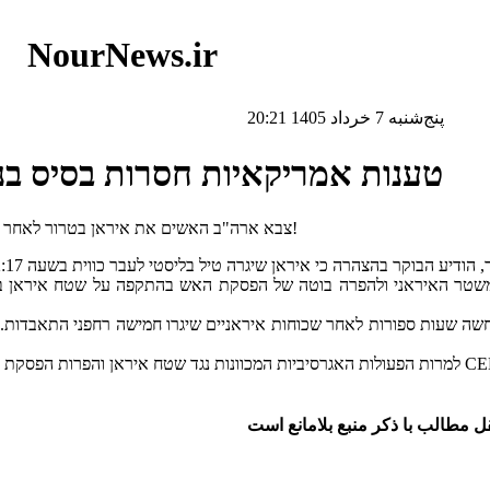
NourNews.ir
پنج‌شنبه 7 خرداد 1405 20:21
טענות אמריקאיות חסרות בסיס ב
צבא ארה"ב האשים את איראן בטרור לאחר פלישתה הצבאית לשטח איראן, ותגובתה של טהרן הייתה מוצדקת לחלוטין!
 המשטר האיראני ולהפרה בוטה של ​​הפסקת האש בהתקפה על שטח איראן ב