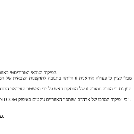
פיקוד המרכז של ארה"ב (CENTCOM), הפיקוד הצבאי הטרוריסטי באזור, הודיע ​​הבוקר בהצהרה כי איראן שיגרה טיל בליסטי לעבר כווית בשעה 22:17 שעון מזרח ארה"ב ב-27 במאי.
מבלי לציין כי פעולה איראנית זו הייתה בתגובה לתוקפנות הצבאית של
למרות הפעולות האגרסיביות המכוונות נגד שטח איראן והפרות הפסקת האש הבוטות והבולטות בהזדמנויות רבות בימים ובשבועות האחרונים, כתב CENTCOM כי "פיקוד המרכז של ארה"ב ושותפיו האזוריים נוקטים באיפוק".
نقل مطالب با ذکر منبع بلامانع است.