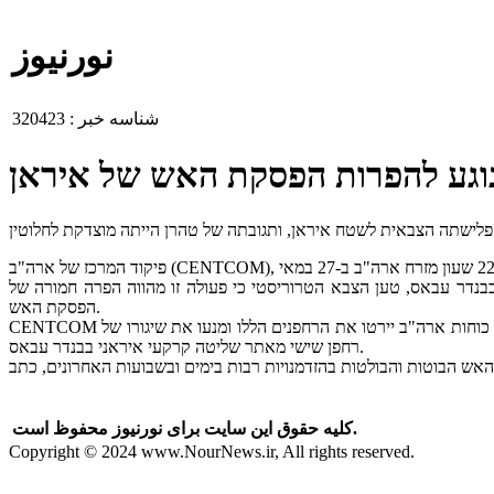
نورنیوز
شناسه خبر :
320423
נוגע להפרות הפסקת האש של איראן
בנדר עבאס, טען הצבא הטרוריסטי כי פעולה זו מהווה הפרה חמורה של
הפסקת האש.
CENTCOM טען גם כי הפרה חמורה זו של הפסקת האש על ידי המשטר האיראני התרחשה שעות ספורות לאחר שכוחות איראניים שיגרו חמישה רחפני התאבדות. כוחות ארה"ב יירטו את הרחפנים הללו ומנעו את שיגורו של
רחפן שישי מאתר שליטה קרקעי איראני בבנדר עבאס.
کلیه حقوق این سایت برای نورنیوز محفوظ است.
Copyright © 2024 www.NourNews.ir, All rights reserved.