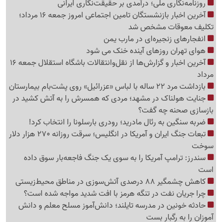
روزنامه‌نگاری ملی؛ درآمدی بر حقیقت‌نگاری ایرانی
آخرین اخبار بازنشستگان تامین اجتماعی امروز جمعه 16 مرداد؛
تکلیف معوقات مشخص شد
انفجارهای زنجیره‌ای در مارب یمن
هوای تهران روزهای آینده خنک می شود
آخرین اخبار و گزارش‌ها از نقل‌وانتقالات باشگاه استقلال جمعه 16
مرداد
بازداشت مرد 22 ساله با لباس «عزرائیل» روی پشت‌بام بیمارستان
جنایت هولناک در مشهد؛ مردی که همسرش را به آتش کشید در
بازسازی صحنه چه گفت؟
ضربه سنگین به رئال مادرید؛ رودری بارسلونا را انتخاب کرد!
تبعات جنگ ایران و آمریکا در انگلیس؛ سرقت روزانه 270 هزار دلار
سوخت
سندرز: ترامپ آمریکا را به سوی یک جنگ فاجعه‌بار سوق داده
است
کاهش چشمگیر 88 درصدی آتش‌سوزی در مناطق محیط‌زیستی
چرا جریان نفت در تنگه هرمز با افت شدید مواجه شده است؟
حادثه خونین در مدرسه تایلند؛ دانش‌آموز مسلح معلم و دانش
آموزان را به رگبار بست