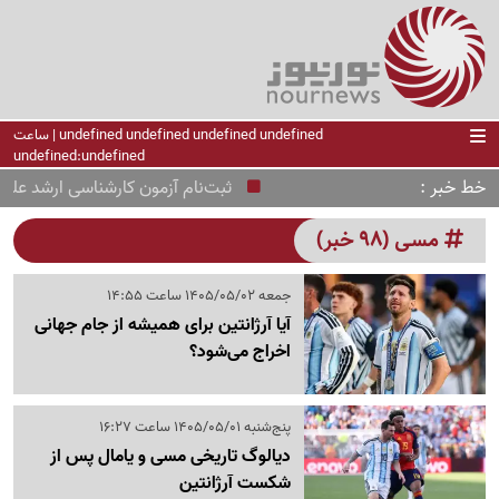
undefined undefined undefined undefined | ساعت
undefined:undefined
خط خبر
ثبت‌نام‌ آزمون کارشناسی ارشد علوم پ
مسی (98 خبر)
جمعه 1405/05/02 ساعت 14:55
آیا آرژانتین برای همیشه از جام جهانی
اخراج می‌شود؟
پنج‌شنبه 1405/05/01 ساعت 16:27
دیالوگ تاریخی مسی و یامال پس از
شکست آرژانتین