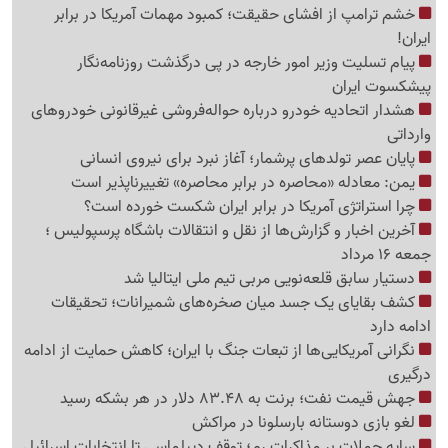
خشم ترامپ از افشای حقیقت؛ کمبود مهمات آمریکا در برابر
ایران!
پیام تسلیت وزیر امور خارجه در پی درگذشت روزنامه‌نگار
پیشکسوت ایران
هشدار اتحادیه خودرو درباره حواله‌فروشی غیرقانونی خودروهای
وارداتی
پایان عصر تولدهای پرشمار؛ آغاز نبرد برای نیروی انسانی
یمن: معادله «محاصره در برابر محاصره» تغییرناپذیر است
چرا استراتژی آمریکا در برابر ایران شکست خورده است؟
آخرین اخبار و گزارش‌ها از نقل و انتقالات باشگاه پرسپولیس ؛
جمعه 16 مرداد
دستیار سابق قلعه‌نویی مربی تیم ملی ایتالیا شد
کشف بقایای یک جسد میان صخره‌های شمیرانات؛ تحقیقات
ادامه دارد
نگرانی آمریکایی‌ها از تبعات جنگ با ایران؛ کاهش حمایت از ادامه
درگیری
جهش قیمت نفت؛ برنت به 83.48 دلار در هر بشکه رسید
لغو بازی دوستانه بارسلونا در مراکش
سایه حملات بر مذاکرات رم؛ توقف دیپلماسی تا انتخابات اسرائیل