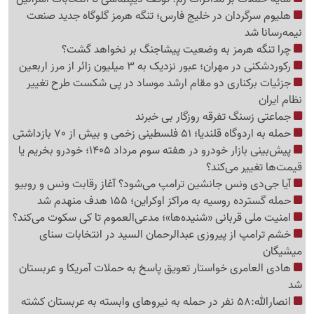
هلیوم سرگردان در خلیج فارس؛ تنگه هرمز گلوگاه جدید صنعت
نیمه‌رسانا شد
چرا تنگه هرمز به وضعیت پیشاجنگ بر نخواهد گشت؟
رکوردشکنی در مهران؛ عبور نزدیک به 3 میلیون زائر از مرز اربعین
جزئیات برکناری دو مقام ارشد موساد در پی شکست طرح تغییر
نظام ایران
جماعتی زسنگ تفرقه روزگار بی خبرند
حمله به اردوگاه قلندیا؛ 51 فلسطینی زخمی و بیش از 70 بازداشتی
پیش‌بینی بازار خودرو در هفته سوم مرداد 1405؛ خودرو بخریم یا
قیمت‌ها تغییر می‌کند؟
آیا جی‌دی ونس جانشین ترامپ می‌شود؟ آغاز رقابت ونس و روبیو
حمله گسترده روسیه به مراکز اوکراین؛ 155 هدف منهدم شد
امنیت ملی قربانی «شنیده‌ها»؛ مدعی‌العموم تا کی سکوت می‌کند؟
خشم ترامپ از پیروزی عبدالرحمان السید در انتخابات سنای
میشیگان
هادی العامری خواستار تعویق پاسخ به حملات آمریکا و عربستان
شد
انصارالله:58 نفر در حمله به نیروهای وابسته به عربستان کشته