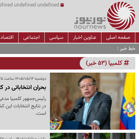
undefined undefined undefined undefined | س
صفحه اصلی
عناوین اخبار
سیاسی
اجتماعی
اقتصاد
خط خبر
کلمبیا (53 خبر)
دوشنبه 1405/05/12 ساعت 12:25
بحران انتخاباتی در ک
رئیس‌جمهور کلمبیا مدعی 
در نتایج انتخابات این ک
است.
یکشنبه 1405/05/11 ساعت 03:37