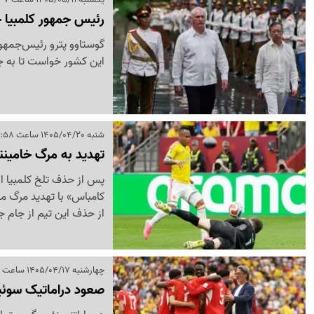
رئیس جمهور کلمبیا خو
گوستاوو پترو رئیس‌جمهور 
این کشور خواست تا به جا
شنبه 1405/04/20 ساعت 10:58
تهدید به مرگ خامین
کامباس» با تهدید مرگ مو
از حذف این تیم از جام 
چهارشنبه 1405/04/17 ساعت 02:45
صعود دراماتیک سوئیس