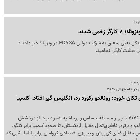
ر زخمی شدند
رسانه‌ها از انفجار در یک دکل نفتی متعلق به شرکت دولتی PDVSA در ونزوئلا خبر دادند؛
ن هشت کارگر انجامید.
 جام جهانی 2026
کان خورد؛ رونالدو رکورد زد، انگلیس گیر افتاد، کلمبیا
روز چهاردهم جام جهانی 2026 با چهار مسابقه حساس و پرحاشیه همراه بود؛ از درخشش
لدو و برتری قاطع پرتغال مقابل ازبکستان، تا صعود کلمبیا برابر کنگو،
س مقابل غنای کی‌روش و پیروزی اقتصادی کرواسی برابر پاناما. شبی که