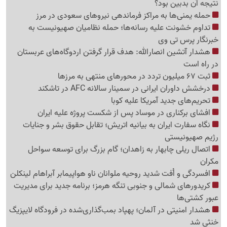
نتیجه آن بدبین بود؟
حمله یمنی‌ها به مراکز فرماندهی نیروهای سعودی در مرز
تداوم خشونت علیه رسانه‌ها؛ حمله نظامیان صهیونیست به
خبرنگار پرس تی وی
هشدار آتشین انصارالله: هدف قرار گرفتن اردوگاه‌های عربستان
در راه است
ثبت 67 میلیون تردد در محورهای منتهی به مرزها
درخشش داوران ایرانی در سمینار سالانه AFC در تاشکند
تحریم‌های جدید آمریکا علیه کوبا
افشای برکناری در موساد پس از شکست پروژه علیه ایران
نگاه سفارت ایران به بیانیه اتریش؛ تقابل حقوق بشر و جنایات
رژیم صهیونیستی
اتصال ریلی چابهار به زاهدان؛ گام بزرگ برای توسعه سواحل
مکران
افسردگی و اُفت شدید روحیه ملوانان ناو هواپیمابر آبراهام لینکلن
کریدورهای شمالی و جنوبی تنگه هرمز؛ برنامه جدید برای مدیریت
عبور کشتی‌ها
هشدار امنیتی در آلمان؛ پهپاد بمب‌گذاری‌شده در فرودگاه لایپزیگ
خنثی شد