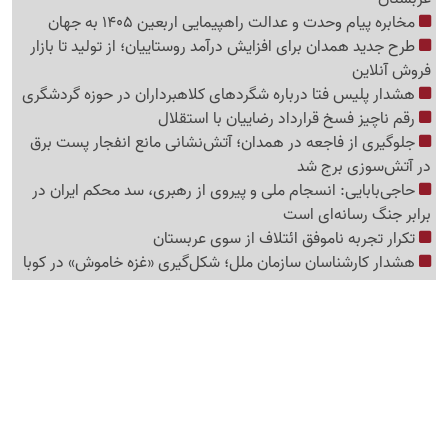
مخابره پیام وحدت و عدالت راهپیمایی اربعین 1405 به جهان
طرح جدید همدان برای افزایش درآمد روستاییان؛ از تولید تا بازار
فروش آنلاین
هشدار پلیس فتا درباره شگردهای کلاهبرداران در حوزه گردشگری
رقم ناچیز فسخ قرارداد رضاییان با استقلال
جلوگیری از فاجعه در همدان؛ آتش‌نشانی مانع انفجار پست برق
در آتش‌سوزی برج شد
حاجی‌بابایی: انسجام ملی و پیروی از رهبری، سد محکم ایران در
برابر جنگ رسانه‌ای است
تکرار تجربه ناموفق ائتلاف از سوی عربستان
هشدار کارشناسان سازمان ملل؛ شکل‌گیری «غزه‌ خاموش» در کوبا