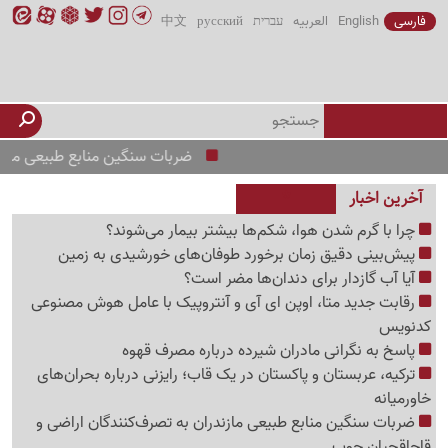
فارسی
English
العربیه
עברית
русский
中文
ضربات سنگین منابع طبیعی مازندران 
آخرین اخبار
چرا با گرم شدن هوا، شکم‌ها بیشتر بیمار می‌شوند؟
پیش‌بینی دقیق زمان برخورد طوفان‌های خورشیدی به زمین
آیا آب گازدار برای دندان‌ها مضر است؟
رقابت جدید متا، اوپن ای آی و آنتروپیک با عامل هوش مصنوعی
کدنویس
پاسخ به نگرانی مادران شیرده درباره مصرف قهوه
ترکیه، عربستان و پاکستان در یک قاب؛ رایزنی درباره بحران‌های
خاورمیانه
ضربات سنگین منابع طبیعی مازندران به تصرف‌کنندگان اراضی و
قاچاقچیان چوب