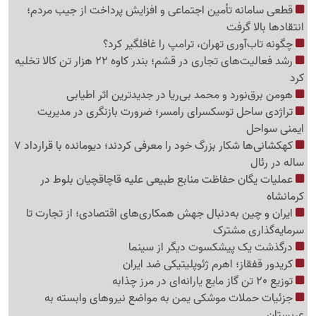
قطعی سامانه تأمین اجتماعی و افزایش پرداخت از جیب مردم؛
انتقادها بالا گرفت
چگونه تاب‌آوری تهران، ترامپ را غافلگیر کرد؟
رشد فعالیت‌های تجاری در قشم؛ بندر کاوه 22 هزار تن کالا تخلیه
کرد
هومن برق‌نورد و محمد بی‌ریا در جدیدترین اثر اطیابی
تراژدی ساحل توسکسرای رامسر؛ ضرورت بازنگری در مدیریت
ایمنی سواحل
کهکشانی‌ها شکار بزرگ خود را معرفی کردند؛ دیومانده با قرارداد 7
ساله در رئال
عملیات یگان حفاظت منابع طبیعی علیه قاچاقچیان بلوط در
کرمانشاه
ایران و چین به‌دنبال جهش همکاری‌های اقتصادی؛ از تجارت تا
سرمایه‌گذاری مشترک
درگذشت یک پیشکسوت دیگر از سینما
کریدور قفقاز؛ اهرم ژئوپلیتیکی ضد ایران
توزیع 20 تن گاز مایع یارانه‌ای در مرز چذابه
جزئیات حملات موشکی یمن به مواضع نیروهای وابسته به
عربستان