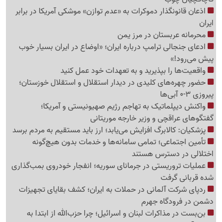
اذعان قانونگذار دموکرات به «عدم توازن» موشکی آمریکا در برابر
ایران
محرمانه عربستان در مرز یمن
ادعای جنجالی ترامپ درباره ایران؛ «اوضاع در ایران بسیار خوب
پیش می‌رود!»
واقعیت‌ها را بپذیرید و به تعهدات خود عمل کنید
حضور چهره‌های کلیدی در دیدار استقلال و استقلال خوزستان؛
پیروزی 3-0 آبی‌ها
واکنش دیپلماتیک به تهاجم رژیم صهیونیستی و آمریکا؛
گفتگوهای عراقچی و وزیر خارجه موریتانی
پزشکیان: کالابرگ افزایش می‌یابد؛ ارز باید مستقیم به مردم برسد
تأمین اجتماعی؛ تمامی سامانه‌ها و خدمات بدون هیچ‌گونه
اختلالی در دسترس هستند
عملیات تروریستی در جرمانای سوریه؛ انفجار خودروی بمب‌گذاری
شده قربانی گرفت
ردپای شرکت آلمانی در حملات به ایران؛ کشف بقایای تجهیزات
دشمن در فرودگاه جهرم
بن‌بست در مذاکرات لبنان و اسرائیل؛ چرا حزب‌الله از ابتدا به