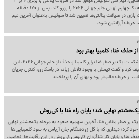
در ماراتنی نفس‌گیر و تماشایی، تیم ملی سوئیس موفق شد در ضربات پنالتی با برتری 4 بر 3
مقابل کلمبیا، بلیت مرحله یک‌چهارم نهایی جام جهانی 2026 را رزرو کند. پس از 120 دقیقه
ازی در ضیافت پنالتی‌ها تعیین شد تا سوئیس به‌عنوان آخرین تیم
 حریف آرژانتین شود.
 حذف غنا: کلمبیا بهتر بود
کارلوس کی‌روش پس از شکست یک بر صفر غنا برابر کلمبیا و حذف از جام جهانی 2026، این
صیف کرد و گفت تیمش با وجود تلاش زیاد، در پاسکاری، کنترل جریان
، از حریف عقب‌تر بود و بهای آن را پرداخت.
ک‌هشتم نهایی شد؛ پایان راه غنا با کی‌روش
ی یک بر صفر مقابل غنا، آخرین سهمیه صعود به مرحله یک‌هشتم نهایی
 2026 را از آن خود کرد؛ دیداری که با گل زودهنگام جان آریاس به سود کلمبیایی‌ها
ذف غنا و پایان کار شاگردان کارلوس کی‌روش در این رقابت‌ها انجامید.