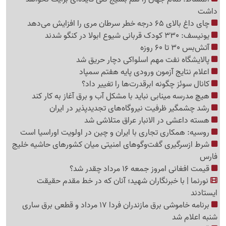
داشت
چای داغ بالای 65 درجه خطر سرطان مری را افزایش می‌دهد
یونیسف: 330 کودک قربانی شیوع ابولا در کنگو شدند
آتش‌بس 30 تا 60 روزه
پالایشگاه نفت مهم اسلواکی دچار حریق شد
اعلام نتایج آزمون ورودی پایه هفتم سمپاد
کانال سوئز چگونه ابرقدرت‌ها را تغییر داد؟
هیچ مدرسه مینابی نباید با مشکل آب و برق آغاز به کار کند
رشد چشمگیر ظرفیت نیروگاه‌های تجدیدپذیر در ایران
هسته داعشی در الانبار عراق متلاشی شد
روسیه: همکاری تجاری با ایران و چین در اولویت اوراسیا است
شرط ازسرگیری گفت‌وگوهای امنیتی میان کشورهای حاشیه خلیج
فارس
قیمت افغانی امروز جمعه 16 مرداد چقدر شد؟
نورنما | با خبرنگاران شهید؛ آنان که در خط مقدم حقیقت
ایستادند
برنامه خاموشی برق مازندران فردا 17 مرداد و قطعی برق ساری
شنبه اعلام شد