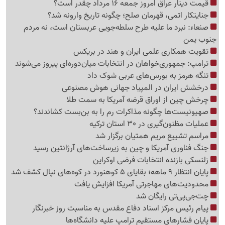
قیمت دینار عراق امروز جمعه 16 مرداد چقدر است؟
جنایتکار اتمی، قهرمان صلح؛ چگونه تاریخ وارونه شد؟
صنعاء: نبرد ما علیه طرح سلطه‌جویی عربستان است، نه مردم
جنوب یمن
تقویت همکاری علمی ایران و هند در بریکس
ترامپ: جمهوری‌خواهان در انتخابات میان‌دوره‌ای پیروز می‌شوند
تنگه هرمز به بورس‌های عربی شوک داد
درخشش ایران در المپیاد جهانی هوش مصنوعی
چرخش چین از اوراق قرضه آمریکا به سمت طلا
صهیونیست‌ها چگونه مذاکرات رم را به بن‌بست کشاندند؟
عملیات مظنون‌گیری در 30 استان ترکیه
مراسم تشییع مریم همتیان برگزار شد
جنگ فناوری آمریکا و چین به زیرساخت‌های آرژانتین رسید
زلنسکی بازنده انتخابات فرضی اوکراین
پایان انتظار 9 ماهه؛ بقایای 5 کوهنورد در کوه‌های نپال کشف شد
محدودیت‌های مهاجرتی آمریکا افزایش یافت
چت‌جی‌پی‌تی رایگان شد
پیام رئیس مرکز اسناد دفاع مقدس به مناسبت روز خبرنگار
پایان فشارهای مستقیم ترامپ علیه دانشگاه‌ها