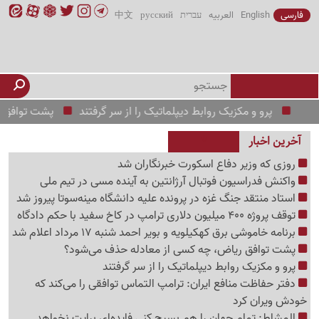
فارسی
English
العربیه
עברית
русский
中文
پرو و مکزیک روابط دیپلماتیک را از سر گرفتند
پشت توافق ریاض، 
آخرین اخبار
روزی که وزیر دفاع اسکورت خبرنگاران شد
واکنش فدراسیون فوتبال آرژانتین به آینده مسی در تیم ملی
استاد منتقد جنگ غزه در پرونده علیه دانشگاه مینه‌سوتا پیروز شد
توقف پروژه 400 میلیون دلاری ترامپ در کاخ سفید با حکم دادگاه
برنامه خاموشی برق کهکیلویه و بویر احمد شنبه 17 مرداد اعلام شد
پشت توافق ریاض، چه کسی از معادله حذف می‌شود؟
پرو و مکزیک روابط دیپلماتیک را از سر گرفتند
دفتر حفاظت منافع ایران: ترامپ التماس توافقی را می‌کند که
خودش ویران کرد
المشاط: تمام جهان را هم بسیج کنی فایده‌ای برایت نخواهد