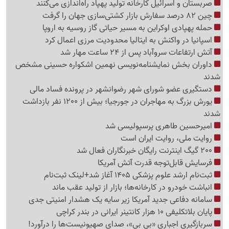
صربستان و اسرائیل کارخانه تولید پهپاد راه‌اندازی می‌کنند
چین 82 درصد سفارش بازار کشتی‌سازی جهان را گرفت
حمله پهپادی اوکراین به مسیر حیاتی گاز روسیه به اروپا
اسپانیا در واکنش به ایتالیا محدودیت مرزی اعمال کرد
آتش ارتفاعات سروآباد پس از 24 ساعت مهار شد
داوران بخش نمایشنامه‌نویسی نهمین اشکواره حسینی مشخص
شدند
دستگیری عضو شورای شهر رضوانشهر در پرونده فساد مالی
یورش بزرگ به مهاجران در جورجیا؛ بیش از 1200 نفر بازداشت
شدند
امیرحسین طاهری پرسپولیسی شد
روایت ملی، روایت ایران است
200 گیگ اینترنت رایگان خبرنگاران فعال شد
فرسایش قابل‌توجه قدرت آتش آمریکا
ثبت‌نام ارشد علوم پزشکی 1405 آغاز شد+لینک ثبت‌نام
انباشت خودرو در کارخانه‌ها؛ بازار از تولید عقب ماند
سامانه دفاعی جدید آمریکا زیر سایه یک هشدار امنیتی جدی
پایان بلاتکلیفی 10 هزار کانتینر ایرانی در بندر کراچی
سربازگیری اجباری «بی بی»، صدای صهیونیست‌ها را درآورد!