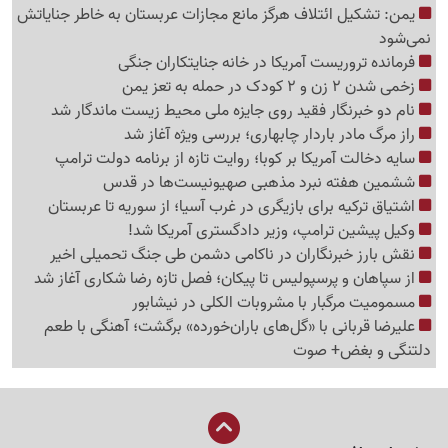
یمن: تشکیل ائتلاف هرگز مانع مجازات عربستان به خاطر جنایاتش
نمی‌شود
فرمانده تروریست آمریکا در خانه جنایتکاران جنگی
زخمی شدن 2 زن و 2 کودک در حمله به تعز یمن
نام دو خبرنگار فقید روی جایزه ملی محیط زیست ماندگار شد
راز مرگ مادر باردار چابهاری؛ بررسی ویژه آغاز شد
سایه دخالت آمریکا بر کوبا؛ روایت تازه از برنامه دولت ترامپ
ششمین هفته نبرد مذهبی صهیونیست‌ها در قدس
اشتیاق ترکیه برای بازیگری در غرب آسیا؛ از سوریه تا عربستان
وکیل پیشین ترامپ، وزیر دادگستری آمریکا شد!
نقش بارز خبرنگاران در ناکامی دشمن طی جنگ تحمیلی اخیر
از سپاهان و پرسپولیس تا پیکان؛ فصل تازه رضا شکاری آغاز شد
مسمومیت مرگبار با مشروبات الکلی در نیشابور
علیرضا قربانی با «گل‌های باران‌خورده» برگشت؛ آهنگی با طعم
دلتنگی و بغض+ صوت