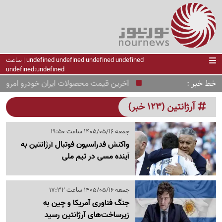
undefined undefined undefined undefined | ساعت
undefined:undefined
خط خبر
آخرین قیمت محصولات ایران خودرو امروز یکشنبه 18 مرداد / ری‌را، دنا، تارا و پژو 
آرژانتین (123 خبر)
جمعه 1405/05/16 ساعت 19:50
واکنش فدراسیون فوتبال آرژانتین به
آینده مسی در تیم ملی
جمعه 1405/05/16 ساعت 17:32
جنگ فناوری آمریکا و چین به
زیرساخت‌های آرژانتین رسید