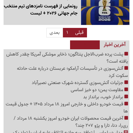
رونمایی از فهرست نامزدهای تیم منتخب
جام جهانی 2026 + لیست
قبلی
1
بعدی
آخرین اخبار
پشت پرده ضرب‌الاجل پنتاگون؛ ذخایر موشکی آمریکا چقدر کاهش
یافته است؟
آتش‌سوزی در تأسیسات آرامکو؛ عربستان درباره علت حادثه
سکوت کرد
جزئیات آتش‌سوزی گسترده شهرک صنعتی نصیرآباد
مقاومت یمن؛ دو خیز اساسی
برانداز خوب، برانداز بد
قیمت خودرو داخلی و خارجی امروز 18 مرداد 1405 + جدول قیمت
ها
آخرین قیمت محصولات ایران خودرو امروز یکشنبه 18 مرداد /
ری‌را، دنا، تارا و پژو 207 چند؟
مدار دیپلماسی | توافق سه جانبه ائتلاف علیه ایران یا تولد یک