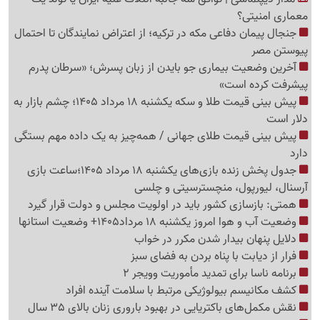
معماری امنیتی؟
جنجال پیمان دفاعی مکه در ترکیه؛ از اعتراض نمایندگان تا احتمال
پیوستن مصر
آخرین وضعیت بیماری جو بایدن از زبان پسرش؛ «سرطان پدرم
پیشرفت کرده است»
پیش بینی قیمت طلا و سکه یکشنبه 18 مرداد 1405؛ چشم بازار به
دلار است
پیش بینی قیمت طلای جهانی / همه‌چیز به یک داده مهم بستگی
دارد
جدول پخش زنده بازی‌های یکشنبه 18 مرداد 1405؛ساعت بازی
آرسنال، لیورپول، منچسترسیتی و چلسی
همتی: بازسازی کشور باید در اولویت مجلس و دولت قرار گیرد
وضعیت آب و هوا امروز یکشنبه 18 مرداد1405+ وضعیت استانها
دلایل پنهان بیدار شدن مکرر در خواب
فرار از دیابت با پناه بردن به فضای سبز
برنامه ناسا برای تمدید مأموریت وویجر 2
کشف مکانیسم بیولوژیکی مرتبط با سلامت آینده افراد
نقش مکمل‌های باکتریایی در بهبود باروری زنان بالای 35 سال