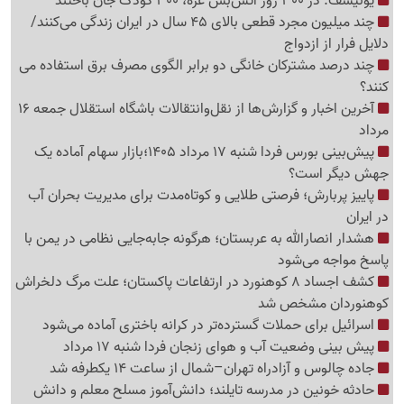
یونیسف: در 300 روز آتش‌بس غزه، 300 کودک جان باختند
چند میلیون مجرد قطعی بالای 45 سال در ایران زندگی می‌کنند/
دلایل فرار از ازدواج
چند درصد مشترکان خانگی دو برابر الگوی مصرف برق استفاده می
کنند؟
آخرین اخبار و گزارش‌ها از نقل‌وانتقالات باشگاه استقلال جمعه 16
مرداد
پیش‌بینی بورس فردا شنبه 17 مرداد 1405؛بازار سهام آماده یک
جهش دیگر است؟
پاییز پربارش؛ فرصتی طلایی و کوتاه‌مدت برای مدیریت بحران آب
در ایران
هشدار انصارالله به عربستان؛ هرگونه جابه‌جایی نظامی در یمن با
پاسخ مواجه می‌شود
کشف اجساد 8 کوهنورد در ارتفاعات پاکستان؛ علت مرگ دلخراش
کوهنوردان مشخص شد
اسرائیل برای حملات گسترده‌تر در کرانه باختری آماده می‌شود
پیش بینی وضعیت آب و هوای زنجان فردا شنبه 17 مرداد
جاده چالوس و آزادراه تهران–شمال از ساعت 14 یکطرفه شد
حادثه خونین در مدرسه تایلند؛ دانش‌آموز مسلح معلم و دانش