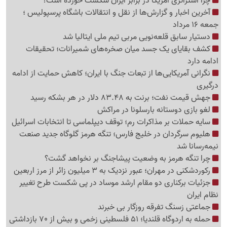
چرا استراتژی آمریکا در برابر ایران شکست خورده است؟
آخرین اخبار و گزارش‌ها از نقل و انتقالات باشگاه پرسپولیس ؛
جمعه 16 مرداد
دستیار سابق قلعه‌نویی مربی تیم ملی ایتالیا شد
کشف بقایای یک جسد میان صخره‌های شمیرانات؛ تحقیقات
ادامه دارد
نگرانی آمریکایی‌ها از تبعات جنگ با ایران؛ کاهش حمایت از ادامه
درگیری
جهش قیمت نفت؛ برنت به 83.48 دلار در هر بشکه رسید
لغو بازی دوستانه بارسلونا در مراکش
سایه حملات بر مذاکرات رم؛ توقف دیپلماسی تا انتخابات اسرائیل
هلیوم سرگردان در خلیج فارس؛ تنگه هرمز گلوگاه جدید صنعت
نیمه‌رسانا شد
چرا تنگه هرمز به وضعیت پیشاجنگ بر نخواهد گشت؟
رکوردشکنی در مهران؛ عبور نزدیک به 3 میلیون زائر از مرز اربعین
جزئیات برکناری دو مقام ارشد موساد در پی شکست طرح تغییر
نظام ایران
جماعتی زسنگ تفرقه روزگار بی خبرند
حمله به اردوگاه قلندیا؛ 51 فلسطینی زخمی و بیش از 70 بازداشتی