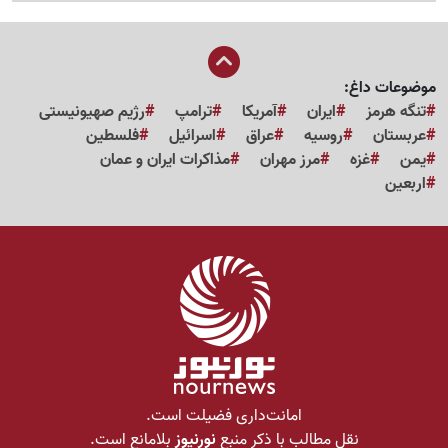
موضوعات داغ:
تنگه هرمز
ایران
آمریکا
ترامپ
رژیم صهیونیستی
عربستان
روسیه
عراق
اسرائیل
فلسطین
یمن
غزه
مرز مهران
مذاکرات ایران و عمان
اربعین
امانت‌داری فضیلت است.
نقل مطالب با ذکر منبع
نورنیوز
بلامانع است.