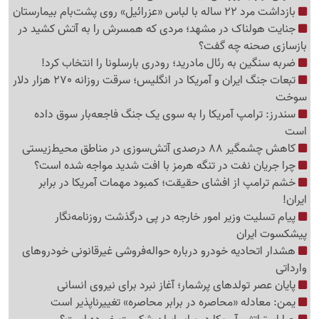
بازداشت مرد 22 ساله با لباس «عزرائیل» روی پشت‌بام بیمارستان
جنایت هولناک در مشهد؛ مردی که همسرش را به آتش کشید در
بازسازی صحنه چه گفت؟
ضربه سنگین به رئال مادرید؛ رودری بارسلونا را انتخاب کرد!
تبعات جنگ ایران و آمریکا در انگلیس؛ سرقت روزانه 270 هزار دلار
سوخت
سندرز: ترامپ آمریکا را به سوی یک جنگ فاجعه‌بار سوق داده
است
کاهش چشمگیر 88 درصدی آتش‌سوزی در مناطق محیط‌زیستی
چرا جریان نفت در تنگه هرمز با افت شدید مواجه شده است؟
خشم ترامپ از افشای حقیقت؛ کمبود مهمات آمریکا در برابر
ایران!
پیام تسلیت وزیر امور خارجه در پی درگذشت روزنامه‌نگار
پیشکسوت ایران
هشدار اتحادیه خودرو درباره حواله‌فروشی غیرقانونی خودروهای
وارداتی
پایان عصر تولدهای پرشمار؛ آغاز نبرد برای نیروی انسانی
یمن: معادله «محاصره در برابر محاصره» تغییرناپذیر است