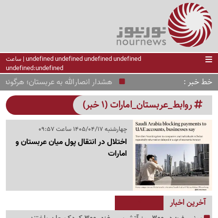
undefined undefined undefined undefined | ساعت
undefined:undefined
خط خبر
هشدار انصارالله به عربستان؛ هرگونه جا
روابط_عربستان_امارات (1 خبر)
چهارشنبه 1405/04/17 ساعت 09:57
اختلال در انتقال پول میان عربستان و
امارات
آخرین اخبار