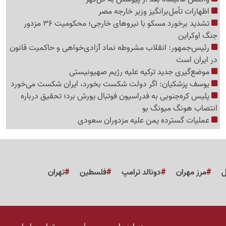
اظهارات تأمل‌برانگیز وزیر خارجه مصر
تشدید برخورد مسکو با نیروهای خارجی؛ محکومیت 36 مزدور
جنگ اوکراین
رئیس‌جمهور: انقلاب مشروطه نماد آزادی‌خواهی و حاکمیت قانون
در ایران است
موضع‌گیری جدید ترکیه علیه رژیم صهیونیستی
یوسف پزشکیان: اگر دولت شکست بخورد، ایران شکست می‌خورد
پلیس کره‌جنوبی به فدراسیون فوتبال یورش برد؛ تحقیق درباره
انتصاب هونگ میونگ بو
عملیات گسترده یمن علیه مزدوران سعودی
ل
مرز مهران
دونالد ترامپ
فلسطین
تهران