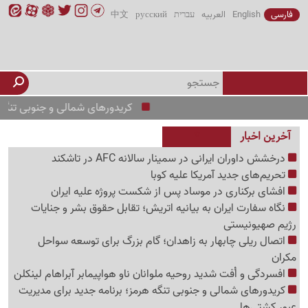
فارسی
English
العربیه
עברית
русский
中文
کریدورهای شمالی و جنوبی تنگه هرمز
آخرین اخبار
درخشش داوران ایرانی در سمینار سالانه AFC در تاشکند
تحریم‌های جدید آمریکا علیه کوبا
افشای برکناری در موساد پس از شکست پروژه علیه ایران
نگاه سفارت ایران به بیانیه اتریش؛ تقابل حقوق بشر و جنایات
رژیم صهیونیستی
اتصال ریلی چابهار به زاهدان؛ گام بزرگ برای توسعه سواحل
مکران
افسردگی و اُفت شدید روحیه ملوانان ناو هواپیمابر آبراهام لینکلن
کریدورهای شمالی و جنوبی تنگه هرمز؛ برنامه جدید برای مدیریت
عبور کشتی‌ها