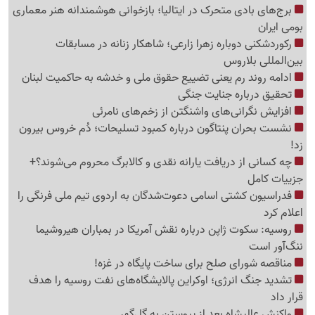
برج‌های بادی متحرک در ایتالیا؛ بازخوانی هوشمندانه هنر معماری
بومی ایران
رکوردشکنی دوباره زهرا زارعی؛ شاهکار زنانه در مسابقات
بین‌المللی بلاروس
ادامه روند رم یعنی تضییع حقوق ملی و خدشه به حاکمیت لبنان
تحقیق درباره جنایت جنگی
افزایش نگرانی‌های واشنگتن از زخم‌های نامرئی
نشست بحران پنتاگون درباره کمبود تسلیحات؛ دُم خروس بیرون
زد!
چه کسانی از دریافت یارانه نقدی و کالابرگ محروم می‌شوند؟+
جزییات کامل
فدراسیون کشتی اسامی دعوت‌شدگان به اردوی تیم ملی فرنگی را
اعلام کرد
روسیه: سکوت ژاپن درباره نقش آمریکا در بمباران هیروشیما
ننگ‌آور است
مناقصه شورای صلح برای ساخت پایگاه در غزه!
تشدید جنگ انرژی؛ اوکراین پالایشگاه‌های نفت روسیه را هدف
قرار داد
واکنش عالیشاه بعد از پیوستن به گل‌گهر