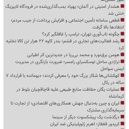
هشدار امنیتی در آلمان؛ پهپاد بمب‌گذاری‌شده در فرودگاه لایپزیگ
خنثی شد
قطعی سامانه تأمین اجتماعی و افزایش پرداخت از جیب مردم؛
انتقادها بالا گرفت
چگونه تاب‌آوری تهران، ترامپ را غافلگیر کرد؟
رشد فعالیت‌های تجاری در قشم؛ بندر کاوه 22 هزار تن کالا تخلیه
کرد
هومن برق‌نورد و محمد بی‌ریا در جدیدترین اثر اطیابی
تراژدی ساحل توسکسرای رامسر؛ ضرورت بازنگری در مدیریت
ایمنی سواحل
کهکشانی‌ها شکار بزرگ خود را معرفی کردند؛ دیومانده با قرارداد 7
ساله در رئال
عملیات یگان حفاظت منابع طبیعی علیه قاچاقچیان بلوط در
کرمانشاه
ایران و چین به‌دنبال جهش همکاری‌های اقتصادی؛ از تجارت تا
سرمایه‌گذاری مشترک
درگذشت یک پیشکسوت دیگر از سینما
کریدور قفقاز؛ اهرم ژئوپلیتیکی ضد ایران