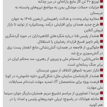
توزیع 20 تن گاز مایع یارانه‌ای در مرز چذابه
جزئیات حملات موشکی یمن به مواضع نیروهای وابسته به
عربستان
مخابره پیام وحدت و عدالت راهپیمایی اربعین 1405 به جهان
طرح جدید همدان برای افزایش درآمد روستاییان؛ از تولید تا بازار
فروش آنلاین
هشدار پلیس فتا درباره شگردهای کلاهبرداران در حوزه گردشگری
رقم ناچیز فسخ قرارداد رضاییان با استقلال
جلوگیری از فاجعه در همدان؛ آتش‌نشانی مانع انفجار پست برق
در آتش‌سوزی برج شد
حاجی‌بابایی: انسجام ملی و پیروی از رهبری، سد محکم ایران در
برابر جنگ رسانه‌ای است
تکرار تجربه ناموفق ائتلاف از سوی عربستان
هشدار کارشناسان سازمان ملل؛ شکل‌گیری «غزه‌ خاموش» در کوبا
فرصت ویژه برای متخصصان IT؛ تمدید مهلت ثبت‌نام مسابقات
ملی مهارت
نورنما | تصاویری از مراسم تشییع مریم همتیان،بازیگر جوان سینما
حادثه هولناک در یاسوج؛ تریلی خودروهای پلیس و امداد را در
هم کوبید