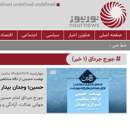
undefined undefined undefined undefined | س
صفحه اصلی
عناوین اخبار
سیاسی
اجتماعی
اقتصاد
خط خبر
جورج جرداق (1 خبر)
چهارشنبه 1405/04/17 ساعت 09:36
نهضت حسینی از نگاه مشاهیر 
حسین؛ وجدان بیدار 
جورج جرداق امام حسین(ع)
جهانی عدالت، آزادگی و و