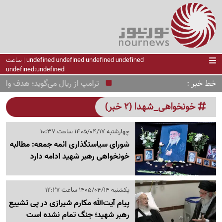
undefined undefined undefined undefined | ساعت
undefined:undefined
خط خبر
ترامپ از ریال می‌گوید؛ هدف واقع
خونخواهی_شهدا (2 خبر)
چهارشنبه 1405/04/17 ساعت 10:37
شورای سیاستگذاری ائمه جمعه: مطالبه
خونخواهی رهبر شهید ادامه دارد
یکشنبه 1405/04/14 ساعت 12:27
پیام آیت‌الله مکارم شیرازی در پی تشییع
رهبر شهید؛ جنگ تمام نشده است