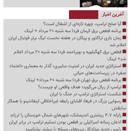
آخرین اخبار
آیا صلح ترامپ، چهره تازه‌ای از اشغال است؟
برنامه قطعی برق کرمان فردا سه شنبه 20 مرداد + لینک
زمان بازی تراکتور و پیکان در هفته نخست لیگ برتر فوتبال ایران
اعلام شد
قطعی برق کهگیلویه و بویراحمد فردا سه شنبه 20 مرداد اعلام
شد+ لینک
استراتژی جدید ایران در امنیت سایبری؛ گذار به معماری «اعتماد
صفر» در زیرساخت‌های حیاتی
برنامه قطعی برق تهران فردا سه شنبه 20 مرداد+ لینک
ترامپ از ریال می‌گوید؛ هدف واقعی او چیست؟
شکست استراتژی ترامپ در جنگ با ایران
رسوایی بزرگ در فیفا؛ افشای رابطه غیراخلاقی اینفانتینو با همکار
سابقش
زلزله 4.7 ریشتری اندیمشک، شهرهای شمال خوزستان را لرزاند
اذعان رسانه اسرائیلی بر قطعی بودن تسلیم ترامپ در برابر ایران
رئیس جدید ستادکل نیروهای مسلح را بیشتر بشناسید