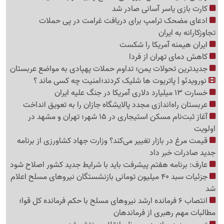
کارت بازی یاسر آسانی صادر شد
ادعای مضحک ترامپ برای دریافت غرامت در پی حملات
تجاوزکارانه به ایران
ایران هیمنه آمریکا را شکست
کاهش دمای تهران از فردا
جدیدترین تحولات یمن؛ تداوم حملات پهپادی به مواضع عربستان
نورویدئو | پاتریوت ها شلیک کردند؛امنیت چه کسی ماند ؟
خسارت 13 میلیارد دلاری آمریکا در جنگ علیه ایران
عربستان راه‌اندازی مجدد پالایشگاه جازان را به تعویق انداخت
آغاز ثبت‌نام مسکن استیجاری در 15 شهر؛ تهران و مشهد در
اولویت
قیمت مرغ در بازار تغییر می‌کند؟ وزارت جهاد کشاورزی از برنامه
جدید صادرات خبر داد
عارف: برنامه هفتم پیشرفت باید با شرایط جدید کشور اصلاح شود
جزئیات سبد 40 میلیون تومانی بازنشستگان نیروهای مسلح اعلام
شد
انتصاب 6 فرمانده ارشد نیروهای مسلح با حکم فرمانده کل قوا؛
مطالبات مهم رهبری از فرماندهان