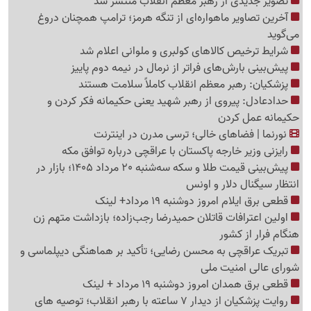
تصویر جدیدی از رهبر معظم انقلاب منتشر شد
آخرین تصاویر ماهواره‌ای از تنگه‌ هرمز؛ ترامپ همچنان دروغ
می‌گوید
شرایط ترخیص کالاهای کولبری و ملوانی اعلام شد
پیش‌بینی بارش‌های فراتر از نرمال در نیمه دوم پاییز
پزشکیان: رهبر معظم انقلاب کاملاً سلامت هستند
حدادعادل: پیروی از رهبر شهید یعنی حکیمانه فکر کردن و
حکیمانه عمل کردن
نورنما | فضاهای خالی؛ ترسی مدرن در اینترنت
رایزنی وزیر خارجه پاکستان با عراقچی درباره توافق مکه
پیش‌بینی قیمت طلا و سکه سه‌شنبه 20 مرداد 1405؛ بازار در
انتظار سیگنال دلار و اونس
قطعی برق ایلام امروز دوشنبه 19 مرداد+ لینک
اولین اعترافات قاتلان حمیدرضا رجب‌زاده؛ بازداشت متهم زن
هنگام فرار از کشور
تبریک عراقچی به محسن رضایی؛ تأکید بر هماهنگی دیپلماسی و
شورای عالی امنیت ملی
قطعی برق همدان امروز دوشنبه 19 مرداد + لینک
روایت پزشکیان از دیدار 7 ساعته با رهبر انقلاب؛ توصیه های