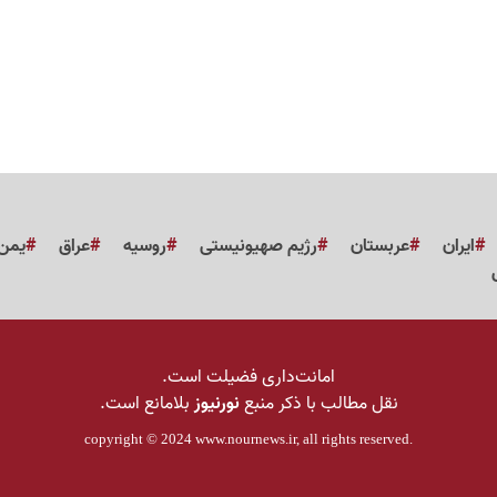
ایران
عربستان
رژیم صهیونیستی
روسیه
عراق
یمن
امانت‌داری فضیلت است.
نقل مطالب با ذکر منبع
نورنیوز
بلامانع است.
copyright © 2024
www.nournews.ir
, all rights reserved.