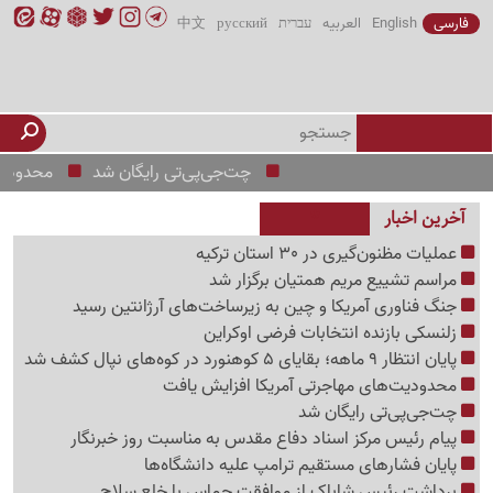
فارسی
English
العربیه
עברית
русский
中文
چت‌جی‌پی‌تی رایگان شد
محدودیت‌های 
آخرین اخبار
عملیات مظنون‌گیری در 30 استان ترکیه
مراسم تشییع مریم همتیان برگزار شد
جنگ فناوری آمریکا و چین به زیرساخت‌های آرژانتین رسید
زلنسکی بازنده انتخابات فرضی اوکراین
پایان انتظار 9 ماهه؛ بقایای 5 کوهنورد در کوه‌های نپال کشف شد
محدودیت‌های مهاجرتی آمریکا افزایش یافت
چت‌جی‌پی‌تی رایگان شد
پیام رئیس مرکز اسناد دفاع مقدس به مناسبت روز خبرنگار
پایان فشارهای مستقیم ترامپ علیه دانشگاه‌ها
برداشت رئیس شاباک از موافقت حماس با خلع سلاح