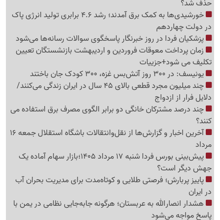
حذف شد؟
خورشیدی‌ها به کمک برق آمدند؛ رشد 4.6 برابری تولید انرژی پاک
در دولت چهاردهم
پزشکیان فردا در روز خبرنگار پاسخگوی سوالات رسانه‌ها می‌شود
زمان پرداخت معوقات فروردین و اردیبهشت بازنشستگان تعیین
تکلیف می شود+جزییات
یونیسف: در 300 روز آتش‌بس غزه، 300 کودک جان باختند
چند میلیون مجرد قطعی بالای 45 سال در ایران زندگی می‌کنند/
دلایل فرار از ازدواج
چند درصد مشترکان خانگی دو برابر الگوی مصرف برق استفاده می
کنند؟
آخرین اخبار و گزارش‌ها از نقل‌وانتقالات باشگاه استقلال جمعه 16
مرداد
پیش‌بینی بورس فردا شنبه 17 مرداد 1405؛بازار سهام آماده یک
جهش دیگر است؟
پاییز پربارش؛ فرصتی طلایی و کوتاه‌مدت برای مدیریت بحران آب
در ایران
هشدار انصارالله به عربستان؛ هرگونه جابه‌جایی نظامی در یمن با
پاسخ مواجه می‌شود