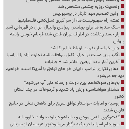
وضعیت روزبه چشمی مشخص شد
اولین تصمیم مهم تارتار در پرسپولیس
نقشه راه صهیونیست‌ها؛ از سر گیری نسل‌کشی فلسطینی‍ها
جنگ ستاره ها برای پوشیدن پیراهن والیبال ایران در قهرمانی آسیا
راز جسد رهاشده در اطراف تهران فاش شد؛ فرجام خونین رابطه
پنهانی
چین خواستار تقویت ارتباط با آمریکا شد
تأکید وزیر صمت بر اجرای کامل موافقت‌نامه تجارت آزاد با اوراسیا
آخرین آمار تردد اربعین اعلام شد + جزئیات
ادعای تکراری ترامپ : ایران خواهان توافق با آمریکا است؛ خواهیم
دید چه می‌شود
یخ‌های سوءتفاهم بین دولت و رسانه ملی آب می‌شود؟
هشدار هواشناسی؛ وزش باد شدید و گردوخاک در چند استان
کشور
روسیه و امارات خواستار توافق سریع برای کاهش تنش در خلیج
فارس شدند
گفت‌وگوی تلفنی مودی و نتانیاهو درباره تحولات خاورمیانه
سوپرجام اسپانیا در ترکیه برگزار می‌شود/چرا عربستان از میزبانی