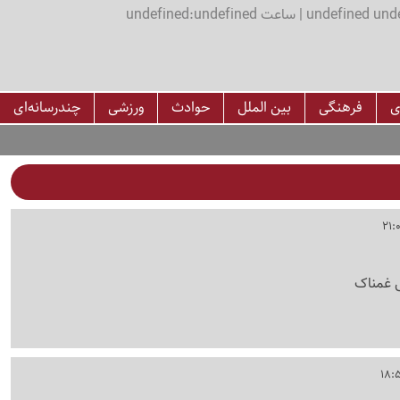
اعت undefined:undefined
ی
فرهنگی
بین الملل
حوادث
ورزشی
چندرسانه‌ای
ی غمناک