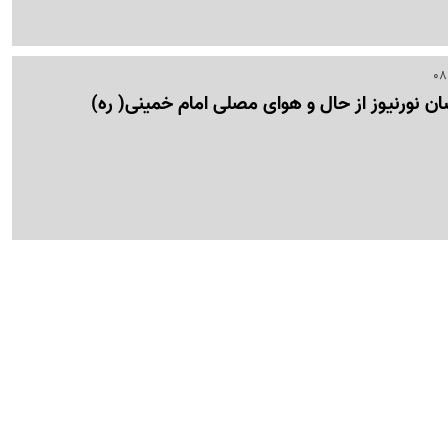
 نورنیوز از حال و هوای مصلی امام خمینی( ره)