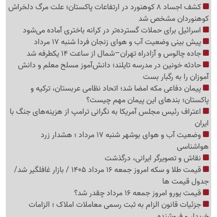
کشف اجساد 8 کوهنورد در ارتفاعات پاکستان؛ علت مرگ دلخراش
کوهنوردان مشخص شد
اسرائیل برای حملات گسترده‌تر در کرانه باختری آماده می‌شود
پیش بینی وضعیت آب و هوای زنجان فردا شنبه 17 مرداد
جاده چالوس و آزادراه تهران–شمال از ساعت 14 یکطرفه شد
حادثه خونین در مدرسه تایلند؛ دانش‌آموز مسلح معلم و دانش
آموزان را به رگبار بست
پیمان دفاعی مکه امضا شد؛ اتحاد نظامی عربستان، ترکیه و
پاکستان؛ بندهای این پیمان مهم چیست؟
اعتراف رئیس مجلس آمریکا به نگرانی ترامپ از هزینه‌های جنگ با
ایران
وضعیت آب و هوای بوشهر شنبه 17 مرداد ؛ هشدار زرد
هواشناسی
نقاش و تصویرگر ایرانی، درگذشت
قیمت طلا و سکه امروز جمعه 16 مرداد 1405 / بازار غافلگیر شد/
جدول قیمت ها
قیمت یورو امروز جمعه 16 مرداد چقدر شد؟
جزئیات قانون الزام به ثبت رسمی معاملات املاک ؛ الزامات
خریدار و فروشنده