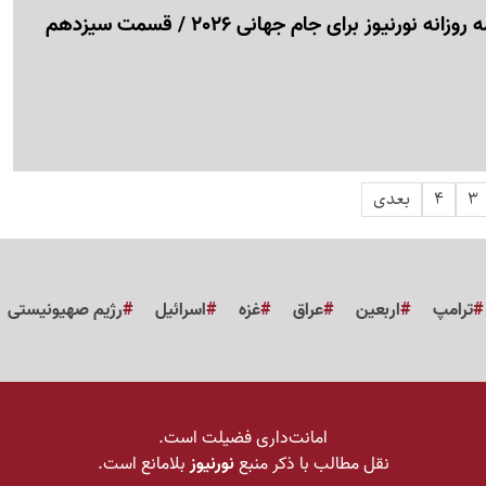
 نورنیوز برای جام جهانی 2026 / قسمت سیزدهم
3
4
بعدی
ترامپ
اربعین
عراق
غزه
اسرائیل
رژیم صهیونیستی
امانت‌داری فضیلت است.
نقل مطالب با ذکر منبع
نورنیوز
بلامانع است.