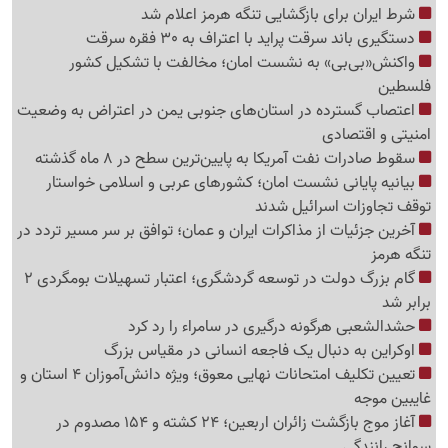
شرط ایران برای بازگشایی تنگه هرمز اعلام شد
دستگیری باند سرقت پراید با اعتراف به 30 فقره سرقت
واکنش«بی‌بی» به نشست امان؛ مخالفت با تشکیل کشور
فلسطین
اعتصاب گسترده در استان‌های جنوبی یمن در اعتراض به وضعیت
امنیتی و اقتصادی
سقوط صادرات نفت آمریکا به پایین‌ترین سطح در 8 ماه گذشته
بیانیه پایانی نشست امان؛ کشورهای عربی و اسلامی خواستار
توقف تجاوزات اسرائیل شدند
آخرین جزئیات از مذاکرات ایران و عمان؛ توافق بر سر مسیر تردد در
تنگه هرمز
گام بزرگ دولت در توسعه گردشگری؛ اعتبار تسهیلات بومگردی 2
برابر شد
حشدالشعبی هرگونه درگیری در سامراء را رد کرد
اوکراین به دنبال یک فاجعه انسانی در مقیاس بزرگ
تعیین تکلیف امتحانات نهایی معوق؛ ویژه دانش‌آموزان 4 استان و
غایبین موجه
آغاز موج بازگشت زائران اربعین؛ 24 کشته و 154 مصدوم در
سوانح رانندگی