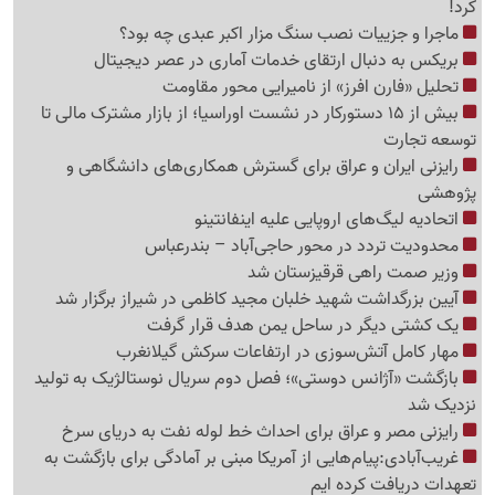
کرد!
ماجرا و جزییات نصب سنگ مزار اکبر عبدی چه بود؟
بریکس به دنبال ارتقای خدمات آماری در عصر دیجیتال
تحلیل «فارن افرز» از نامیرایی محور مقاومت
بیش از 15 دستورکار در نشست اوراسیا؛ از بازار مشترک مالی تا
توسعه تجارت
رایزنی ایران و عراق برای گسترش همکاری‌های دانشگاهی و
پژوهشی
اتحادیه لیگ‌های اروپایی علیه اینفانتینو
محدودیت تردد در محور حاجی‌آباد – بندرعباس
وزیر صمت راهی قرقیزستان شد
آیین بزرگداشت شهید خلبان مجید کاظمی در شیراز برگزار شد
یک کشتی دیگر در ساحل یمن هدف قرار گرفت
مهار کامل آتش‌سوزی در ارتفاعات سرکش گیلانغرب
بازگشت «آژانس دوستی»؛ فصل دوم سریال نوستالژیک به تولید
نزدیک شد
رایزنی مصر و عراق برای احداث خط لوله نفت به دریای سرخ
غریب‌آبادی:پیام‌هایی از آمریکا مبنی بر آمادگی برای بازگشت به
تعهدات دریافت کرده ایم