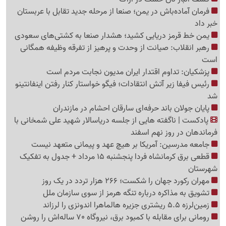
فرمان آماده‌باش در یمن؛ صنعا از مرحله جدید تقابل با عربستان
خبر داد
یمن خط قرمز دریایی کشید؛ هشدار صنعا به کشتی‌های سعودی
رهبر انقلاب: صیانت از وحدت و پرهیز از تفرقه وظیفه همگانی
است
پزشکیان: تداوم اقتدار ایران مدیون نجابت مردم است
رئیس فیفا زیر آتش انتقادات؛ فیگو خواستار کنار رفتن اینفانتینو
شد
پایان جولان باند حرفه‌ای سارقان احشام در مازندران
پادکست | ناگفته هایی از جلسه دریاسالار شهید علی شمخانی با
فرماندهان در روز نهم اسفند
جامعه مدرسین: آمریکا بر هیچ عهد و پیمانی متعهد نیست
قطعی برق کرمانشاه فردا پنجشنبه 15 مرداد + جدول به تفکیک
شهرستان
مهران رکورد جهان را شکست؛ 266 هزار تردد در یک روز
تشویق به مذاکره درباره تنگه هرمز از سوی سازمان ملل
زمین‌لرزه 5.5 ریشتری جزیره هالماهرا اندونزی را لرزاند
رومانی برای مقابله با کمبود برق، نیروگاه 70 ساله‌اش را روشن