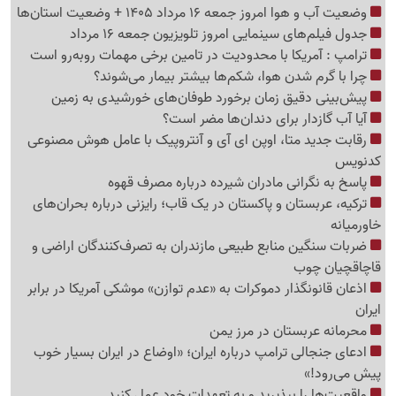
وضعیت آب و هوا امروز جمعه 16 مرداد 1405 + وضعیت استان‌ها
جدول فیلم‌های سینمایی امروز تلویزیون جمعه 16 مرداد
ترامپ : آمریکا با محدودیت در تامین برخی مهمات روبه‌رو است
چرا با گرم شدن هوا، شکم‌ها بیشتر بیمار می‌شوند؟
پیش‌بینی دقیق زمان برخورد طوفان‌های خورشیدی به زمین
آیا آب گازدار برای دندان‌ها مضر است؟
رقابت جدید متا، اوپن ای آی و آنتروپیک با عامل هوش مصنوعی
کدنویس
پاسخ به نگرانی مادران شیرده درباره مصرف قهوه
ترکیه، عربستان و پاکستان در یک قاب؛ رایزنی درباره بحران‌های
خاورمیانه
ضربات سنگین منابع طبیعی مازندران به تصرف‌کنندگان اراضی و
قاچاقچیان چوب
اذعان قانونگذار دموکرات به «عدم توازن» موشکی آمریکا در برابر
ایران
محرمانه عربستان در مرز یمن
ادعای جنجالی ترامپ درباره ایران؛ «اوضاع در ایران بسیار خوب
پیش می‌رود!»
واقعیت‌ها را بپذیرید و به تعهدات خود عمل کنید