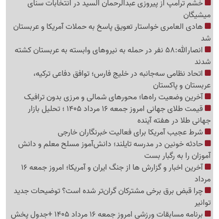
خشم ترامپ از پیروزی عبدالرحمان السید در انتخابات سنای
میشیگان
هادی العامری خواستار تعویق پاسخ به حملات آمریکا و عربستان
شد
انصارالله:58 نفر در حمله به نیروهای وابسته به عربستان کشته
شدند
اتحاد نظامی سه‌جانبه در خلیج فارس؛ توافق دفاعی ترکیه،
عربستان و پاکستان
آخرین وضعیت راه‌ها؛ محورهای شمالی و مرزی بدون ترافیک
قیمت طلای جهانی امروز جمعه 16 مرداد 1405 ؛ تحلیل بازار
جهانی طلا در هفته آینده
شرط عجیب آمریکا برای فعالیت خبرنگاران خارجی
حادثه خونین در مدرسه تایلند؛ دانش‌آموز مسلح معلم و دانش
آموزان را به رگبار بست
آخرین اخبار و گزارش ها از جنگ ایران و آمریکا؛ امروز جمعه 16
مرداد
چرا قبض برق برخی مشترکان گران‌تر شده است؟ توضیحات جدید
توانیر
برنامه مسابقات ورزشی امروز جمعه 16 مرداد 1405 +جدول پخش