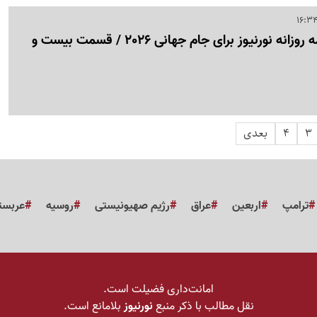
نبض جام | ویژه برنامه روزانه نورنیوز برای جام جهانی 2026 / قسمت بیست و
3
4
بعدی
ترامپ
اربعین
عراق
رژیم صهیونیستی
روسیه
عربست
امانت‌داری فضیلت است.
نقل مطالب با ذکر منبع
نورنیوز
بلامانع است.