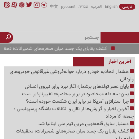
فارسی
English
العربیه
עברית
русский
中文
کشف بقایای یک جسد میان صخره‌های شمیرانات؛ تحقیقات ادا
آخرین اخبار
هشدار اتحادیه خودرو درباره حواله‌فروشی غیرقانونی خودروهای
وارداتی
پایان عصر تولدهای پرشمار؛ آغاز نبرد برای نیروی انسانی
یمن: معادله «محاصره در برابر محاصره» تغییرناپذیر است
چرا استراتژی آمریکا در برابر ایران شکست خورده است؟
آخرین اخبار و گزارش‌ها از نقل و انتقالات باشگاه پرسپولیس ؛
جمعه 16 مرداد
دستیار سابق قلعه‌نویی مربی تیم ملی ایتالیا شد
کشف بقایای یک جسد میان صخره‌های شمیرانات؛ تحقیقات
ادامه دارد