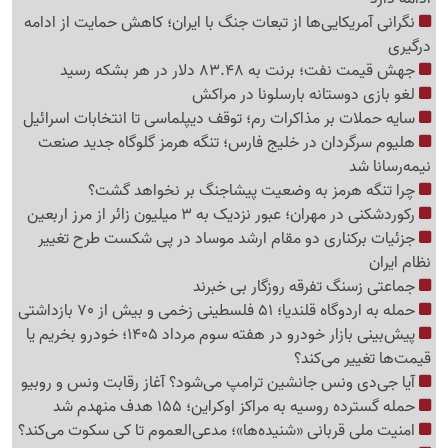
نگرانی آمریکایی‌ها از تبعات جنگ با ایران؛ کاهش حمایت از ادامه
درگیری
جهش قیمت نفت؛ برنت به 83.48 دلار در هر بشکه رسید
لغو بازی دوستانه بارسلونا در مراکش
سایه حملات بر مذاکرات رم؛ توقف دیپلماسی تا انتخابات اسرائیل
هلیوم سرگردان در خلیج فارس؛ تنگه هرمز گلوگاه جدید صنعت
نیمه‌رسانا شد
چرا تنگه هرمز به وضعیت پیشاجنگ بر نخواهد گشت؟
رکوردشکنی در مهران؛ عبور نزدیک به 3 میلیون زائر از مرز اربعین
جزئیات برکناری دو مقام ارشد موساد در پی شکست طرح تغییر
نظام ایران
جماعتی زسنگ تفرقه روزگار بی خبرند
حمله به اردوگاه قلندیا؛ 51 فلسطینی زخمی و بیش از 70 بازداشتی
پیش‌بینی بازار خودرو در هفته سوم مرداد 1405؛ خودرو بخریم یا
قیمت‌ها تغییر می‌کند؟
آیا جی‌دی ونس جانشین ترامپ می‌شود؟ آغاز رقابت ونس و روبیو
حمله گسترده روسیه به مراکز اوکراین؛ 155 هدف منهدم شد
امنیت ملی قربانی «شنیده‌ها»؛ مدعی‌العموم تا کی سکوت می‌کند؟