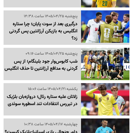
پنج‌شنبه 1405/04/25 ساعت 14:38
درگیری بعد از سوت پایان؛ چرا ستاره
انگلیس به بازیکن آرژانتین پس گردنی
زد؟
پنج‌شنبه 1405/04/25 ساعت 09:16
شب کابوس‌وار جود بلینگام؛ از پس
گردنی به مدافع آرژانتین تا حذف انگلیس
یکشنبه 1405/04/21 ساعت 15:06
زلاتان علیه ستاره رئال؛ دروازه‌بان بلژیک
در تیررس انتقادات تند اسطوره سوئدی
چهارشنبه 1405/04/17 ساعت 10:38
داور جنجالی بازی اسپانیا-بلژیک کیست؟