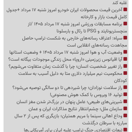
غلبه کند
آخرین قیمت محصولات ایران خودرو امروز شنبه 17 مرداد +جدول
کامل قیمت بازار و کارخانه
برنامه مسابقات ورزشی امروز شنبه 17 مرداد 1405 /از
منچستریونایتد و PSG تا رئال و بارسلونا
سپاه: اعتراف رسانه‌های خارجی به شکست ترامپ حاصل
مجاهدت رسانه‌های انقلابی است
وضعیت آب و هوا امروز شنبه 17 مرداد 1405 + وضعیت استانها
آیا اقیانوس زیرزمینی «اروپا» محل زندگی موجودات بیگانه است؟
راز تغییر شخصیت انسان؛ چرا با گذشت زمان متفاوت می‌شویم؟
محکومیت نیم میلیارد دلاری متا به دلیل آسیب به سلامت
کودکان
راز سلامت نوزادان؛ چرا شیردهی تا دو سالگی توصیه می‌شود؟
تولید 16 ویروس با کمک هوش مصنوعی!
شیرینی‌های طبیعی؛ عامل پنهان در بزرگ‌تر شدن مغز انسان
سازمان ملل؛ چشم‌انتظار نتایج مذاکرات ایران و عمان
وداع اهالی سینما با مریم همتیان؛ بازیگری که پس از 2 سال
مبارزه با سرطان درگذشت
تبعات اقتصادی جنگ ترامپ علیه ایران برای آمریکایی‌ها