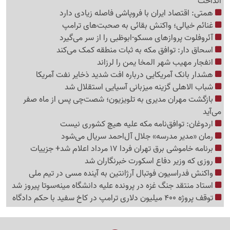
انداخت
همتی: اقتصاد ایران با فروپاشی فاصله زیادی دارد
غنائم خیالی؛ واکنش بقائی به صحبت‌های ترامپ
آئروفلوت پروازهای مسکو-ابوظبی را از سر می‌گیرد
اسحاق دار: توافق مکه به ثبات منطقه کمک می‌کند
انفجار مهیب شهر المخا یمن را لرزاند
هشدار بانک آمریکایی درباره افت شدید ذخایر نفت آمریکا
شباب الاهلی گزینه میزبانی آسیایی استقلال شد
بازگشت مهران مدیری به تلویزیون؛ شصت‌چی پس از ماه صفر
می‌آید
اردوغان: توافق‌نامه مکه علیه هیچ کشوری نیست
رمان «مدیر مدرسه» جلال آل‌احمد سریال می‌شود
برنامه خاموشی برق تهران فردا 17 مرداد اعلام شد+ جزییات
روزی که وزیر دفاع اسکورت خبرنگاران شد
واکنش فدراسیون فوتبال آرژانتین به آینده مسی در تیم ملی
استاد منتقد جنگ غزه در پرونده علیه دانشگاه مینه‌سوتا پیروز شد
توقف پروژه 400 میلیون دلاری ترامپ در کاخ سفید با حکم دادگاه