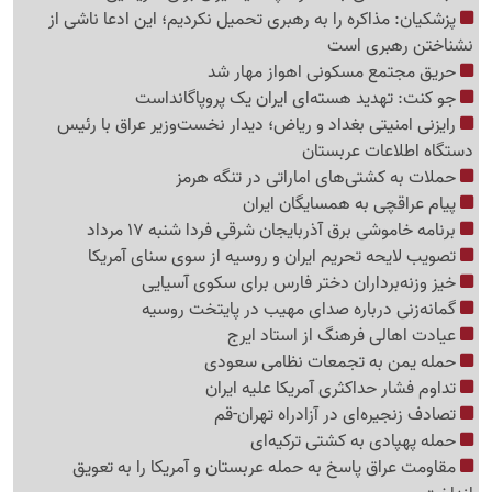
پزشکیان: مذاکره را به رهبری تحمیل نکردیم؛ این ادعا ناشی از
نشناختن رهبری است
حریق مجتمع مسکونی اهواز مهار شد
جو کنت: تهدید هسته‌ای ایران یک پروپاگانداست
رایزنی امنیتی بغداد و ریاض؛ دیدار نخست‌وزیر عراق با رئیس
دستگاه اطلاعات عربستان
حملات به کشتی‌های اماراتی در تنگه هرمز
پیام عراقچی به همسایگان ایران
برنامه خاموشی برق آذربایجان شرقی فردا شنبه 17 مرداد
تصویب لایحه تحریم ایران و روسیه از سوی سنای آمریکا
خیز وزنه‌برداران دختر فارس برای سکوی آسیایی
گمانه‌زنی درباره صدای مهیب در پایتخت روسیه
عیادت اهالی فرهنگ از استاد ایرج
حمله یمن به تجمعات نظامی سعودی
تداوم فشار حداکثری آمریکا علیه ایران
تصادف زنجیره‌ای در آزادراه تهران-قم
حمله پهپادی به کشتی ترکیه‌ای
مقاومت عراق پاسخ به حمله عربستان و آمریکا را به تعویق