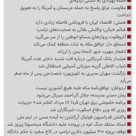
حمله پهپادی به کشتی ترکیه‌ای
مقاومت عراق پاسخ به حمله عربستان و آمریکا را به تعویق
انداخت
همتی: اقتصاد ایران با فروپاشی فاصله زیادی دارد
غنائم خیالی؛ واکنش بقائی به صحبت‌های ترامپ
آئروفلوت پروازهای مسکو-ابوظبی را از سر می‌گیرد
اسحاق دار: توافق مکه به ثبات منطقه کمک می‌کند
انفجار مهیب شهر المخا یمن را لرزاند
هشدار بانک آمریکایی درباره افت شدید ذخایر نفت آمریکا
شباب الاهلی گزینه میزبانی آسیایی استقلال شد
بازگشت مهران مدیری به تلویزیون؛ شصت‌چی پس از ماه صفر
می‌آید
اردوغان: توافق‌نامه مکه علیه هیچ کشوری نیست
رمان «مدیر مدرسه» جلال آل‌احمد سریال می‌شود
برنامه خاموشی برق تهران فردا 17 مرداد اعلام شد+ جزییات
روزی که وزیر دفاع اسکورت خبرنگاران شد
واکنش فدراسیون فوتبال آرژانتین به آینده مسی در تیم ملی
استاد منتقد جنگ غزه در پرونده علیه دانشگاه مینه‌سوتا پیروز شد
توقف پروژه 400 میلیون دلاری ترامپ در کاخ سفید با حکم دادگاه