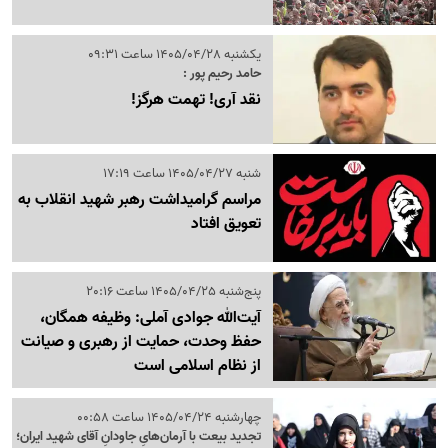
یکشنبه 1405/04/28 ساعت 09:31
حامد رحیم پور :
نقد آری! تهمت هرگز!
شنبه 1405/04/27 ساعت 17:19
مراسم گرامیداشت رهبر شهید انقلاب به
تعویق افتاد
پنج‌شنبه 1405/04/25 ساعت 20:16
آیت‌الله جوادی آملی: وظیفه همگان،
حفظ وحدت، حمایت از رهبری و صیانت
از نظام اسلامی است
چهارشنبه 1405/04/24 ساعت 00:58
تجدید بیعت با آرمان‌هایِ جاودانِ آقای شهید ایران؛