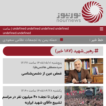
undefined undefined undefined undefined | ساعت
undefined:undefined
خط خبر
حمله یمن به تجمعات نظامی سعودی
رهبر_شهید (187 خبر)
پنج‌شنبه 1405/05/01 ساعت 12:27
سیدمصطفی هاشمی‌طبا:
غمض عین از دشمن‌شناسی
یکشنبه 1405/04/28 ساعت 12:40
از تهران تا نجف؛ 40 میلیون نفر در مراسم
تشییع «آقای شهید ایران»