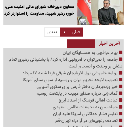
معاون دبیرخانه شورای عالی امنیت ملی:
خون رهبر شهید، مقاومت را استوارتر کرد
قبلی
1
بعدی
آخرین اخبار
پیام عراقچی به همسایگان ایران
جامعه را نمی‌توان با امرونهی اداره کرد/ با پشتیبانی رهبری تمام
تلاش بر وحدت و انسجام است
برنامه خاموشی برق آذربایجان شرقی فردا شنبه 17 مرداد
تصویب لایحه تحریم ایران و روسیه از سوی سنای آمریکا
خیز وزنه‌برداران دختر فارس برای سکوی آسیایی
گمانه‌زنی درباره صدای مهیب در پایتخت روسیه
عیادت اهالی فرهنگ از استاد ایرج
حمله یمن به تجمعات نظامی سعودی
تداوم فشار حداکثری آمریکا علیه ایران
تصادف زنجیره‌ای در آزادراه تهران-قم