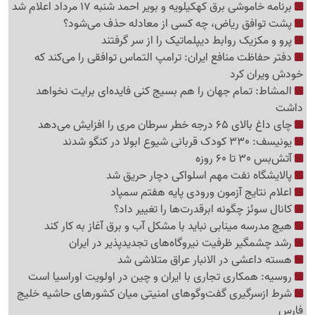
برنامه خاموشی برق کهکیلویه و بویر احمد شنبه 17 مرداد اعلام شد
پشت توافق ریاض، چه کسی از معادله حذف می‌شود؟
پرو و مکزیک روابط دیپلماتیک را از سر گرفتند
دفتر حفاظت منافع ایران: ترامپ التماس توافقی را می‌کند که
خودش ویران کرد
المشاط: تمام جهان را هم بسیج کنی فایده‌ای برایت نخواهد
داشت
چای داغ بالای 65 درجه خطر سرطان مری را افزایش می‌دهد
یونیسف: 330 کودک قربانی شیوع ابولا در کنگو شدند
آتش‌بس 30 تا 60 روزه
پالایشگاه نفت مهم اسلواکی دچار حریق شد
اعلام نتایج آزمون ورودی پایه هفتم سمپاد
کانال سوئز چگونه ابرقدرت‌ها را تغییر داد؟
هیچ مدرسه مینابی نباید با مشکل آب و برق آغاز به کار کند
رشد چشمگیر ظرفیت نیروگاه‌های تجدیدپذیر در ایران
هسته داعشی در الانبار عراق متلاشی شد
روسیه: همکاری تجاری با ایران و چین در اولویت اوراسیا است
شرط ازسرگیری گفت‌وگوهای امنیتی میان کشورهای حاشیه خلیج
فارس