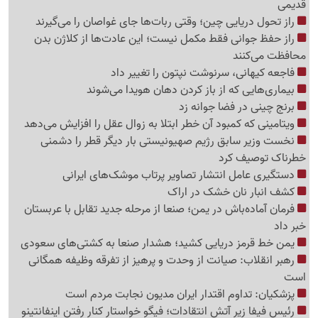
قدیمی
راز تحول دریایی چین؛ وقتی ربات‌ها جای غواصان را می‌گیرند
راز حفظ جوانی فقط مکمل نیست؛ این عادت‌ها از کلاژن بدن
محافظت می‌کنند
فاجعه کیهانی، سرنوشت نپتون را تغییر داد
بیماری‌هایی که از باز کردن دهان هویدا می‌شوند
برنج چینی در فضا جوانه زد
ویتامینی که کمبود آن خطر ابتلا به زوال عقل را افزایش می‌دهد
نخست وزیر سابق رژیم صهیونیستی بار دیگر قطر را دشمنی
خطرناک توصیف کرد
دستگیری عامل انتشار تصاویر پرتاب موشک‌های ایرانی
کشف انبار نان خشک در اراک
فرمان آماده‌باش در یمن؛ صنعا از مرحله جدید تقابل با عربستان
خبر داد
یمن خط قرمز دریایی کشید؛ هشدار صنعا به کشتی‌های سعودی
رهبر انقلاب: صیانت از وحدت و پرهیز از تفرقه وظیفه همگانی
است
پزشکیان: تداوم اقتدار ایران مدیون نجابت مردم است
رئیس فیفا زیر آتش انتقادات؛ فیگو خواستار کنار رفتن اینفانتینو