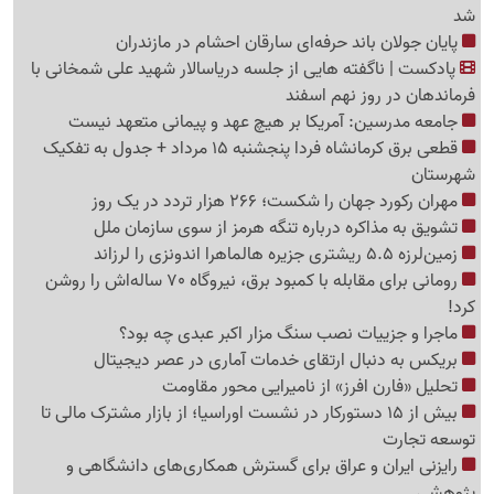
شد
پایان جولان باند حرفه‌ای سارقان احشام در مازندران
پادکست | ناگفته هایی از جلسه دریاسالار شهید علی شمخانی با
فرماندهان در روز نهم اسفند
جامعه مدرسین: آمریکا بر هیچ عهد و پیمانی متعهد نیست
قطعی برق کرمانشاه فردا پنجشنبه 15 مرداد + جدول به تفکیک
شهرستان
مهران رکورد جهان را شکست؛ 266 هزار تردد در یک روز
تشویق به مذاکره درباره تنگه هرمز از سوی سازمان ملل
زمین‌لرزه 5.5 ریشتری جزیره هالماهرا اندونزی را لرزاند
رومانی برای مقابله با کمبود برق، نیروگاه 70 ساله‌اش را روشن
کرد!
ماجرا و جزییات نصب سنگ مزار اکبر عبدی چه بود؟
بریکس به دنبال ارتقای خدمات آماری در عصر دیجیتال
تحلیل «فارن افرز» از نامیرایی محور مقاومت
بیش از 15 دستورکار در نشست اوراسیا؛ از بازار مشترک مالی تا
توسعه تجارت
رایزنی ایران و عراق برای گسترش همکاری‌های دانشگاهی و
پژوهشی