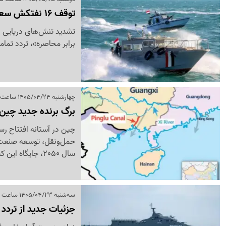
توقف 16 نفتکش سعودی در تنگه باب‌المندب
تشدید تنش‌های دریایی د
برابر محاصره»، تردد تما
چهارشنبه 1405/04/24 ساعت 22:22
برگ برنده جدید چین 
چین در آستانه افتتاح رسمی
سال 2050، جایگاه این کشور در تجارت دریایی را تقویت خواهد کرد.
سه‌شنبه 1405/04/23 ساعت 18:51
جزئیات جدید از تردد