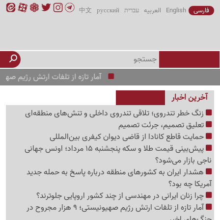
فارسی
English
العربیه
עברית
русский
中文
آمار تازه از تلفات ارتش رژیم صهیونیستی؛ 9 هزار مجروح در جنگ‌های 
آخرین اخبار
زنگ خطر تندروی؛ تلاقی تندروی داخلی و تنش‌های منطقه‌ای
تعلیق تصمیم، جرئت تصمیم
حمایت قاطع کانادا از قاضی دیوان کیفری بین‌المللی
پیش‌بینی قیمت طلا و سکه پنجشنبه 15 مرداد؛ اونس جهانی
ناجی بازار می‌شود؟
هشدار ایران به کشورهای منطقه درباره پاسخ به حمله جدید
آمریکا چه بود؟
چرا زنان ایرانی در مهندسی از چند کشور اروپایی جلوترند؟
آمار تازه از تلفات ارتش رژیم صهیونیستی؛ 9 هزار مجروح در
جنگ‌های اخیر