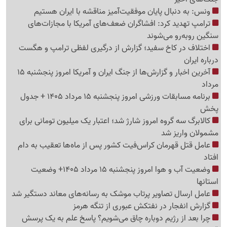
ونس: به دنبال پایان موفقیت‌آمیز مناقشه با ایران هستیم
ترامپ تهدید کرد: افشاگران ضعف‌های آمریکا با مجازات‌های
سنگین روبه‌رو می‌شوند
اختلاف در کاخ سفید؛ گزارش از درگیری لفظی ترامپ و هگست
درباره ایران
آخرین اخبار و گزارش‌ها از جنگ ایران و آمریکا امروز پنجشنبه 15
مرداد
برنامه مسابقات ورزشی امروز پنجشنبه 15 مرداد 1405 + جدول
پخش
کالابرگ سه گروه امروز شارژ شد؛ اعتبار یک میلیون تومانی برای
مشمولان واریز شد
عامل قتل قهرمان کراس‌فیت کشور پس از ماه‌ها تعقیب به دام
افتاد
وضعیت آب و هوا امروز پنجشنبه 15 مرداد 1405+ وضعیت
استانها
عامل ارسال تصاویر پرتاب موشک به رسانه‌های معاند دستگیر شد
گزارش انفجار در نفتکش عبوری از تنگه هرمز
چرا بعد از رژیم دوباره چاق می‌شویم؟ پاسخ علم به یک پرسش