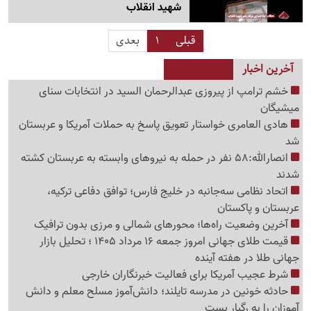
شهید انقلاب
قبلی
1
بعدی
آخرین اخبار
خشم ترامپ از پیروزی عبدالرحمان السید در انتخابات سنای
میشیگان
هادی العامری خواستار تعویق پاسخ به حملات آمریکا و عربستان
شد
انصارالله:58 نفر در حمله به نیروهای وابسته به عربستان کشته
شدند
اتحاد نظامی سه‌جانبه در خلیج فارس؛ توافق دفاعی ترکیه،
عربستان و پاکستان
آخرین وضعیت راه‌ها؛ محورهای شمالی و مرزی بدون ترافیک
قیمت طلای جهانی امروز جمعه 16 مرداد 1405 ؛ تحلیل بازار
جهانی طلا در هفته آینده
شرط عجیب آمریکا برای فعالیت خبرنگاران خارجی
حادثه خونین در مدرسه تایلند؛ دانش‌آموز مسلح معلم و دانش
آموزان را به رگبار بست