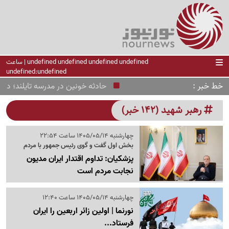
undefined undefined undefined undefined | ساعت
undefined:undefined
خط خبر
حادثه خونین در مدرسه تایلند؛ دانش‌آ
رهبر شهید (142 خبر)
چهارشنبه 1405/05/14 ساعت 22:54
بخش اول گفت و گوی رئیس جمهور با مردم
پزشکیان: تداوم اقتدار ایران مدیون
نجابت مردم است
چهارشنبه 1405/05/14 ساعت 12:40
نورنما | اولین زائر اربعین را ایران
فرستاد...