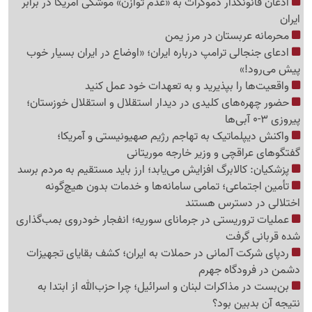
اذعان قانونگذار دموکرات به «عدم توازن» موشکی آمریکا در برابر
ایران
محرمانه عربستان در مرز یمن
ادعای جنجالی ترامپ درباره ایران؛ «اوضاع در ایران بسیار خوب
پیش می‌رود!»
واقعیت‌ها را بپذیرید و به تعهدات خود عمل کنید
حضور چهره‌های کلیدی در دیدار استقلال و استقلال خوزستان؛
پیروزی 3-0 آبی‌ها
واکنش دیپلماتیک به تهاجم رژیم صهیونیستی و آمریکا؛
گفتگوهای عراقچی و وزیر خارجه موریتانی
پزشکیان: کالابرگ افزایش می‌یابد؛ ارز باید مستقیم به مردم برسد
تأمین اجتماعی؛ تمامی سامانه‌ها و خدمات بدون هیچ‌گونه
اختلالی در دسترس هستند
عملیات تروریستی در جرمانای سوریه؛ انفجار خودروی بمب‌گذاری
شده قربانی گرفت
ردپای شرکت آلمانی در حملات به ایران؛ کشف بقایای تجهیزات
دشمن در فرودگاه جهرم
بن‌بست در مذاکرات لبنان و اسرائیل؛ چرا حزب‌الله از ابتدا به
نتیجه آن بدبین بود؟