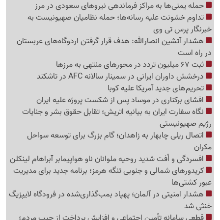
حمله یمنی‌ها به مراکز فرماندهی نیروهای سعودی در مرز
تداوم خشونت علیه رسانه‌ها؛ حمله نظامیان صهیونیست به
خبرنگار پرس تی وی
هشدار آتشین انصارالله: هدف قرار گرفتن اردوگاه‌های عربستان
در راه است
ثبت 67 میلیون تردد در محورهای منتهی به مرزها
درخشش داوران ایرانی در سمینار سالانه AFC در تاشکند
تحریم‌های جدید آمریکا علیه کوبا
افشای برکناری در موساد پس از شکست پروژه علیه ایران
نگاه سفارت ایران به بیانیه اتریش؛ تقابل حقوق بشر و جنایات
رژیم صهیونیستی
اتصال ریلی چابهار به زاهدان؛ گام بزرگ برای توسعه سواحل
مکران
افسردگی و اُفت شدید روحیه ملوانان ناو هواپیمابر آبراهام لینکلن
کریدورهای شمالی و جنوبی تنگه هرمز؛ برنامه جدید برای مدیریت
عبور کشتی‌ها
هشدار امنیتی در آلمان؛ پهپاد بمب‌گذاری‌شده در فرودگاه لایپزیگ
خنثی شد
قطعی سامانه تأمین اجتماعی و افزایش پرداخت از جیب مردم؛