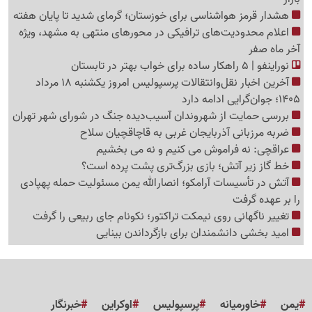
هشدار قرمز هواشناسی برای خوزستان؛ گرمای شدید تا پایان هفته
اعلام محدودیت‌های ترافیکی در محورهای منتهی به مشهد، ویژه
آخر ماه صفر
نوراینفو | 5 راهکار ساده برای خواب بهتر در تابستان
آخرین اخبار نقل‌وانتقالات پرسپولیس امروز یکشنبه 18 مرداد
1405؛ جوان‌گرایی ادامه دارد
بررسی حمایت از شهروندان آسیب‌دیده جنگ در شورای شهر تهران
ضربه مرزبانی آذربایجان غربی به قاچاقچیان سلاح
عراقچی: نه فراموش می کنیم و نه می بخشیم
خط گاز زیر آتش؛ بازی بزرگ‌تری پشت پرده است؟
آتش در تأسیسات آرامکو؛ انصارالله یمن مسئولیت حمله پهپادی
را بر عهده گرفت
تغییر ناگهانی روی نیمکت تراکتور؛ نکونام جای ربیعی را گرفت
امید بخشی دانشمندان برای بازگرداندن بینایی
یمن
خاورمیانه
پرسپولیس
اوکراین
خبرنگار