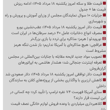
قیمت طلا و سکه امروز یکشنبه 18 مرداد 1405؛ ادامه ریزش
قیمت ها + جدول
جزئیات 10 سوال نمایندگان مجلس از وزرای آموزش و پرورش و راه
و شهرسازی
قیمت دلار امروز یکشنبه 18 مرداد 1405؛ عقب‌نشینی یورو
مصرف انواع دخانیات عامل 40 درصد سرطان‌ها در ایران است
نورویدئو | هرمز؛ مذاکره برای تردد یا بازی بزرگ‌تر
عراقچی: هیچ مذاکره‌ای با آمریکا نداریم؛ باز شدن تنگه هرمز
مشروط است
تصویب مواد جدید لایحه مقابله با جنایات بین‌المللی در مجلس
تعرفه اینترنت جنجالی شد؛ هشدار هاشمی به اپراتورهای
گرا‌ن‌فروش
قیمت دلار توافقی امروز یکشنبه 18 مرداد 1405؛ دلار صعودی شد
کاهش ارزبری با واگذاری بخشی از پروژه‌های کلان به سازندگان
داخلی
سنای آمریکا فهرست 74 نفره ترامپ را تأیید کرد؛ چه کسانی در
این لیست قرار دارند؟
کلاهبرداری میلیاردی با وعده فروش لوازم خانگی نصف قیمت
بازار