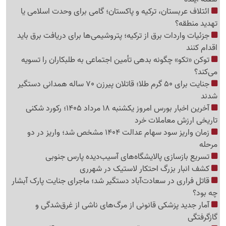
ائتلاف عربستان، ترکیه و پاکستان؛ گامی برای وحدت اسلامی یا
تهدید منطقه؟
جزئیات واردات برق از ترکیه؛ پتروشیمی‌ها برای دریافت برق باید
اقدام کنند
توکن «تکو» چگونه بدهی تأمین اجتماعی به طلبکاران را تسویه
می‌کند؟
جنایت برای 50 گرم طلا؛ قاتلان پیرزن 70 ساله همدانی دستگیر
شدند
آخرین اخبار بورس امروز یکشنبه 18 مرداد 1405؛ رکورد شکنی
تاریخی ارزش معاملات خرد
زمان واریز سود سهام عدالت 1404 مشخص شد؛ واریز در دو
مرحله
تسریع بازسازی پالایشگاه‌های آسیب‌دیده پارس جنوبی
کشف انبار بزرگ احتکار لاستیک در شهرری
قاتل فراری در سعادت‌آباد دستگیر شد؛ ماجرای جنایت پارک آبشار
چه بود؟
آمار جدید پزشکی قانونی از مرگ‌های ناشی از غرق‌شدگی و
گازگرفتگی