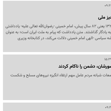
یز ملی
در 15 اردیبهشت سال 1323 یعنی 82 سال پیش، امام خمینی -رضوان‌الله تعالی علیه- یادداشتی
به یادگار گذاشتند. متن یادداشت که پیام به ملت ایران است؛ به عنوان
ه سیاسی -الهی امام خمینی دلالت می‌کند، در کتابخانه وزیری
ضورشان، دشمن را ناکام کردند
ت شبانه مردم عامل مهم ارتقاء انگیزه نیروهای مسلح و شکست