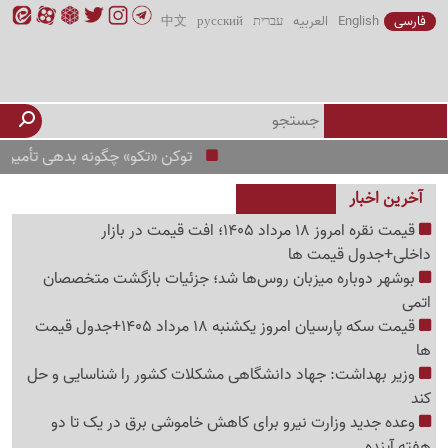
فارسی
English
العربیه
עברית
русский
中文
توکن «تکو» چگونه بدهی تأمین اجتماع
آخرین اخبار
قیمت نقره امروز 18 مرداد 1405؛ افت قیمت در بازار
داخلی+جدول قیمت ها
بوشهر دوباره میزبان روس‌ها شد؛ جزئیات بازگشت متخصصان
اتمی
قیمت سکه پارسیان امروز یکشنبه 18 مرداد 1405+جدول قیمت
ها
وزیر بهداشت: جهاد دانشگاهی مشکلات کشور را شناسایی و حل
کند
وعده جدید وزارت نیرو برای کاهش خاموشی برق در یک تا دو
هفته آینده