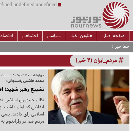
undefined undefined undefined undefined | س
صفحه اصلی
عناوین اخبار
سیاسی
اجتماعی
اقتصاد
خط خبر
مردم_ایران (4 خبر)
چهارشنبه 1405/04/17 ساعت 10:04
محمد هاشمی رفسنجانی:
تشییع رهبر شهید؛ اقت
نظام جمهوری اسلامی نه ب
اسلامی رای دادند. یعنی 
مردم هم در رفراندوم به