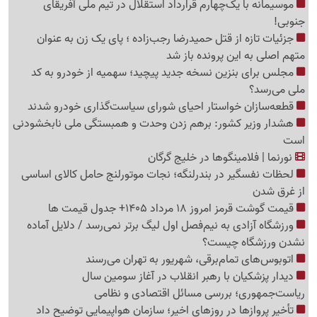
موسیمانه با یک‌چهارم قرارداد استقلال در تیم ملی آفریقای
جنوبی!
جزئیات تازه از قتل حمیدرضا رجب‌زاده ؛ پای یک زن به عنوان
متهم اصلی به این پرونده باز شد
مجلس برای بنزین نسخه جدید پیچید؛ سهمیه از خودرو به کد
ملی می‌رسد؟
قطعه‌سازان خواستار احیای شورای سیاست‌گذاری خودرو شدند
هشدار وزیر کشور: برهم زدن وحدت و همبستگی ملی نابخشودنی
است
نورنما | فلامینگوها در خلیج گرگان
لحظات نفسگیر در بندرلنگه؛ نجات موتورلنج حامل کالای اساسی
از غرق شدن
قیمت گوشت قرمز امروز 18 مرداد 1405+ جدول قیمت ها
ورزشگاه آزادی به نیم‌فصل اول لیگ برتر نمی‌رسد / دلایل آماده
نشدن ورزشگاه چیست؟
اتوبوس‌های تمام‌برقی، شهریور به تهران می‌رسند
دیدار پزشکیان با رهبر انقلاب در آغاز سومین سال
ریاست‌جمهوری؛ بررسی مسائل اقتصادی و نظامی
تأخیر پروازها در روزهای اخیر؛ سازمان هواپیمایی توضیح داد