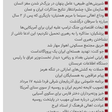
شیرینی‌های طبیعی؛ عامل پنهان در بزرگ‌تر شدن مغز انسان
سازمان ملل؛ چشم‌انتظار نتایج مذاکرات ایران و عمان
وداع اهالی سینما با مریم همتیان؛ بازیگری که پس از 2 سال
مبارزه با سرطان درگذشت
تبعات اقتصادی جنگ ترامپ علیه ایران برای آمریکایی‌ها
پزشکیان: مذاکره را به رهبری تحمیل نکردیم؛ این ادعا ناشی از
نشناختن رهبری است
حریق مجتمع مسکونی اهواز مهار شد
جو کنت: تهدید هسته‌ای ایران یک پروپاگانداست
رایزنی امنیتی بغداد و ریاض؛ دیدار نخست‌وزیر عراق با رئیس
دستگاه اطلاعات عربستان
حملات به کشتی‌های اماراتی در تنگه هرمز
پیام عراقچی به همسایگان ایران
برنامه خاموشی برق آذربایجان شرقی فردا شنبه 17 مرداد
تصویب لایحه تحریم ایران و روسیه از سوی سنای آمریکا
خیز وزنه‌برداران دختر فارس برای سکوی آسیایی
گمانه‌زنی درباره صدای مهیب در پایتخت روسیه
عیادت اهالی فرهنگ از استاد ایرج
حمله یمن به تجمعات نظامی سعودی