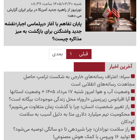
شنبه 1405/04/20 ساعت 08:36
نورنیوز از راهبرد جدید آمریکا در برابر ایران گزارش
می دهد؛
پایان تفاهم یا آغاز دیپلماسی اجبار؛نقشه
جدید واشنگتن برای بازگشت به میز
مذاکره چیست؟
قبلی
1
بعدی
آخرین اخبار
سپاه: اعتراف رسانه‌های خارجی به شکست ترامپ حاصل
مجاهدت رسانه‌های انقلابی است
وضعیت آب و هوا امروز شنبه 17 مرداد 1405 + وضعیت استانها
آیا اقیانوس زیرزمینی «اروپا» محل زندگی موجودات بیگانه است؟
راز تغییر شخصیت انسان؛ چرا با گذشت زمان متفاوت می‌شویم؟
محکومیت نیم میلیارد دلاری متا به دلیل آسیب به سلامت
کودکان
راز سلامت نوزادان؛ چرا شیردهی تا دو سالگی توصیه می‌شود؟
تولید 16 ویروس با کمک هوش مصنوعی!