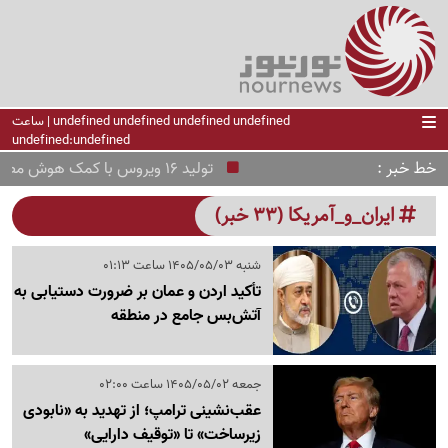
undefined undefined undefined undefined | ساعت
undefined:undefined
خط خبر
تولید 16 ویروس با کمک هوش مصنوعی!
ایران_و_آمریکا (33 خبر)
شنبه 1405/05/03 ساعت 01:13
تأکید اردن و عمان بر ضرورت دستیابی به
آتش‌بس جامع در منطقه
جمعه 1405/05/02 ساعت 02:00
عقب‌نشینی ترامپ؛ از تهدید به «نابودی
زیرساخت» تا «توقیف دارایی»