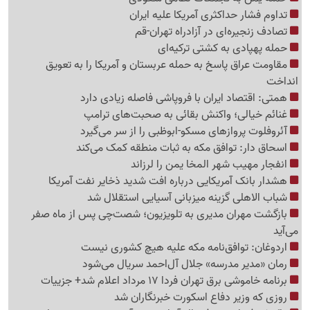
تداوم فشار حداکثری آمریکا علیه ایران
تصادف زنجیره‌ای در آزادراه تهران-قم
حمله پهپادی به کشتی ترکیه‌ای
مقاومت عراق پاسخ به حمله عربستان و آمریکا را به تعویق
انداخت
همتی: اقتصاد ایران با فروپاشی فاصله زیادی دارد
غنائم خیالی؛ واکنش بقائی به صحبت‌های ترامپ
آئروفلوت پروازهای مسکو-ابوظبی را از سر می‌گیرد
اسحاق دار: توافق مکه به ثبات منطقه کمک می‌کند
انفجار مهیب شهر المخا یمن را لرزاند
هشدار بانک آمریکایی درباره افت شدید ذخایر نفت آمریکا
شباب الاهلی گزینه میزبانی آسیایی استقلال شد
بازگشت مهران مدیری به تلویزیون؛ شصت‌چی پس از ماه صفر
می‌آید
اردوغان: توافق‌نامه مکه علیه هیچ کشوری نیست
رمان «مدیر مدرسه» جلال آل‌احمد سریال می‌شود
برنامه خاموشی برق تهران فردا 17 مرداد اعلام شد+ جزییات
روزی که وزیر دفاع اسکورت خبرنگاران شد