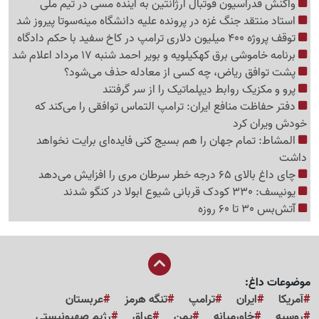
واکنش فدراسیون فوتبال آرژانتین به آینده مسی در تیم ملی
استاد منتقد جنگ غزه در پرونده علیه دانشگاه مینه‌سوتا پیروز شد
توقف پروژه 400 میلیون دلاری ترامپ در کاخ سفید با حکم دادگاه
برنامه خاموشی برق کهکیلویه و بویر احمد شنبه 17 مرداد اعلام شد
پشت توافق ریاض، چه کسی از معادله حذف می‌شود؟
پرو و مکزیک روابط دیپلماتیک را از سر گرفتند
دفتر حفاظت منافع ایران: ترامپ التماس توافقی را می‌کند که
خودش ویران کرد
المشاط: تمام جهان را هم بسیج کنی فایده‌ای برایت نخواهد
داشت
چای داغ بالای 65 درجه خطر سرطان مری را افزایش می‌دهد
یونیسف: 330 کودک قربانی شیوع ابولا در کنگو شدند
آتش‌بس 30 تا 60 روزه
موضوعات داغ:
آمریکا
ایران
ترامپ
تنگه هرمز
عربستان
روسیه
خاورمیانه
یمن
عراق
رژیم صهیونیستی