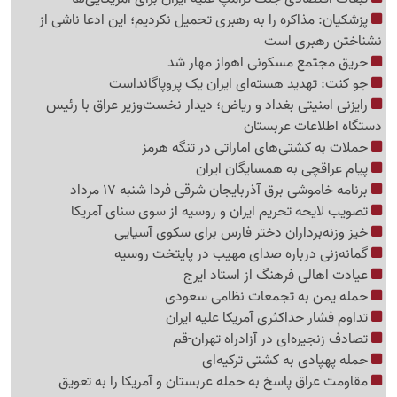
پزشکیان: مذاکره را به رهبری تحمیل نکردیم؛ این ادعا ناشی از
نشناختن رهبری است
حریق مجتمع مسکونی اهواز مهار شد
جو کنت: تهدید هسته‌ای ایران یک پروپاگانداست
رایزنی امنیتی بغداد و ریاض؛ دیدار نخست‌وزیر عراق با رئیس
دستگاه اطلاعات عربستان
حملات به کشتی‌های اماراتی در تنگه هرمز
پیام عراقچی به همسایگان ایران
برنامه خاموشی برق آذربایجان شرقی فردا شنبه 17 مرداد
تصویب لایحه تحریم ایران و روسیه از سوی سنای آمریکا
خیز وزنه‌برداران دختر فارس برای سکوی آسیایی
گمانه‌زنی درباره صدای مهیب در پایتخت روسیه
عیادت اهالی فرهنگ از استاد ایرج
حمله یمن به تجمعات نظامی سعودی
تداوم فشار حداکثری آمریکا علیه ایران
تصادف زنجیره‌ای در آزادراه تهران-قم
حمله پهپادی به کشتی ترکیه‌ای
مقاومت عراق پاسخ به حمله عربستان و آمریکا را به تعویق