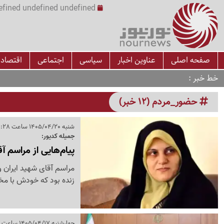
undefined undefined undefined undefined | س
صفحه اصلی
عناوین اخبار
سیاسی
اجتماعی
اقتصاد
خط خبر
حضور_مردم (12 خبر)
شنبه 1405/04/20 ساعت 11:28
جمیله کدیور:
پیام‌هایی از مراسم آ
مراسم آقای شهید ایران 
زنده بود که خودش با مخا
چهارشنبه 1405/04/17 ساعت 14:49