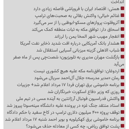
انداخت
همتی: اقتصاد ایران با فروپاشی فاصله زیادی دارد
غنائم خیالی؛ واکنش بقائی به صحبت‌های ترامپ
آئروفلوت پروازهای مسکو-ابوظبی را از سر می‌گیرد
اسحاق دار: توافق مکه به ثبات منطقه کمک می‌کند
انفجار مهیب شهر المخا یمن را لرزاند
هشدار بانک آمریکایی درباره افت شدید ذخایر نفت آمریکا
شباب الاهلی گزینه میزبانی آسیایی استقلال شد
بازگشت مهران مدیری به تلویزیون؛ شصت‌چی پس از ماه صفر
می‌آید
اردوغان: توافق‌نامه مکه علیه هیچ کشوری نیست
رمان «مدیر مدرسه» جلال آل‌احمد سریال می‌شود
برنامه خاموشی برق تهران فردا 17 مرداد اعلام شد+ جزییات
روزی که وزیر دفاع اسکورت خبرنگاران شد
واکنش فدراسیون فوتبال آرژانتین به آینده مسی در تیم ملی
استاد منتقد جنگ غزه در پرونده علیه دانشگاه مینه‌سوتا پیروز شد
توقف پروژه 400 میلیون دلاری ترامپ در کاخ سفید با حکم دادگاه
برنامه خاموشی برق کهکیلویه و بویر احمد شنبه 17 مرداد اعلام شد
پشت توافق ریاض، چه کسی از معادله حذف می‌شود؟