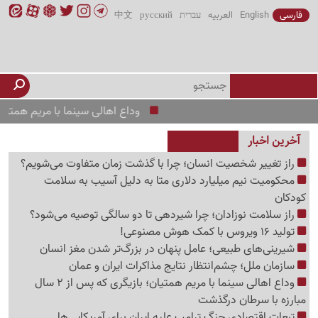
فارسی
English
العربیه
עברית
русский
中文
وداع اهالی سینما با مریم همتیان؛ بازیگری که پس از 2 سال
آخرین اخبار
راز تغییر شخصیت انسان؛ چرا با گذشت زمان متفاوت می‌شویم؟
محکومیت نیم میلیارد دلاری متا به دلیل آسیب به سلامت
کودکان
راز سلامت نوزادان؛ چرا شیردهی تا دو سالگی توصیه می‌شود؟
تولید 16 ویروس با کمک هوش مصنوعی!
شیرینی‌های طبیعی؛ عامل پنهان در بزرگ‌تر شدن مغز انسان
سازمان ملل؛ چشم‌انتظار نتایج مذاکرات ایران و عمان
وداع اهالی سینما با مریم همتیان؛ بازیگری که پس از 2 سال
مبارزه با سرطان درگذشت
تبعات اقتصادی جنگ ترامپ علیه ایران برای آمریکایی‌ها