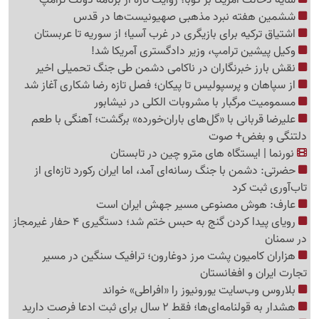
ششمین هفته نبرد مذهبی صهیونیست‌ها در قدس
اشتیاق ترکیه برای بازیگری در غرب آسیا؛ از سوریه تا عربستان
وکیل پیشین ترامپ، وزیر دادگستری آمریکا شد!
نقش بارز خبرنگاران در ناکامی دشمن طی جنگ تحمیلی اخیر
از سپاهان و پرسپولیس تا پیکان؛ فصل تازه رضا شکاری آغاز شد
مسمومیت مرگبار با مشروبات الکلی در نیشابور
علیرضا قربانی با «گل‌های باران‌خورده» برگشت؛ آهنگی با طعم
دلتنگی و بغض+ صوت
نورنما | ایستگاه های مترو چین در تابستان
حضرتی: دشمن با جنگ رسانه‌ای آمد، اما ایران رکورد تازه‌ای از
تاب‌آوری ثبت کرد
عارف: هوش مصنوعی مسیر جهش ایران است
رویای پیدا کردن گنج به حبس ختم شد؛ دستگیری 4 حفار غیرمجاز
در سمنان
هزاران کامیون پشت مرز دوغارون؛ ترافیک سنگین در مسیر
تجارت ایران و افغانستان
بلاروس وب‌سایت یورونیوز را «افراطی» خواند
هشدار به قولنامه‌ای‌ها؛ فقط 2 سال برای ثبت ادعا فرصت دارید