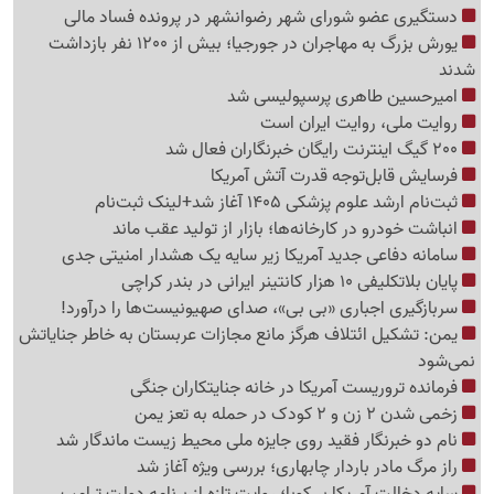
دستگیری عضو شورای شهر رضوانشهر در پرونده فساد مالی
یورش بزرگ به مهاجران در جورجیا؛ بیش از 1200 نفر بازداشت
شدند
امیرحسین طاهری پرسپولیسی شد
روایت ملی، روایت ایران است
200 گیگ اینترنت رایگان خبرنگاران فعال شد
فرسایش قابل‌توجه قدرت آتش آمریکا
ثبت‌نام ارشد علوم پزشکی 1405 آغاز شد+لینک ثبت‌نام
انباشت خودرو در کارخانه‌ها؛ بازار از تولید عقب ماند
سامانه دفاعی جدید آمریکا زیر سایه یک هشدار امنیتی جدی
پایان بلاتکلیفی 10 هزار کانتینر ایرانی در بندر کراچی
سربازگیری اجباری «بی بی»، صدای صهیونیست‌ها را درآورد!
یمن: تشکیل ائتلاف هرگز مانع مجازات عربستان به خاطر جنایاتش
نمی‌شود
فرمانده تروریست آمریکا در خانه جنایتکاران جنگی
زخمی شدن 2 زن و 2 کودک در حمله به تعز یمن
نام دو خبرنگار فقید روی جایزه ملی محیط زیست ماندگار شد
راز مرگ مادر باردار چابهاری؛ بررسی ویژه آغاز شد
سایه دخالت آمریکا بر کوبا؛ روایت تازه از برنامه دولت ترامپ