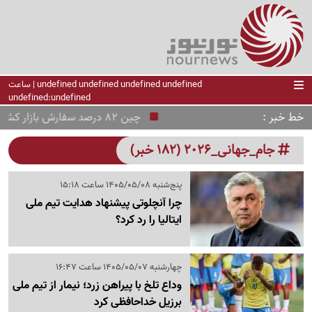
undefined undefined undefined undefined | ساعت
undefined:undefined
خط خبر
چین 82 درصد سفارش بازار کشتی‌سازی جهان را گرفت
جام_جهانی_۲۰۲۶ (182 خبر)
پنج‌شنبه 1405/05/08 ساعت 15:18
چرا آنچلوتی پیشنهاد هدایت تیم ملی
ایتالیا را رد کرد؟
چهارشنبه 1405/05/07 ساعت 16:47
وداع تلخ با پیراهن زرد؛ نیمار از تیم ملی
برزیل خداحافظی کرد