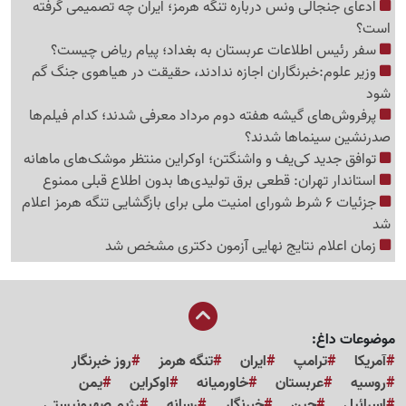
ادعای جنجالی ونس درباره تنگه هرمز؛ ایران چه تصمیمی گرفته
است؟
سفر رئیس اطلاعات عربستان به بغداد؛ پیام ریاض چیست؟
وزیر علوم:خبرنگاران اجازه ندادند، حقیقت در هیاهوی جنگ گم
شود
پرفروش‌های گیشه هفته دوم مرداد معرفی شدند؛ کدام فیلم‌ها
صدرنشین سینماها شدند؟
توافق جدید کی‌یف و واشنگتن؛ اوکراین منتظر موشک‌های ماهانه
استاندار تهران: قطعی برق تولیدی‌ها بدون اطلاع قبلی ممنوع
جزئیات 6 شرط شورای امنیت ملی برای بازگشایی تنگه هرمز اعلام
شد
زمان اعلام نتایج نهایی آزمون دکتری مشخص شد
موضوعات داغ:
آمریکا
ترامپ
ایران
تنگه هرمز
روز خبرنگار
روسیه
عربستان
خاورمیانه
اوکراین
یمن
اسرائیل
چین
خبرنگار
رسانه
رژیم صهیونیستی