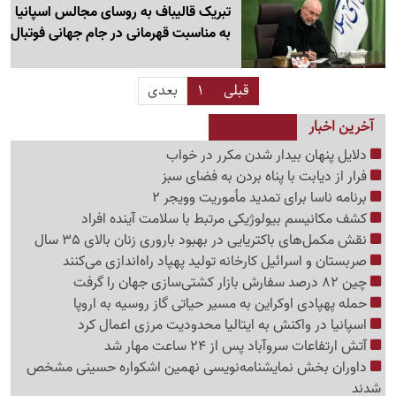
تبریک قالیباف به روسای مجالس اسپانیا
به مناسبت قهرمانی در جام جهانی فوتبال
قبلی
1
بعدی
آخرین اخبار
دلایل پنهان بیدار شدن مکرر در خواب
فرار از دیابت با پناه بردن به فضای سبز
برنامه ناسا برای تمدید مأموریت وویجر 2
کشف مکانیسم بیولوژیکی مرتبط با سلامت آینده افراد
نقش مکمل‌های باکتریایی در بهبود باروری زنان بالای 35 سال
صربستان و اسرائیل کارخانه تولید پهپاد راه‌اندازی می‌کنند
چین 82 درصد سفارش بازار کشتی‌سازی جهان را گرفت
حمله پهپادی اوکراین به مسیر حیاتی گاز روسیه به اروپا
اسپانیا در واکنش به ایتالیا محدودیت مرزی اعمال کرد
آتش ارتفاعات سروآباد پس از 24 ساعت مهار شد
داوران بخش نمایشنامه‌نویسی نهمین اشکواره حسینی مشخص
شدند