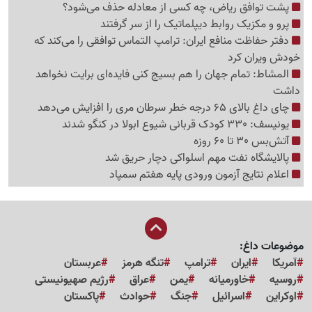
پشت توافق ریاض، چه کسی از معادله حذف می‌شود؟
پرو و مکزیک روابط دیپلماتیک را از سر گرفتند
دفتر حفاظت منافع ایران: ترامپ التماس توافقی را می‌کند که
خودش ویران کرد
المشاط: تمام جهان را هم بسیج کنی فایده‌ای برایت نخواهد
داشت
چای داغ بالای 65 درجه خطر سرطان مری را افزایش می‌دهد
یونیسف: 330 کودک قربانی شیوع ابولا در کنگو شدند
آتش‌بس 30 تا 60 روزه
پالایشگاه نفت مهم اسلواکی دچار حریق شد
اعلام نتایج آزمون ورودی پایه هفتم سمپاد
موضوعات داغ:
آمریکا
ایران
ترامپ
تنگه هرمز
عربستان
روسیه
خاورمیانه
یمن
عراق
رژیم صهیونیستی
اوکراین
اسرائیل
جنگ
حوادث
پاکستان