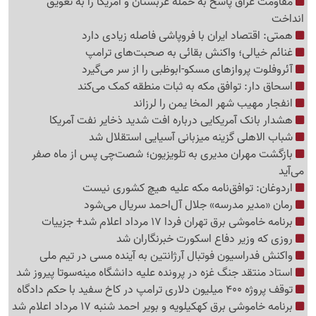
مقاومت عراق پاسخ به حمله عربستان و آمریکا را به تعویق
انداخت
همتی: اقتصاد ایران با فروپاشی فاصله زیادی دارد
غنائم خیالی؛ واکنش بقائی به صحبت‌های ترامپ
آئروفلوت پروازهای مسکو-ابوظبی را از سر می‌گیرد
اسحاق دار: توافق مکه به ثبات منطقه کمک می‌کند
انفجار مهیب شهر المخا یمن را لرزاند
هشدار بانک آمریکایی درباره افت شدید ذخایر نفت آمریکا
شباب الاهلی گزینه میزبانی آسیایی استقلال شد
بازگشت مهران مدیری به تلویزیون؛ شصت‌چی پس از ماه صفر
می‌آید
اردوغان: توافق‌نامه مکه علیه هیچ کشوری نیست
رمان «مدیر مدرسه» جلال آل‌احمد سریال می‌شود
برنامه خاموشی برق تهران فردا 17 مرداد اعلام شد+ جزییات
روزی که وزیر دفاع اسکورت خبرنگاران شد
واکنش فدراسیون فوتبال آرژانتین به آینده مسی در تیم ملی
استاد منتقد جنگ غزه در پرونده علیه دانشگاه مینه‌سوتا پیروز شد
توقف پروژه 400 میلیون دلاری ترامپ در کاخ سفید با حکم دادگاه
برنامه خاموشی برق کهکیلویه و بویر احمد شنبه 17 مرداد اعلام شد