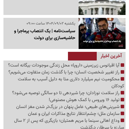
یکشنبه 1404/09/02 ساعت 09:00
سیاست‌نامه | یک انتصاب پرماجرا و
حاشیه‌سازی برای دولت
آخرین اخبار
آیا اقیانوس زیرزمینی «اروپا» محل زندگی موجودات بیگانه است؟
راز تغییر شخصیت انسان؛ چرا با گذشت زمان متفاوت می‌شویم؟
محکومیت نیم میلیارد دلاری متا به دلیل آسیب به سلامت
کودکان
راز سلامت نوزادان؛ چرا شیردهی تا دو سالگی توصیه می‌شود؟
تولید 16 ویروس با کمک هوش مصنوعی!
شیرینی‌های طبیعی؛ عامل پنهان در بزرگ‌تر شدن مغز انسان
سازمان ملل؛ چشم‌انتظار نتایج مذاکرات ایران و عمان
وداع اهالی سینما با مریم همتیان؛ بازیگری که پس از 2 سال
مبارزه با سرطان درگذشت