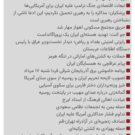
تبعات اقتصادی جنگ ترامپ علیه ایران برای آمریکایی‌ها
پزشکیان: مذاکره را به رهبری تحمیل نکردیم؛ این ادعا ناشی از
نشناختن رهبری است
حریق مجتمع مسکونی اهواز مهار شد
جو کنت: تهدید هسته‌ای ایران یک پروپاگانداست
رایزنی امنیتی بغداد و ریاض؛ دیدار نخست‌وزیر عراق با رئیس
دستگاه اطلاعات عربستان
حملات به کشتی‌های اماراتی در تنگه هرمز
پیام عراقچی به همسایگان ایران
برنامه خاموشی برق آذربایجان شرقی فردا شنبه 17 مرداد
تصویب لایحه تحریم ایران و روسیه از سوی سنای آمریکا
خیز وزنه‌برداران دختر فارس برای سکوی آسیایی
گمانه‌زنی درباره صدای مهیب در پایتخت روسیه
عیادت اهالی فرهنگ از استاد ایرج
حمله یمن به تجمعات نظامی سعودی
تداوم فشار حداکثری آمریکا علیه ایران
تصادف زنجیره‌ای در آزادراه تهران-قم
حمله پهپادی به کشتی ترکیه‌ای