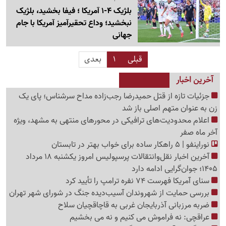
بلژیک 4-1 آمریکا ؛ فیفا بخشید، بلژیک
نبخشید؛ وداع تحقیرآمیز آمریکا با جام
جهانی
قبلی
1
بعدی
آخرین اخبار
جزئیات تازه از قتل حمیدرضا رجب‌زاده مداح سرشناس؛ پای یک
زن به عنوان متهم اصلی باز شد
اعلام محدودیت‌های ترافیکی در محورهای منتهی به مشهد، ویژه
آخر ماه صفر
نوراینفو | 5 راهکار ساده برای خواب بهتر در تابستان
آخرین اخبار نقل‌وانتقالات پرسپولیس امروز یکشنبه 18 مرداد
1405؛ جوان‌گرایی ادامه دارد
سنای آمریکا فهرست 74 نفره ترامپ را تأیید کرد
بررسی حمایت از شهروندان آسیب‌دیده جنگ در شورای شهر تهران
ضربه مرزبانی آذربایجان غربی به قاچاقچیان سلاح
عراقچی: نه فراموش می کنیم و نه می بخشیم