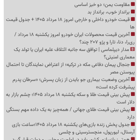
مقاومت یمن؛ دو خیز اساسی
برانداز خوب، برانداز بد
قیمت خودرو داخلی و خارجی امروز 18 مرداد 1405 + جدول قیمت
ها
آخرین قیمت محصولات ایران خودرو امروز یکشنبه 18 مرداد /
ری‌را، دنا، تارا و پژو 207 چند؟
مدار دیپلماسی | توافق سه جانبه ائتلاف علیه ایران یا تولد یک
معماری امنیتی؟
جنجال پیمان دفاعی مکه در ترکیه؛ از اعتراض نمایندگان تا احتمال
پیوستن مصر
آخرین وضعیت بیماری جو بایدن از زبان پسرش؛ «سرطان پدرم
پیشرفت کرده است»
پیش بینی قیمت طلا و سکه یکشنبه 18 مرداد 1405؛ چشم بازار به
دلار است
پیش بینی قیمت طلای جهانی / همه‌چیز به یک داده مهم بستگی
دارد
جدول پخش زنده بازی‌های یکشنبه 18 مرداد 1405؛ساعت بازی
آرسنال، لیورپول، منچسترسیتی و چلسی
همتی: بازسازی کشور باید در اولویت مجلس و دولت قرار گیرد