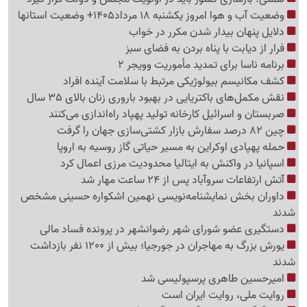
وضعیت آب و هوا امروز یکشنبه 18 مرداد1405+ وضعیت استانها
دلایل پنهان بیدار شدن مکرر در خواب
فرار از دیابت با پناه بردن به فضای سبز
برنامه ناسا برای تمدید مأموریت وویجر 2
کشف مکانیسم بیولوژیکی مرتبط با سلامت آینده افراد
نقش مکمل‌های باکتریایی در بهبود باروری زنان بالای 35 سال
صربستان و اسرائیل کارخانه تولید پهپاد راه‌اندازی می‌کنند
چین 82 درصد سفارش بازار کشتی‌سازی جهان را گرفت
حمله پهپادی اوکراین به مسیر حیاتی گاز روسیه به اروپا
اسپانیا در واکنش به ایتالیا محدودیت مرزی اعمال کرد
آتش ارتفاعات سروآباد پس از 24 ساعت مهار شد
داوران بخش نمایشنامه‌نویسی نهمین اشکواره حسینی مشخص
شدند
دستگیری عضو شورای شهر رضوانشهر در پرونده فساد مالی
یورش بزرگ به مهاجران در جورجیا؛ بیش از 1200 نفر بازداشت
شدند
امیرحسین طاهری پرسپولیسی شد
روایت ملی، روایت ایران است