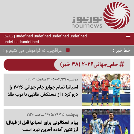
undefined undefined undefined undefined | ساعت
undefined:undefined
خط خبر
عراقچی: نه فراموش می کنیم و نه م
جام_جهانی2026 (38 خبر)
دوشنبه 1405/04/29 ساعت 03:04
اسپانیا تمام جوایز جام جهانی 2026 را
درو کرد ؛ از دستکش طلایی تا توپ طلا
پنج‌شنبه 1405/04/25 ساعت 12:20
پیام اسکالونی برای اسپانیا قبل از فینال؛
آرژانتین آماده آخرین نبرد است