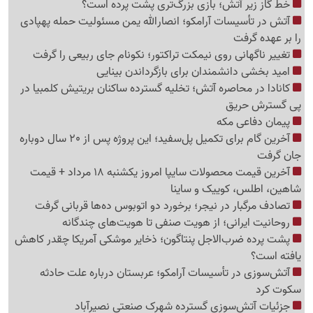
خط گاز زیر آتش؛ بازی بزرگ‌تری پشت پرده است؟
آتش در تأسیسات آرامکو؛ انصارالله یمن مسئولیت حمله پهپادی
را بر عهده گرفت
تغییر ناگهانی روی نیمکت تراکتور؛ نکونام جای ربیعی را گرفت
امید بخشی دانشمندان برای بازگرداندن بینایی
کانادا در محاصره آتش؛ تخلیه گسترده ساکنان بریتیش کلمبیا در
پی گسترش حریق
پیمان دفاعی مکه
آخرین گام برای تکمیل پل‌سفید؛ این پروژه پس از 20 سال دوباره
جان گرفت
آخرین قیمت محصولات سایپا امروز یکشنبه 18 مرداد + قیمت
شاهین، اطلس، کوییک و ساینا
تصادف مرگبار در نیجر؛ برخورد دو اتوبوس ده‌ها قربانی گرفت
روحانیت ایرانی؛ از هویت صنفی تا هویت‌های چندگانه
پشت پرده ضرب‌الاجل پنتاگون؛ ذخایر موشکی آمریکا چقدر کاهش
یافته است؟
آتش‌سوزی در تأسیسات آرامکو؛ عربستان درباره علت حادثه
سکوت کرد
جزئیات آتش‌سوزی گسترده شهرک صنعتی نصیرآباد