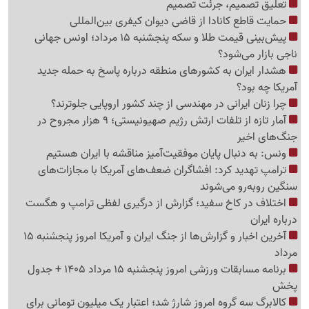
تعلیق تصمیم، جرئت تصمیم
حمایت قاطع کانادا از قاضی دیوان کیفری بین‌المللی
پیش‌بینی قیمت طلا و سکه پنجشنبه 15 مرداد؛ اونس جهانی
ناجی بازار می‌شود؟
هشدار ایران به کشورهای منطقه درباره پاسخ به حمله جدید
آمریکا چه بود؟
چرا زنان ایرانی در مهندسی از چند کشور اروپایی جلوترند؟
آمار تازه از تلفات ارتش رژیم صهیونیستی؛ 9 هزار مجروح در
جنگ‌های اخیر
ونس: به دنبال پایان موفقیت‌آمیز مناقشه با ایران هستیم
ترامپ تهدید کرد: افشاگران ضعف‌های آمریکا با مجازات‌های
سنگین روبه‌رو می‌شوند
اختلاف در کاخ سفید؛ گزارش از درگیری لفظی ترامپ و هگست
درباره ایران
آخرین اخبار و گزارش‌ها از جنگ ایران و آمریکا امروز پنجشنبه 15
مرداد
برنامه مسابقات ورزشی امروز پنجشنبه 15 مرداد 1405 + جدول
پخش
کالابرگ سه گروه امروز شارژ شد؛ اعتبار یک میلیون تومانی برای