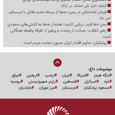
کشف انبار نان خشک در اراک
فرمان آماده‌باش در یمن؛ صنعا از مرحله جدید تقابل با عربستان
خبر داد
یمن خط قرمز دریایی کشید؛ هشدار صنعا به کشتی‌های سعودی
رهبر انقلاب: صیانت از وحدت و پرهیز از تفرقه وظیفه همگانی
است
پزشکیان: تداوم اقتدار ایران مدیون نجابت مردم است
موضوعات داغ:
تنگه هرمز
آمریکا
ایران
ترامپ
اربعین
عراق
غزه
اسرائیل
فلسطین
رژیم صهیونیستی
روسیه
مسعود پزشکیان
عربستان
مرز مهران
مازندران