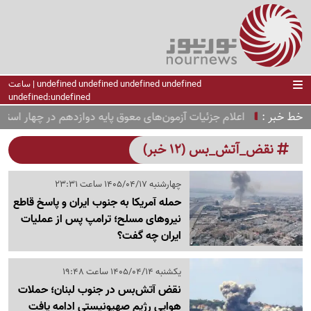
undefined undefined undefined undefined | ساعت
undefined:undefined
خط خبر
اعلام جزئیات آزمون‌های معوق پایه دوازدهم در چهار استان ج
نقض_آتش_بس (12 خبر)
چهارشنبه 1405/04/17 ساعت 23:31
حمله آمریکا به جنوب ایران و پاسخ قاطع
نیروهای مسلح؛ ترامپ پس از عملیات
ایران چه گفت؟
یکشنبه 1405/04/14 ساعت 19:48
نقض آتش‌بس در جنوب لبنان؛ حملات
هوایی رژیم صهیونیستی ادامه یافت