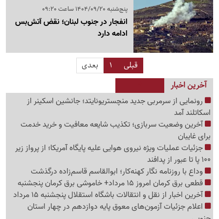
پنج‌شنبه 1404/09/20 ساعت 09:20
انفجار در جنوب لبنان؛ نقض آتش‌بس
ادامه دارد
قبلی
1
بعدی
آخرین اخبار
رونمایی از سرمربی جدید منچستریونایتد؛ جانشین اسکینر از
اسکاتلند آمد
آخرین وضعیت سربازی؛ تکذیب شایعه معافیت و خرید خدمت
برای غایبان
جزئیات عملیات ویژه نیروی هوایی علیه پایگاه آمریکا؛ از پرواز زیر
100 پا تا عبور از پدافند
وداع با روزنامه نگار کهنه‌کار؛ ابوالقاسم قاسم‌زاده درگذشت
قطعی برق کرمان امروز 15 مرداد+ خاموشی برق کرمان پنجشنبه
آخرین اخبار از نقل و انتقالات باشگاه استقلال پنجشنبه 15 مرداد
اعلام جزئیات آزمون‌های معوق پایه دوازدهم در چهار استان
جنوبی