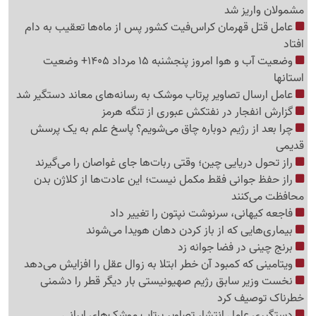
مشمولان واریز شد
عامل قتل قهرمان کراس‌فیت کشور پس از ماه‌ها تعقیب به دام
افتاد
وضعیت آب و هوا امروز پنجشنبه 15 مرداد 1405+ وضعیت
استانها
عامل ارسال تصاویر پرتاب موشک به رسانه‌های معاند دستگیر شد
گزارش انفجار در نفتکش عبوری از تنگه هرمز
چرا بعد از رژیم دوباره چاق می‌شویم؟ پاسخ علم به یک پرسش
قدیمی
راز تحول دریایی چین؛ وقتی ربات‌ها جای غواصان را می‌گیرند
راز حفظ جوانی فقط مکمل نیست؛ این عادت‌ها از کلاژن بدن
محافظت می‌کنند
فاجعه کیهانی، سرنوشت نپتون را تغییر داد
بیماری‌هایی که از باز کردن دهان هویدا می‌شوند
برنج چینی در فضا جوانه زد
ویتامینی که کمبود آن خطر ابتلا به زوال عقل را افزایش می‌دهد
نخست وزیر سابق رژیم صهیونیستی بار دیگر قطر را دشمنی
خطرناک توصیف کرد
دستگیری عامل انتشار تصاویر پرتاب موشک‌های ایرانی