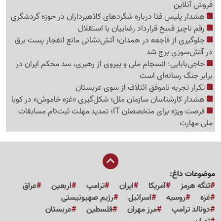
فروش آنلاین
هشدار پلیس فتا درباره شگردهای کلاهبرداران در حوزه گردشگری
رقم ناچیز فسخ قرارداد رضاییان با استقلال
جلوگیری از فاجعه در همدان؛ آتش‌نشانی مانع انفجار پست برق
در آتش‌سوزی برج شد
حاجی‌بابایی: انسجام ملی و پیروی از رهبری، سد محکم ایران در
برابر جنگ رسانه‌ای است
تکرار تجربه ناموفق ائتلاف از سوی عربستان
هشدار کارشناسان سازمان ملل؛ شکل‌گیری «غزه‌ خاموش» در کوبا
فرصت ویژه برای متخصصان IT؛ تمدید مهلت ثبت‌نام مسابقات
ملی مهارت
موضوعات داغ:
تنگه هرمز
آمریکا
ایران
ترامپ
اربعین
عراق
غزه
روسیه
اسرائیل
رژیم صهیونیستی
دونالد ترامپ
مرز مهران
فلسطین
عربستان