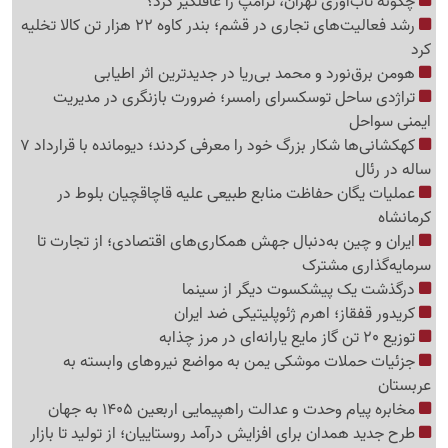
چگونه تاب‌آوری تهران، ترامپ را غافلگیر کرد؟
رشد فعالیت‌های تجاری در قشم؛ بندر کاوه 22 هزار تن کالا تخلیه
کرد
هومن برق‌نورد و محمد بی‌ریا در جدیدترین اثر اطیابی
تراژدی ساحل توسکسرای رامسر؛ ضرورت بازنگری در مدیریت
ایمنی سواحل
کهکشانی‌ها شکار بزرگ خود را معرفی کردند؛ دیومانده با قرارداد 7
ساله در رئال
عملیات یگان حفاظت منابع طبیعی علیه قاچاقچیان بلوط در
کرمانشاه
ایران و چین به‌دنبال جهش همکاری‌های اقتصادی؛ از تجارت تا
سرمایه‌گذاری مشترک
درگذشت یک پیشکسوت دیگر از سینما
کریدور قفقاز؛ اهرم ژئوپلیتیکی ضد ایران
توزیع 20 تن گاز مایع یارانه‌ای در مرز چذابه
جزئیات حملات موشکی یمن به مواضع نیروهای وابسته به
عربستان
مخابره پیام وحدت و عدالت راهپیمایی اربعین 1405 به جهان
طرح جدید همدان برای افزایش درآمد روستاییان؛ از تولید تا بازار