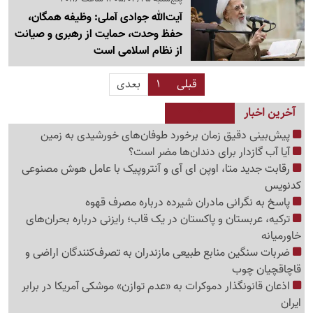
آیت‌الله جوادی آملی: وظیفه همگان،
حفظ وحدت، حمایت از رهبری و صیانت
از نظام اسلامی است
قبلی
1
بعدی
آخرین اخبار
پیش‌بینی دقیق زمان برخورد طوفان‌های خورشیدی به زمین
آیا آب گازدار برای دندان‌ها مضر است؟
رقابت جدید متا، اوپن ای آی و آنتروپیک با عامل هوش مصنوعی
کدنویس
پاسخ به نگرانی مادران شیرده درباره مصرف قهوه
ترکیه، عربستان و پاکستان در یک قاب؛ رایزنی درباره بحران‌های
خاورمیانه
ضربات سنگین منابع طبیعی مازندران به تصرف‌کنندگان اراضی و
قاچاقچیان چوب
اذعان قانونگذار دموکرات به «عدم توازن» موشکی آمریکا در برابر
ایران