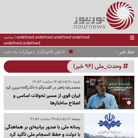
undefined undefined undefined undefined | ساعت
undefined:undefined
خط خبر
اذعان قانونگذار دموکرات به «عدم توازن
وحدت_ملی (96 خبر)
شنبه 1405/05/10 ساعت 12:52
محمدرضا باهنر در گفت‌وگو با «گذرگاه» تبیین کرد
ایران قوی از مسیر تحولات اساسی و
اصلاح ساختارها
جمعه 1405/05/02 ساعت 21:59
رسانه ملی با صدور بیانیه‌ای بر هماهنگی
با دولت و حفظ انسجام ملی تأکید کرد