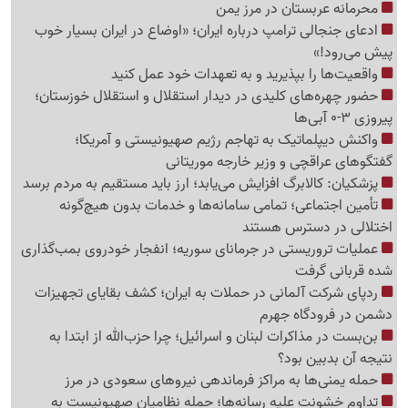
محرمانه عربستان در مرز یمن
ادعای جنجالی ترامپ درباره ایران؛ «اوضاع در ایران بسیار خوب
پیش می‌رود!»
واقعیت‌ها را بپذیرید و به تعهدات خود عمل کنید
حضور چهره‌های کلیدی در دیدار استقلال و استقلال خوزستان؛
پیروزی 3-0 آبی‌ها
واکنش دیپلماتیک به تهاجم رژیم صهیونیستی و آمریکا؛
گفتگوهای عراقچی و وزیر خارجه موریتانی
پزشکیان: کالابرگ افزایش می‌یابد؛ ارز باید مستقیم به مردم برسد
تأمین اجتماعی؛ تمامی سامانه‌ها و خدمات بدون هیچ‌گونه
اختلالی در دسترس هستند
عملیات تروریستی در جرمانای سوریه؛ انفجار خودروی بمب‌گذاری
شده قربانی گرفت
ردپای شرکت آلمانی در حملات به ایران؛ کشف بقایای تجهیزات
دشمن در فرودگاه جهرم
بن‌بست در مذاکرات لبنان و اسرائیل؛ چرا حزب‌الله از ابتدا به
نتیجه آن بدبین بود؟
حمله یمنی‌ها به مراکز فرماندهی نیروهای سعودی در مرز
تداوم خشونت علیه رسانه‌ها؛ حمله نظامیان صهیونیست به