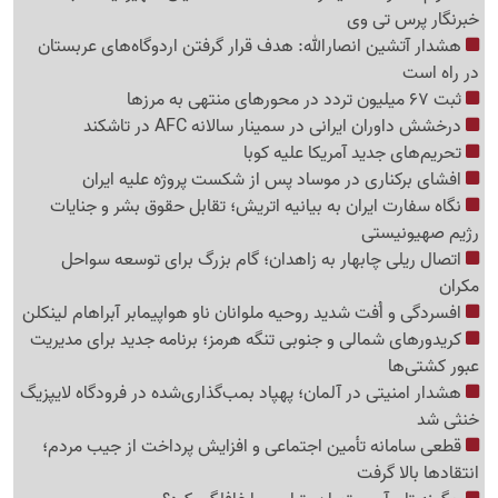
خبرنگار پرس تی وی
هشدار آتشین انصارالله: هدف قرار گرفتن اردوگاه‌های عربستان
در راه است
ثبت 67 میلیون تردد در محورهای منتهی به مرزها
درخشش داوران ایرانی در سمینار سالانه AFC در تاشکند
تحریم‌های جدید آمریکا علیه کوبا
افشای برکناری در موساد پس از شکست پروژه علیه ایران
نگاه سفارت ایران به بیانیه اتریش؛ تقابل حقوق بشر و جنایات
رژیم صهیونیستی
اتصال ریلی چابهار به زاهدان؛ گام بزرگ برای توسعه سواحل
مکران
افسردگی و اُفت شدید روحیه ملوانان ناو هواپیمابر آبراهام لینکلن
کریدورهای شمالی و جنوبی تنگه هرمز؛ برنامه جدید برای مدیریت
عبور کشتی‌ها
هشدار امنیتی در آلمان؛ پهپاد بمب‌گذاری‌شده در فرودگاه لایپزیگ
خنثی شد
قطعی سامانه تأمین اجتماعی و افزایش پرداخت از جیب مردم؛
انتقادها بالا گرفت