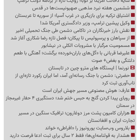
سایه دخالت آمریکا بر کوبا؛ روایت تازه از برنامه دولت ترامپ
ششمین هفته نبرد مذهبی صهیونیست‌ها در قدس
اشتیاق ترکیه برای بازیگری در غرب آسیا؛ از سوریه تا عربستان
وکیل پیشین ترامپ، وزیر دادگستری آمریکا شد!
نقش بارز خبرنگاران در ناکامی دشمن طی جنگ تحمیلی اخیر
از سپاهان و پرسپولیس تا پیکان؛ فصل تازه رضا شکاری آغاز شد
مسمومیت مرگبار با مشروبات الکلی در نیشابور
علیرضا قربانی با «گل‌های باران‌خورده» برگشت؛ آهنگی با طعم
دلتنگی و بغض+ صوت
نورنما | ایستگاه های مترو چین در تابستان
حضرتی: دشمن با جنگ رسانه‌ای آمد، اما ایران رکورد تازه‌ای از
تاب‌آوری ثبت کرد
عارف: هوش مصنوعی مسیر جهش ایران است
رویای پیدا کردن گنج به حبس ختم شد؛ دستگیری 4 حفار غیرمجاز
در سمنان
هزاران کامیون پشت مرز دوغارون؛ ترافیک سنگین در مسیر
تجارت ایران و افغانستان
بلاروس وب‌سایت یورونیوز را «افراطی» خواند
هشدار به قولنامه‌ای‌ها؛ فقط 2 سال برای ثبت ادعا فرصت دارید