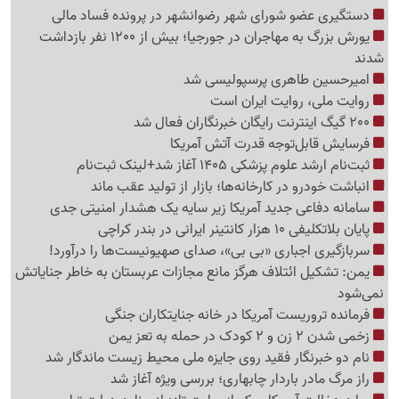
دستگیری عضو شورای شهر رضوانشهر در پرونده فساد مالی
یورش بزرگ به مهاجران در جورجیا؛ بیش از 1200 نفر بازداشت
شدند
امیرحسین طاهری پرسپولیسی شد
روایت ملی، روایت ایران است
200 گیگ اینترنت رایگان خبرنگاران فعال شد
فرسایش قابل‌توجه قدرت آتش آمریکا
ثبت‌نام ارشد علوم پزشکی 1405 آغاز شد+لینک ثبت‌نام
انباشت خودرو در کارخانه‌ها؛ بازار از تولید عقب ماند
سامانه دفاعی جدید آمریکا زیر سایه یک هشدار امنیتی جدی
پایان بلاتکلیفی 10 هزار کانتینر ایرانی در بندر کراچی
سربازگیری اجباری «بی بی»، صدای صهیونیست‌ها را درآورد!
یمن: تشکیل ائتلاف هرگز مانع مجازات عربستان به خاطر جنایاتش
نمی‌شود
فرمانده تروریست آمریکا در خانه جنایتکاران جنگی
زخمی شدن 2 زن و 2 کودک در حمله به تعز یمن
نام دو خبرنگار فقید روی جایزه ملی محیط زیست ماندگار شد
راز مرگ مادر باردار چابهاری؛ بررسی ویژه آغاز شد