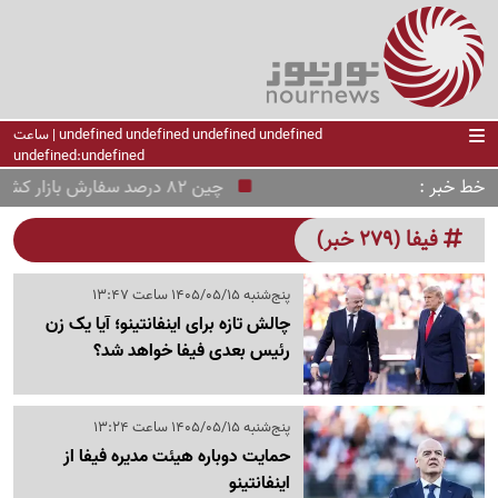
undefined undefined undefined undefined | ساعت
undefined:undefined
خط خبر
چین 82 درصد سفارش بازار کشتی‌سازی جهان را گرفت
فیفا (279 خبر)
پنج‌شنبه 1405/05/15 ساعت 13:47
چالش تازه برای اینفانتینو؛ آیا یک زن
رئیس بعدی فیفا خواهد شد؟
پنج‌شنبه 1405/05/15 ساعت 13:24
حمایت دوباره هیئت مدیره فیفا از
اینفانتینو