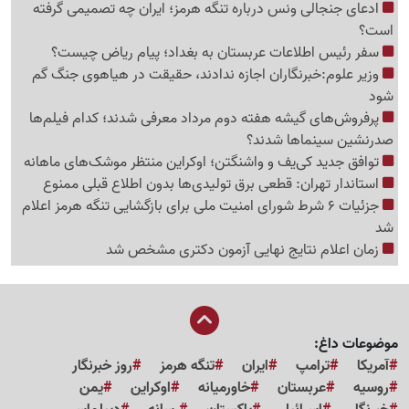
ادعای جنجالی ونس درباره تنگه هرمز؛ ایران چه تصمیمی گرفته
است؟
سفر رئیس اطلاعات عربستان به بغداد؛ پیام ریاض چیست؟
وزیر علوم:خبرنگاران اجازه ندادند، حقیقت در هیاهوی جنگ گم
شود
پرفروش‌های گیشه هفته دوم مرداد معرفی شدند؛ کدام فیلم‌ها
صدرنشین سینماها شدند؟
توافق جدید کی‌یف و واشنگتن؛ اوکراین منتظر موشک‌های ماهانه
استاندار تهران: قطعی برق تولیدی‌ها بدون اطلاع قبلی ممنوع
جزئیات 6 شرط شورای امنیت ملی برای بازگشایی تنگه هرمز اعلام
شد
زمان اعلام نتایج نهایی آزمون دکتری مشخص شد
موضوعات داغ:
آمریکا
ترامپ
ایران
تنگه هرمز
روز خبرنگار
روسیه
عربستان
خاورمیانه
اوکراین
یمن