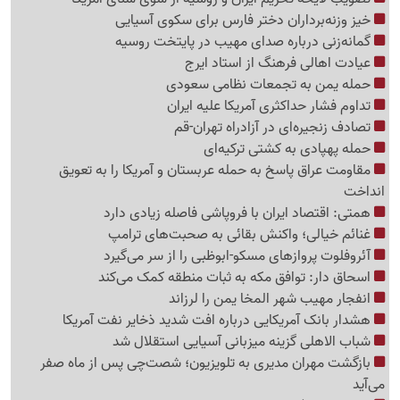
خیز وزنه‌برداران دختر فارس برای سکوی آسیایی
گمانه‌زنی درباره صدای مهیب در پایتخت روسیه
عیادت اهالی فرهنگ از استاد ایرج
حمله یمن به تجمعات نظامی سعودی
تداوم فشار حداکثری آمریکا علیه ایران
تصادف زنجیره‌ای در آزادراه تهران-قم
حمله پهپادی به کشتی ترکیه‌ای
مقاومت عراق پاسخ به حمله عربستان و آمریکا را به تعویق
انداخت
همتی: اقتصاد ایران با فروپاشی فاصله زیادی دارد
غنائم خیالی؛ واکنش بقائی به صحبت‌های ترامپ
آئروفلوت پروازهای مسکو-ابوظبی را از سر می‌گیرد
اسحاق دار: توافق مکه به ثبات منطقه کمک می‌کند
انفجار مهیب شهر المخا یمن را لرزاند
هشدار بانک آمریکایی درباره افت شدید ذخایر نفت آمریکا
شباب الاهلی گزینه میزبانی آسیایی استقلال شد
بازگشت مهران مدیری به تلویزیون؛ شصت‌چی پس از ماه صفر
می‌آید