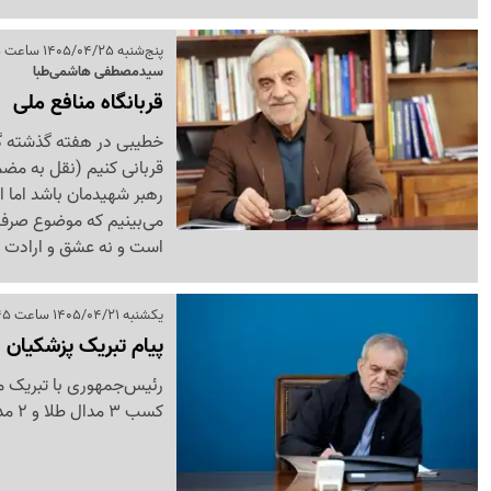
پنج‌شنبه 1405/04/25 ساعت 11:55
سیدمصطفی هاشمی‌طبا
قربانگاه منافع ملی
خطیبی در هفته گذشته گف
قربانی کنیم (نقل به مضم
رهبر شهیدمان باشد اما ا
می‌بینیم که موضوع صرفا
است و نه عشق و ارادت
یکشنبه 1405/04/21 ساعت 14:45
پیام تبریک پزشکیان ب
رئیس‌جمهوری با تبریک مو
کسب 3 مدال طلا و 2 مدال نقره را نشانه توان علمی جوانان کشور دانست.