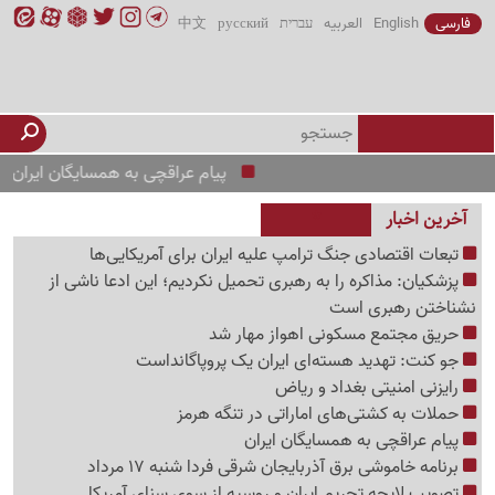
فارسی
English
العربیه
עברית
русский
中文
پیام عراقچی به همسایگان ایران
حملا
آخرین اخبار
تبعات اقتصادی جنگ ترامپ علیه ایران برای آمریکایی‌ها
پزشکیان: مذاکره را به رهبری تحمیل نکردیم؛ این ادعا ناشی از
نشناختن رهبری است
حریق مجتمع مسکونی اهواز مهار شد
جو کنت: تهدید هسته‌ای ایران یک پروپاگانداست
رایزنی امنیتی بغداد و ریاض
حملات به کشتی‌های اماراتی در تنگه هرمز
پیام عراقچی به همسایگان ایران
برنامه خاموشی برق آذربایجان شرقی فردا شنبه 17 مرداد
تصویب لایحه تحریم ایران و روسیه از سوی سنای آمریکا