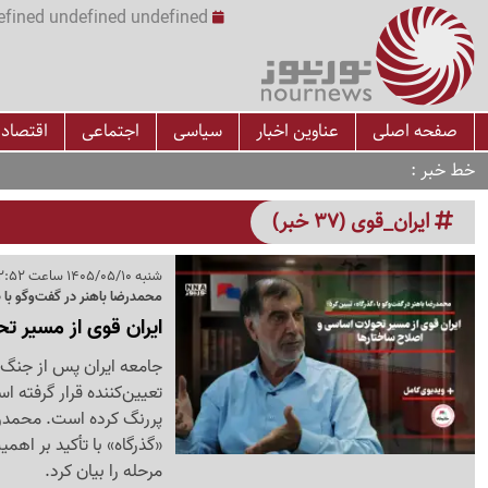
undefined undefined undefined undefined | س
صفحه اصلی
عناوین اخبار
سیاسی
اجتماعی
اقتصاد
خط خبر
ایران_قوی (37 خبر)
شنبه 1405/05/10 ساعت 12:52
محمدرضا باهنر در گفت‌وگو با «
ایران قوی از مسیر ت
جامعه ایران پس از جنگ 
تعیین‌کننده قرار گرفته 
پررنگ کرده است. محمد
«گذرگاه» با تأکید بر اهم
مرحله را بیان کرد.