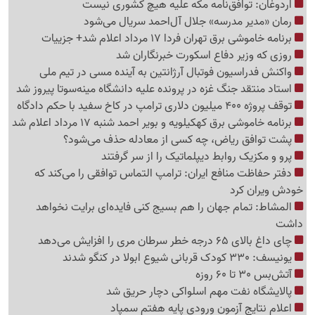
اردوغان: توافق‌نامه مکه علیه هیچ کشوری نیست
رمان «مدیر مدرسه» جلال آل‌احمد سریال می‌شود
برنامه خاموشی برق تهران فردا 17 مرداد اعلام شد+ جزییات
روزی که وزیر دفاع اسکورت خبرنگاران شد
واکنش فدراسیون فوتبال آرژانتین به آینده مسی در تیم ملی
استاد منتقد جنگ غزه در پرونده علیه دانشگاه مینه‌سوتا پیروز شد
توقف پروژه 400 میلیون دلاری ترامپ در کاخ سفید با حکم دادگاه
برنامه خاموشی برق کهکیلویه و بویر احمد شنبه 17 مرداد اعلام شد
پشت توافق ریاض، چه کسی از معادله حذف می‌شود؟
پرو و مکزیک روابط دیپلماتیک را از سر گرفتند
دفتر حفاظت منافع ایران: ترامپ التماس توافقی را می‌کند که
خودش ویران کرد
المشاط: تمام جهان را هم بسیج کنی فایده‌ای برایت نخواهد
داشت
چای داغ بالای 65 درجه خطر سرطان مری را افزایش می‌دهد
یونیسف: 330 کودک قربانی شیوع ابولا در کنگو شدند
آتش‌بس 30 تا 60 روزه
پالایشگاه نفت مهم اسلواکی دچار حریق شد
اعلام نتایج آزمون ورودی پایه هفتم سمپاد