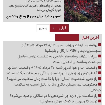
جمعه 1405/04/19 ساعت 11:09
نورنیوز از پیامدهای راهبردی آیین تشییع رهبر
شهید گزارش می‌دهد
تصویر جدید ایران پس از وداع و تشییع
قبلی
1
بعدی
آخرین اخبار
برنامه مسابقات ورزشی امروز شنبه 17 مرداد 1405 /از
منچستریونایتد و PSG تا رئال و بارسلونا
سپاه: اعتراف رسانه‌های خارجی به شکست ترامپ حاصل
مجاهدت رسانه‌های انقلابی است
وضعیت آب و هوا امروز شنبه 17 مرداد 1405 + وضعیت استانها
آیا اقیانوس زیرزمینی «اروپا» محل زندگی موجودات بیگانه است؟
راز تغییر شخصیت انسان؛ چرا با گذشت زمان متفاوت می‌شویم؟
محکومیت نیم میلیارد دلاری متا به دلیل آسیب به سلامت
کودکان
راز سلامت نوزادان؛ چرا شیردهی تا دو سالگی توصیه می‌شود؟
تولید 16 ویروس با کمک هوش مصنوعی!