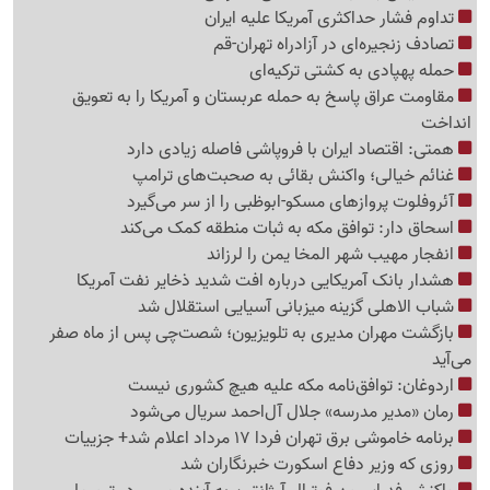
تداوم فشار حداکثری آمریکا علیه ایران
تصادف زنجیره‌ای در آزادراه تهران-قم
حمله پهپادی به کشتی ترکیه‌ای
مقاومت عراق پاسخ به حمله عربستان و آمریکا را به تعویق
انداخت
همتی: اقتصاد ایران با فروپاشی فاصله زیادی دارد
غنائم خیالی؛ واکنش بقائی به صحبت‌های ترامپ
آئروفلوت پروازهای مسکو-ابوظبی را از سر می‌گیرد
اسحاق دار: توافق مکه به ثبات منطقه کمک می‌کند
انفجار مهیب شهر المخا یمن را لرزاند
هشدار بانک آمریکایی درباره افت شدید ذخایر نفت آمریکا
شباب الاهلی گزینه میزبانی آسیایی استقلال شد
بازگشت مهران مدیری به تلویزیون؛ شصت‌چی پس از ماه صفر
می‌آید
اردوغان: توافق‌نامه مکه علیه هیچ کشوری نیست
رمان «مدیر مدرسه» جلال آل‌احمد سریال می‌شود
برنامه خاموشی برق تهران فردا 17 مرداد اعلام شد+ جزییات
روزی که وزیر دفاع اسکورت خبرنگاران شد