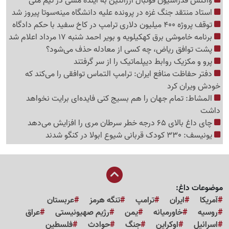
واکنش فدراسیون فوتبال آرژانتین به آینده مسی در تیم ملی
استاد منتقد جنگ غزه در پرونده علیه دانشگاه مینه‌سوتا پیروز شد
توقف پروژه 400 میلیون دلاری ترامپ در کاخ سفید با حکم دادگاه
برنامه خاموشی برق کهکیلویه و بویر احمد شنبه 17 مرداد اعلام شد
پشت توافق ریاض، چه کسی از معادله حذف می‌شود؟
پرو و مکزیک روابط دیپلماتیک را از سر گرفتند
دفتر حفاظت منافع ایران: ترامپ التماس توافقی را می‌کند که
خودش ویران کرد
المشاط: تمام جهان را هم بسیج کنی فایده‌ای برایت نخواهد
داشت
چای داغ بالای 65 درجه خطر سرطان مری را افزایش می‌دهد
یونیسف: 330 کودک قربانی شیوع ابولا در کنگو شدند
موضوعات داغ:
آمریکا
ایران
ترامپ
تنگه هرمز
عربستان
روسیه
خاورمیانه
یمن
رژیم صهیونیستی
عراق
اسرائیل
اوکراین
جنگ
حوادث
فلسطین