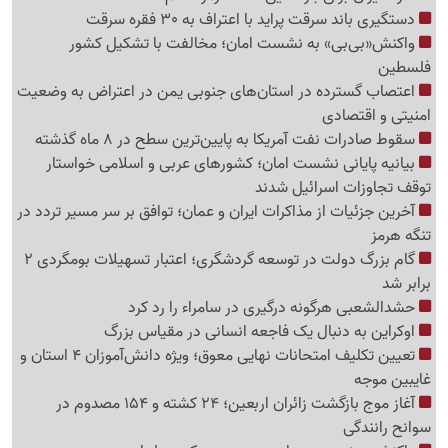
دستگیری باند سرقت پراید با اعتراف به 30 فقره سرقت
واکنش«بی‌بی» به نشست امان؛ مخالفت با تشکیل کشور
فلسطین
اعتصاب گسترده در استان‌های جنوبی یمن در اعتراض به وضعیت
امنیتی و اقتصادی
سقوط صادرات نفت آمریکا به پایین‌ترین سطح در 8 ماه گذشته
بیانیه پایانی نشست امان؛ کشورهای عربی و اسلامی خواستار
توقف تجاوزات اسرائیل شدند
آخرین جزئیات از مذاکرات ایران و عمان؛ توافق بر سر مسیر تردد در
تنگه هرمز
گام بزرگ دولت در توسعه گردشگری؛ اعتبار تسهیلات بومگردی 2
برابر شد
حشدالشعبی هرگونه درگیری در سامراء را رد کرد
اوکراین به دنبال یک فاجعه انسانی در مقیاس بزرگ
تعیین تکلیف امتحانات نهایی معوق؛ ویژه دانش‌آموزان 4 استان و
غایبین موجه
آغاز موج بازگشت زائران اربعین؛ 24 کشته و 154 مصدوم در
سوانح رانندگی