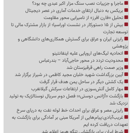
ماجرا و جزییات نصب سنگ مزار اکبر عبدی چه بود؟
بریکس به دنبال ارتقای خدمات آماری در عصر دیجیتال
تحلیل «فارن افرز» از نامیرایی محور مقاومت
بیش از 15 دستورکار در نشست اوراسیا؛ از بازار مشترک مالی تا
توسعه تجارت
رایزنی ایران و عراق برای گسترش همکاری‌های دانشگاهی و
پژوهشی
اتحادیه لیگ‌های اروپایی علیه اینفانتینو
محدودیت تردد در محور حاجی‌آباد – بندرعباس
وزیر صمت راهی قرقیزستان شد
آیین بزرگداشت شهید خلبان مجید کاظمی در شیراز برگزار شد
یک کشتی دیگر در ساحل یمن هدف قرار گرفت
مهار کامل آتش‌سوزی در ارتفاعات سرکش گیلانغرب
بازگشت «آژانس دوستی»؛ فصل دوم سریال نوستالژیک به تولید
نزدیک شد
رایزنی مصر و عراق برای احداث خط لوله نفت به دریای سرخ
غریب‌آبادی:پیام‌هایی از آمریکا مبنی بر آمادگی برای بازگشت به
تعهدات دریافت کرده ایم
شرط ایران برای بازگشایی تنگه هرمز اعلام شد