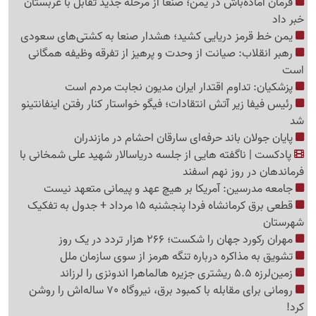
فرمان آماده‌باش در یمن؛ صنعا از مرحله جدید تقابل با عربستان
خبر داد
یمن خط قرمز دریایی کشید؛ هشدار صنعا به کشتی‌های سعودی
رهبر انقلاب: صیانت از وحدت و پرهیز از تفرقه وظیفه همگانی
است
پزشکیان: تداوم اقتدار ایران مدیون نجابت مردم است
رئیس فیفا زیر آتش انتقادات؛ فیگو خواستار کنار رفتن اینفانتینو
شد
پایان جولان باند حرفه‌ای سارقان احشام در مازندران
پادکست | ناگفته هایی از جلسه دریاسالار شهید علی شمخانی با
فرماندهان در روز نهم اسفند
جامعه مدرسین: آمریکا بر هیچ عهد و پیمانی متعهد نیست
قطعی برق کرمانشاه فردا پنجشنبه 15 مرداد + جدول به تفکیک
شهرستان
مهران رکورد جهان را شکست؛ 266 هزار تردد در یک روز
تشویق به مذاکره درباره تنگه هرمز از سوی سازمان ملل
زمین‌لرزه 5.5 ریشتری جزیره هالماهرا اندونزی را لرزاند
رومانی برای مقابله با کمبود برق، نیروگاه 70 ساله‌اش را روشن
کرد!