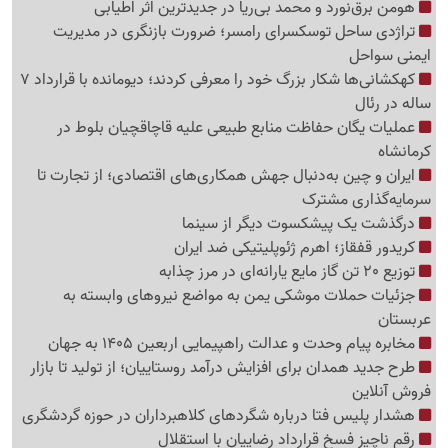
هومن برق‌نورد و محمد بی‌ریا در جدیدترین اثر اطیابی
تراژدی ساحل توسکسرای رامسر؛ ضرورت بازنگری در مدیریت
ایمنی سواحل
کهکشانی‌ها شکار بزرگ خود را معرفی کردند؛ دیومانده با قرارداد 7
ساله در رئال
عملیات یگان حفاظت منابع طبیعی علیه قاچاقچیان بلوط در
کرمانشاه
ایران و چین به‌دنبال جهش همکاری‌های اقتصادی؛ از تجارت تا
سرمایه‌گذاری مشترک
درگذشت یک پیشکسوت دیگر از سینما
کریدور قفقاز؛ اهرم ژئوپلیتیکی ضد ایران
توزیع 20 تن گاز مایع یارانه‌ای در مرز چذابه
جزئیات حملات موشکی یمن به مواضع نیروهای وابسته به
عربستان
مخابره پیام وحدت و عدالت راهپیمایی اربعین 1405 به جهان
طرح جدید همدان برای افزایش درآمد روستاییان؛ از تولید تا بازار
فروش آنلاین
هشدار پلیس فتا درباره شگردهای کلاهبرداران در حوزه گردشگری
رقم ناچیز فسخ قرارداد رضاییان با استقلال