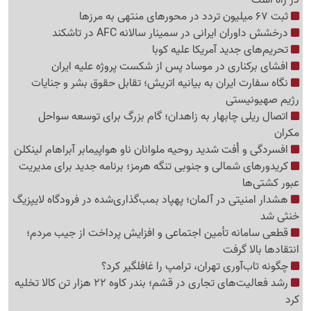
در راه است
ثبت 67 میلیون تردد در محورهای منتهی به مرزها
درخشش داوران ایرانی در سمینار سالانه AFC در تاشکند
تحریم‌های جدید آمریکا علیه کوبا
افشای برکناری در موساد پس از شکست پروژه علیه ایران
نگاه سفارت ایران به بیانیه اتریش؛ تقابل حقوق بشر و جنایات
رژیم صهیونیستی
اتصال ریلی چابهار به زاهدان؛ گام بزرگ برای توسعه سواحل
مکران
افسردگی و اُفت شدید روحیه ملوانان ناو هواپیمابر آبراهام لینکلن
کریدورهای شمالی و جنوبی تنگه هرمز؛ برنامه جدید برای مدیریت
عبور کشتی‌ها
هشدار امنیتی در آلمان؛ پهپاد بمب‌گذاری‌شده در فرودگاه لایپزیگ
خنثی شد
قطعی سامانه تأمین اجتماعی و افزایش پرداخت از جیب مردم؛
انتقادها بالا گرفت
چگونه تاب‌آوری تهران، ترامپ را غافلگیر کرد؟
رشد فعالیت‌های تجاری در قشم؛ بندر کاوه 22 هزار تن کالا تخلیه
کرد