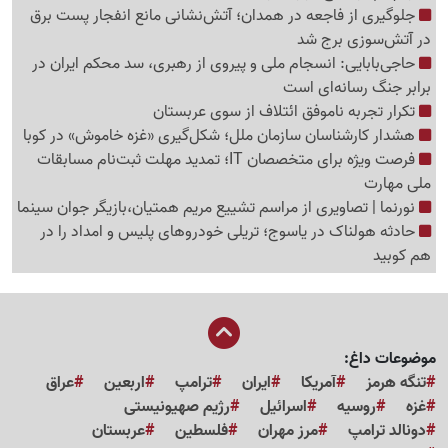
جلوگیری از فاجعه در همدان؛ آتش‌نشانی مانع انفجار پست برق
در آتش‌سوزی برج شد
حاجی‌بابایی: انسجام ملی و پیروی از رهبری، سد محکم ایران در
برابر جنگ رسانه‌ای است
تکرار تجربه ناموفق ائتلاف از سوی عربستان
هشدار کارشناسان سازمان ملل؛ شکل‌گیری «غزه‌ خاموش» در کوبا
فرصت ویژه برای متخصصان IT؛ تمدید مهلت ثبت‌نام مسابقات
ملی مهارت
نورنما | تصاویری از مراسم تشییع مریم همتیان،بازیگر جوان سینما
حادثه هولناک در یاسوج؛ تریلی خودروهای پلیس و امداد را در
هم کوبید
موضوعات داغ:
تنگه هرمز
آمریکا
ایران
ترامپ
اربعین
عراق
غزه
روسیه
اسرائیل
رژیم صهیونیستی
دونالد ترامپ
مرز مهران
فلسطین
عربستان