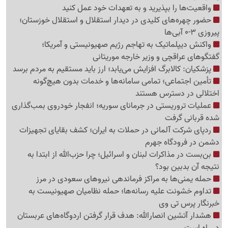
واقعیت‌ها را بپذیرید و به تعهدات خود عمل کنید
حضور چهره‌های کلیدی در دیدار استقلال و استقلال خوزستان؛
پیروزی 3-0 آبی‌ها
واکنش دیپلماتیک به تهاجم رژیم صهیونیستی و آمریکا؛
گفتگوهای عراقچی و وزیر خارجه موریتانی
پزشکیان: کالابرگ افزایش می‌یابد؛ ارز باید مستقیم به مردم برسد
تأمین اجتماعی؛ تمامی سامانه‌ها و خدمات بدون هیچ‌گونه
اختلالی در دسترس هستند
عملیات تروریستی در جرمانای سوریه؛ انفجار خودروی بمب‌گذاری
شده قربانی گرفت
ردپای شرکت آلمانی در حملات به ایران؛ کشف بقایای تجهیزات
دشمن در فرودگاه جهرم
بن‌بست در مذاکرات لبنان و اسرائیل؛ چرا حزب‌الله از ابتدا به
نتیجه آن بدبین بود؟
حمله یمنی‌ها به مراکز فرماندهی نیروهای سعودی در مرز
تداوم خشونت علیه رسانه‌ها؛ حمله نظامیان صهیونیست به
خبرنگار پرس تی وی
هشدار آتشین انصارالله: هدف قرار گرفتن اردوگاه‌های عربستان