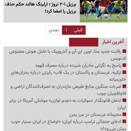
برزیل 1-2 نروژ ؛ ارلینگ هالند حکم حذف
برزیل را امضا کرد!
قبلی
1
بعدی
آخرین اخبار
رقابت جدید متا، اوپن ای آی و آنتروپیک با عامل هوش مصنوعی
کدنویس
پاسخ به نگرانی مادران شیرده درباره مصرف قهوه
ترکیه، عربستان و پاکستان در یک قاب؛ رایزنی درباره بحران‌های
خاورمیانه
ضربات سنگین منابع طبیعی مازندران به تصرف‌کنندگان اراضی و
قاچاقچیان چوب
اذعان قانونگذار دموکرات به «عدم توازن» موشکی آمریکا در برابر
ایران
محرمانه عربستان در مرز یمن
ادعای جنجالی ترامپ درباره ایران؛ «اوضاع در ایران بسیار خوب
پیش می‌رود!»