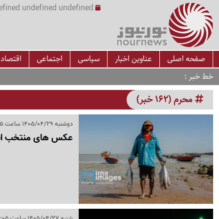
undefined undefined undefined undefined | س
صفحه اصلی
عناوین اخبار
سیاسی
اجتماعی
اقتصاد
خط خبر
محرم (162 خبر)
دوشنبه 1405/04/29 ساعت 21:45
عکس های منتخب ایران، دوش
شنبه 1405/04/27 ساعت 18:05