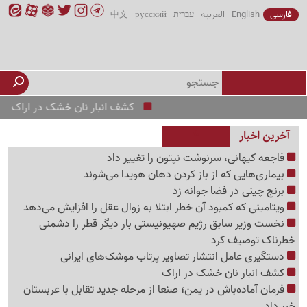
فارسی
English
العربیه
עברית
русский
中文
کشف انبار نان خشک در اراک
دست
آخرین اخبار
فاجعه کیهانی، سرنوشت نپتون را تغییر داد
بیماری‌هایی که از باز کردن دهان هویدا می‌شوند
برنج چینی در فضا جوانه زد
ویتامینی که کمبود آن خطر ابتلا به زوال عقل را افزایش می‌دهد
نخست وزیر سابق رژیم صهیونیستی بار دیگر قطر را دشمنی
خطرناک توصیف کرد
دستگیری عامل انتشار تصاویر پرتاب موشک‌های ایرانی
کشف انبار نان خشک در اراک
فرمان آماده‌باش در یمن؛ صنعا از مرحله جدید تقابل با عربستان
خبر داد