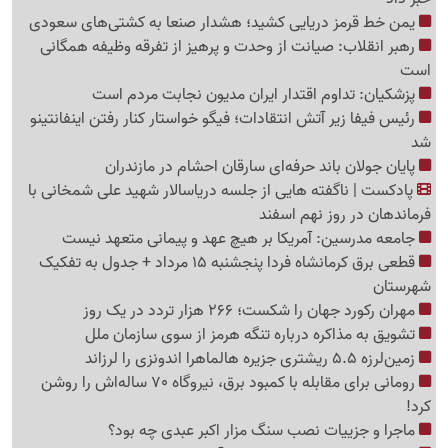
یمن خط قرمز دریایی کشید؛ هشدار صنعا به کشتی‌های سعودی
رهبر انقلاب: صیانت از وحدت و پرهیز از تفرقه وظیفه همگانی
است
پزشکیان: تداوم اقتدار ایران مدیون نجابت مردم است
رئیس فیفا زیر آتش انتقادات؛ فیگو خواستار کنار رفتن اینفانتینو
شد
پایان جولان باند حرفه‌ای سارقان احشام در مازندران
پادکست | ناگفته هایی از جلسه دریاسالار شهید علی شمخانی با
فرماندهان در روز نهم اسفند
جامعه مدرسین: آمریکا بر هیچ عهد و پیمانی متعهد نیست
قطعی برق کرمانشاه فردا پنجشنبه 15 مرداد + جدول به تفکیک
شهرستان
مهران رکورد جهان را شکست؛ 266 هزار تردد در یک روز
تشویق به مذاکره درباره تنگه هرمز از سوی سازمان ملل
زمین‌لرزه 5.5 ریشتری جزیره هالماهرا اندونزی را لرزاند
رومانی برای مقابله با کمبود برق، نیروگاه 70 ساله‌اش را روشن
کرد!
ماجرا و جزییات نصب سنگ مزار اکبر عبدی چه بود؟