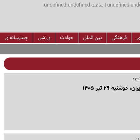
اعت undefined:undefined
ی
فرهنگی
بین الملل
حوادث
ورزشی
چندرسانه‌ای
نبه 29 تیر 1405