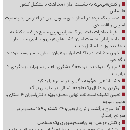
واکنش«بی‌بی» به نشست امان؛ مخالفت با تشکیل کشور
فلسطین
اعتصاب گسترده در استان‌های جنوبی یمن در اعتراض به وضعیت
امنیتی و اقتصادی
سقوط صادرات نفت آمریکا به پایین‌ترین سطح در 8 ماه گذشته
بیانیه پایانی نشست امان؛ کشورهای عربی و اسلامی خواستار
توقف تجاوزات اسرائیل شدند
آخرین جزئیات از مذاکرات ایران و عمان؛ توافق بر سر مسیر تردد در
تنگه هرمز
گام بزرگ دولت در توسعه گردشگری؛ اعتبار تسهیلات بومگردی 2
برابر شد
حشدالشعبی هرگونه درگیری در سامراء را رد کرد
اوکراین به دنبال یک فاجعه انسانی در مقیاس بزرگ
تعیین تکلیف امتحانات نهایی معوق؛ ویژه دانش‌آموزان 4 استان و
غایبین موجه
آغاز موج بازگشت زائران اربعین؛ 24 کشته و 154 مصدوم در
سوانح رانندگی
واکنش «ونس» به ریاست‌جمهوری یک مسلمان
پزشکیان: مشروطه نماد بیداری، قانون‌گرایی و مردم‌سالاری ملت