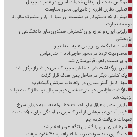
بریکس به دنبال ارتقای خدمات آماری در عصر دیجیتال
تحلیل «فارن افرز» از نامیرایی محور مقاومت
بیش از 15 دستورکار در نشست اوراسیا؛ از بازار مشترک مالی تا
توسعه تجارت
رایزنی ایران و عراق برای گسترش همکاری‌های دانشگاهی و
پژوهشی
اتحادیه لیگ‌های اروپایی علیه اینفانتینو
محدودیت تردد در محور حاجی‌آباد – بندرعباس
وزیر صمت راهی قرقیزستان شد
آیین بزرگداشت شهید خلبان مجید کاظمی در شیراز برگزار شد
یک کشتی دیگر در ساحل یمن هدف قرار گرفت
مهار کامل آتش‌سوزی در ارتفاعات سرکش گیلانغرب
بازگشت «آژانس دوستی»؛ فصل دوم سریال نوستالژیک به تولید
نزدیک شد
رایزنی مصر و عراق برای احداث خط لوله نفت به دریای سرخ
غریب‌آبادی:پیام‌هایی از آمریکا مبنی بر آمادگی برای بازگشت به
تعهدات دریافت کرده ایم
شرط ایران برای بازگشایی تنگه هرمز اعلام شد
دستگیری باند سرقت پراید با اعتراف به 30 فقره سرقت