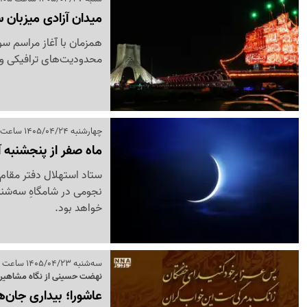
میدان آزادی میزبان 
همزمان با آغاز مراسم سو
محدودیت‌های ترافیکی و پ
چهارشنبه 1405/04/24 ساعت 01:23
ماه صفر از پنجشنبه آغاز م
ستاد استهلال دفتر مقام 
خواهد بود.
سه‌شنبه 1405/04/23 ساعت 10:11
نهضت حسینی از نگاه مشاهیر 
عاشورا؛ بیداری جان‌ه