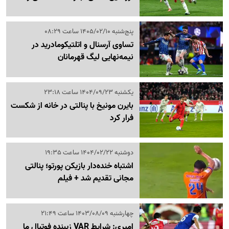
پنج‌شنبه 1405/02/10 ساعت 08:29
تساوی آرسنال و اتلتیکومادرید در
نیمه‌نهایی لیگ قهرمانان
یکشنبه 1404/09/23 ساعت 23:18
بایرن مونیخ با پنالتی در خانه از شکست
فرار کرد
دوشنبه 1404/02/22 ساعت 19:35
اشتباه خنده‌دار بازیکن پورتو؛ پنالتی
مجانی تقدیم شد + فیلم
چهارشنبه 1403/08/09 ساعت 21:49
امیری: شرایط VAR زیبنده فوتبال ما