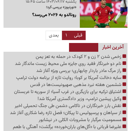
یکشنبه 1403/04/17 ساعت 15:45
«نورنیوز» بررسی کرد؛
رونالدو به 2026 می‌رسد؟
قبلی
1
بعدی
آخرین اخبار
زخمی شدن 2 زن و 2 کودک در حمله به تعز یمن
نام دو خبرنگار فقید روی جایزه ملی محیط زیست ماندگار شد
راز مرگ مادر باردار چابهاری؛ بررسی ویژه آغاز شد
سایه دخالت آمریکا بر کوبا؛ روایت تازه از برنامه دولت ترامپ
ششمین هفته نبرد مذهبی صهیونیست‌ها در قدس
اشتیاق ترکیه برای بازیگری در غرب آسیا؛ از سوریه تا عربستان
وکیل پیشین ترامپ، وزیر دادگستری آمریکا شد!
نقش بارز خبرنگاران در ناکامی دشمن طی جنگ تحمیلی اخیر
از سپاهان و پرسپولیس تا پیکان؛ فصل تازه رضا شکاری آغاز شد
مسمومیت مرگبار با مشروبات الکلی در نیشابور
علیرضا قربانی با «گل‌های باران‌خورده» برگشت؛ آهنگی با طعم