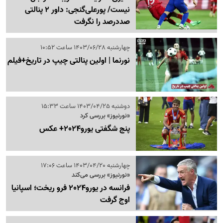
نیست/ پورعلی‌گنجی: داور 2 پنالتی
صددرصد را نگرفت
چهارشنبه 1403/06/28 ساعت 10:52
نورنما | اولین پنالتی چیپ در تاریخ+فیلم
دوشنبه 1403/04/25 ساعت 15:33
«نورنیوز» بررسی کرد
پنج شگفتی یورو2024+ عکس
چهارشنبه 1403/04/20 ساعت 17:06
«نورنیوز» بررسی می‌کند
فرانسه در یورو2024 فرو ریخت؛ اسپانیا
اوج گرفت