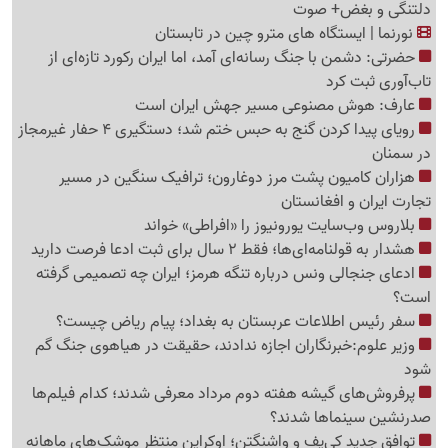
دلتنگی و بغض+ صوت
نورنما | ایستگاه های مترو چین در تابستان
حضرتی: دشمن با جنگ رسانه‌ای آمد، اما ایران رکورد تازه‌ای از
تاب‌آوری ثبت کرد
عارف: هوش مصنوعی مسیر جهش ایران است
رویای پیدا کردن گنج به حبس ختم شد؛ دستگیری 4 حفار غیرمجاز
در سمنان
هزاران کامیون پشت مرز دوغارون؛ ترافیک سنگین در مسیر
تجارت ایران و افغانستان
بلاروس وب‌سایت یورونیوز را «افراطی» خواند
هشدار به قولنامه‌ای‌ها؛ فقط 2 سال برای ثبت ادعا فرصت دارید
ادعای جنجالی ونس درباره تنگه هرمز؛ ایران چه تصمیمی گرفته
است؟
سفر رئیس اطلاعات عربستان به بغداد؛ پیام ریاض چیست؟
وزیر علوم:خبرنگاران اجازه ندادند، حقیقت در هیاهوی جنگ گم
شود
پرفروش‌های گیشه هفته دوم مرداد معرفی شدند؛ کدام فیلم‌ها
صدرنشین سینماها شدند؟
توافق جدید کی‌یف و واشنگتن؛ اوکراین منتظر موشک‌های ماهانه