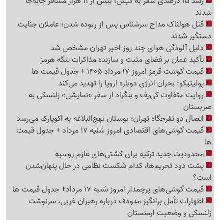
رشد 15 درصدی سفر به کیش؛ بیش از 11 هزار مسافر جابه‌جا
شدند
قتل هولناک مداح سرشناس پس از ربوده شدن؛ عاملان جنایت
دستگیر شدند
دلیل آلودگی هوای چند روز اخیر تهران مشخص شد
تأکید عمان بر فضای مثبت و سازنده مذاکرات تنگه هرمز
قیمت گوشت قرمز امروز 17 مرداد 1405 + جدول قیمت ها
پولیتیکو: بحران انرژی دوباره اروپا را تهدید می‌کند
روایت متفاوت کی‌یف و بلگراد از سفر «نمایشی» زلنسکی به
صربستان
اتصال دو تفرجگاه تهران؛ بوستان نهج‌البلاغه به اکوپارک می‌رسد
قیمت گوشی‌های اقتصادی امروز شنبه 17 مرداد + جدول قیمت
ها
محدودیت جدید ترکیه برای کشتی‌های عازم روسیه
پشت دود تحریم‌ها، کدام شکست نظامی در حال پنهان‌شدن
است؟
قیمت گوشی‌های پرچمدار امروز شنبه 17 مرداد+ جدول قیمت ها
اظهارات تأمل برانگیز مدودف درباره رهبران غربی، سرنوشت
زلنسکی و وضعیت ارمنستان