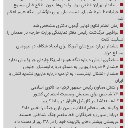
استاندار تهران: قطعی برق تولیدی‌ها بدون اطلاع قبلی ممنوع
جزئیات 6 شرط شورای امنیت ملی برای بازگشایی تنگه هرمز اعلام
شد
زمان اعلام نتایج نهایی آزمون دکتری مشخص شد
عراقچی درگذشت رئیس دفتر نمایندگی وزارت خارجه در همدان را
تسلیت گفت
هشدار درباره طرح‌های آمریکا برای ایجاد شکاف در نیروهای
مسلح عراق
سخنگوی ارتش درباره تنگه هرمز؛ آمریکا چاره‌ای جز پذیرش ندارد
هشدار 4 قدرت اروپایی به مسکو درباره اوستیای جنوبی
هشدار «نشنال اینترست» به ترامپ درباره مارپیچ تشدید تنش با
ایران
واکنش معاون رئیس جمهور ترکیه به ناتوی اسلامی
74 شاخص برای سنجش وضعیت اجتماعی کشور
کشف 5100 لیتر گازوئیل قاچاق در رباط کریم
چگونه رهبر معظم انقلاب، زمین بازی جنگ را تغییر داد؟
دریادار سیاری: خبرنگاران خط مقدم جنگ شناختی هستند
عربستان بیشتر ذخایر پاتریوت خود را در 38 روز از دست داد