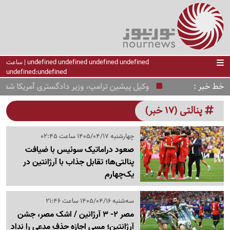
undefined undefined undefined undefined | ساعت
undefined:undefined
خط خبر
وکیل پیشین ترامپ، وزیر دادگستری آمریکا شد!
پنالتی (17 خبر)
چهارشنبه 1405/04/17 ساعت 02:45
صعود دراماتیک سوئیس با ضیافت
پنالتی‌ها؛ تقابل جذاب با آرژانتین در
یک‌چهارم
سه‌شنبه 1405/04/16 ساعت 21:46
مصر 2- 3 آرژانین / اشک مصر، جشن
آرژانتین؛ مسی اجازه حذف مدعی را نداد