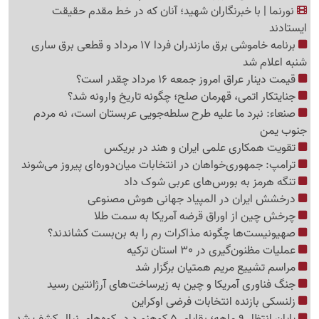
نورنما | با خبرنگاران شهید؛ آنان که در خط مقدم حقیقت
ایستادند
برنامه خاموشی برق مازندران فردا 17 مرداد و قطعی برق ساری
شنبه اعلام شد
قیمت دینار عراق امروز جمعه 16 مرداد چقدر است؟
جنایتکار اتمی، قهرمان صلح؛ چگونه تاریخ وارونه شد؟
صنعاء: نبرد ما علیه طرح سلطه‌جویی عربستان است، نه مردم
جنوب یمن
تقویت همکاری علمی ایران و هند در بریکس
ترامپ: جمهوری‌خواهان در انتخابات میان‌دوره‌ای پیروز می‌شوند
تنگه هرمز به بورس‌های عربی شوک داد
درخشش ایران در المپیاد جهانی هوش مصنوعی
چرخش چین از اوراق قرضه آمریکا به سمت طلا
صهیونیست‌ها چگونه مذاکرات رم را به بن‌بست کشاندند؟
عملیات مظنون‌گیری در 30 استان ترکیه
مراسم تشییع مریم همتیان برگزار شد
جنگ فناوری آمریکا و چین به زیرساخت‌های آرژانتین رسید
زلنسکی بازنده انتخابات فرضی اوکراین
پایان انتظار 9 ماهه؛ بقایای 5 کوهنورد در کوه‌های نپال کشف شد