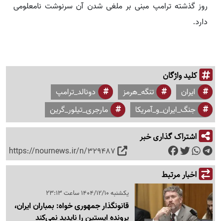
روز گذشته ترامپ مبنی بر ملغی شدن آن سرنوشت نامعلومی
دارد.
کلید واژگان
ایران
تنگه_هرمز
دونالد_ترامپ
جنگ_ایران_و_آمریکا
مارجری_تیلور_گرین
اشتراک گذاری خبر
https://nournews.ir/n/329487
اخبار مرتبط
یکشنبه 1404/12/10 ساعت 23:13
قانونگذار جمهوری خواه: بمباران ایران،
پرونده اپستین را ناپدید نمی‌کند