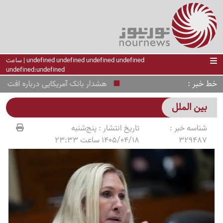
undefined undefined undefined undefined | ساعت
undefined:undefined
خط خبر
هشدار بانک آمریکایی درباره افت شدید 
بین الملل
شناسه خبر :
تاریخ انتشار :
پنج‌شنبه
329487
1405/04/18 ساعت 23:33