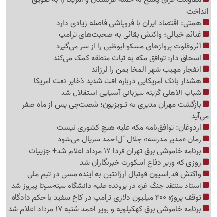
انداخت
همتی: اقتصاد ایران با فروپاشی فاصله زیادی دارد
غنائم خیالی؛ واکنش بقائی به صحبت‌های ترامپ
آئروفلوت پروازهای مسکو-ابوظبی را از سر می‌گیرد
اسحاق دار: توافق مکه به ثبات منطقه کمک می‌کند
انفجار مهیب شهر المخا یمن را لرزاند
هشدار بانک آمریکایی درباره افت شدید ذخایر نفت آمریکا
شباب الاهلی گزینه میزبانی آسیایی استقلال شد
بازگشت مهران مدیری به تلویزیون؛ شصت‌چی پس از ماه صفر
می‌آید
اردوغان: توافق‌نامه مکه علیه هیچ کشوری نیست
رمان «مدیر مدرسه» جلال آل‌احمد سریال می‌شود
برنامه خاموشی برق تهران فردا 17 مرداد اعلام شد+ جزییات
روزی که وزیر دفاع اسکورت خبرنگاران شد
واکنش فدراسیون فوتبال آرژانتین به آینده مسی در تیم ملی
استاد منتقد جنگ غزه در پرونده علیه دانشگاه مینه‌سوتا پیروز شد
توقف پروژه 400 میلیون دلاری ترامپ در کاخ سفید با حکم دادگاه
برنامه خاموشی برق کهکیلویه و بویر احمد شنبه 17 مرداد اعلام شد