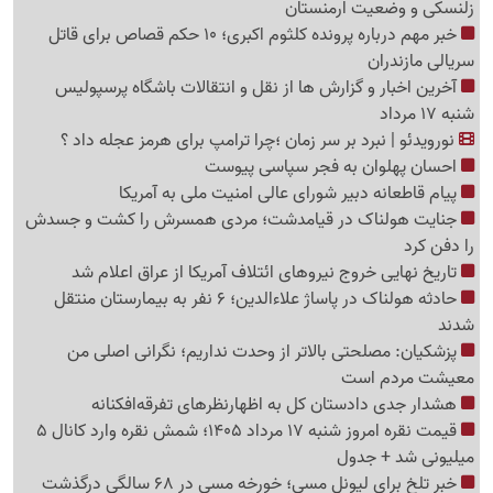
زلنسکی و وضعیت ارمنستان
خبر مهم درباره پرونده کلثوم اکبری؛ 10 حکم قصاص برای قاتل
سریالی مازندران
آخرین اخبار و گزارش ها از نقل و انتقالات باشگاه پرسپولیس
شنبه 17 مرداد
نورویدئو | نبرد بر سر زمان ؛چرا ترامپ برای هرمز عجله داد ؟
احسان پهلوان به فجر سپاسی پیوست
پیام قاطعانه دبیر شورای عالی امنیت ملی به آمریکا
جنایت هولناک در قیامدشت؛ مردی همسرش را کشت و جسدش
را دفن کرد
تاریخ نهایی خروج نیروهای ائتلاف آمریکا از عراق اعلام شد
حادثه هولناک در پاساژ علاءالدین؛ 6 نفر به بیمارستان منتقل
شدند
پزشکیان: مصلحتی بالاتر از وحدت نداریم؛ نگرانی اصلی من
معیشت مردم است
هشدار جدی دادستان کل به اظهارنظرهای تفرقه‌افکنانه
قیمت نقره امروز شنبه 17 مرداد 1405؛ شمش نقره وارد کانال 5
میلیونی شد + جدول
خبر تلخ برای لیونل مسی؛ خورخه مسی در 68 سالگی درگذشت