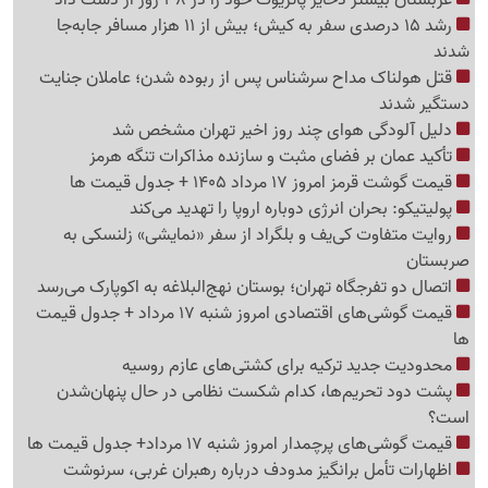
رشد 15 درصدی سفر به کیش؛ بیش از 11 هزار مسافر جابه‌جا
شدند
قتل هولناک مداح سرشناس پس از ربوده شدن؛ عاملان جنایت
دستگیر شدند
دلیل آلودگی هوای چند روز اخیر تهران مشخص شد
تأکید عمان بر فضای مثبت و سازنده مذاکرات تنگه هرمز
قیمت گوشت قرمز امروز 17 مرداد 1405 + جدول قیمت ها
پولیتیکو: بحران انرژی دوباره اروپا را تهدید می‌کند
روایت متفاوت کی‌یف و بلگراد از سفر «نمایشی» زلنسکی به
صربستان
اتصال دو تفرجگاه تهران؛ بوستان نهج‌البلاغه به اکوپارک می‌رسد
قیمت گوشی‌های اقتصادی امروز شنبه 17 مرداد + جدول قیمت
ها
محدودیت جدید ترکیه برای کشتی‌های عازم روسیه
پشت دود تحریم‌ها، کدام شکست نظامی در حال پنهان‌شدن
است؟
قیمت گوشی‌های پرچمدار امروز شنبه 17 مرداد+ جدول قیمت ها
اظهارات تأمل برانگیز مدودف درباره رهبران غربی، سرنوشت