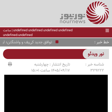
undefined undefined undefined undefined | ساعت
undefined:undefined
خط خبر
توافق جدید کی‌یف و واشنگتن؛ اوکرا
نور ویدئو
شناسه خبر :
تاریخ انتشار :
چهارشنبه
329222
1405/04/17 ساعت 15:01