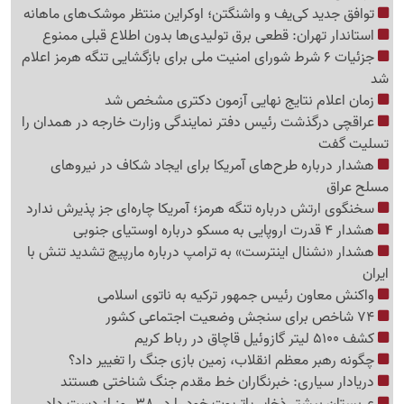
توافق جدید کی‌یف و واشنگتن؛ اوکراین منتظر موشک‌های ماهانه
استاندار تهران: قطعی برق تولیدی‌ها بدون اطلاع قبلی ممنوع
جزئیات 6 شرط شورای امنیت ملی برای بازگشایی تنگه هرمز اعلام
شد
زمان اعلام نتایج نهایی آزمون دکتری مشخص شد
عراقچی درگذشت رئیس دفتر نمایندگی وزارت خارجه در همدان را
تسلیت گفت
هشدار درباره طرح‌های آمریکا برای ایجاد شکاف در نیروهای
مسلح عراق
سخنگوی ارتش درباره تنگه هرمز؛ آمریکا چاره‌ای جز پذیرش ندارد
هشدار 4 قدرت اروپایی به مسکو درباره اوستیای جنوبی
هشدار «نشنال اینترست» به ترامپ درباره مارپیچ تشدید تنش با
ایران
واکنش معاون رئیس جمهور ترکیه به ناتوی اسلامی
74 شاخص برای سنجش وضعیت اجتماعی کشور
کشف 5100 لیتر گازوئیل قاچاق در رباط کریم
چگونه رهبر معظم انقلاب، زمین بازی جنگ را تغییر داد؟
دریادار سیاری: خبرنگاران خط مقدم جنگ شناختی هستند
عربستان بیشتر ذخایر پاتریوت خود را در 38 روز از دست داد