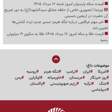
قیمت سکه پارسیان امروز شنبه 17 مرداد 1405
نورنما | تصویری خاص از حلقه عشاق سیدالشهدا(ع) به دور ضریح
آن حضرت در اربعین حسینی
خبر مهم عراقچی درباره تنگه هرمز؛ مسیر جدید تردد کشتی‌ها
تعیین شد
قیمت طلا و سکه امروز 17 مرداد 1405؛ طلا به سکوی 19 میلیونی
رسید
موضوعات داغ:
آمریکا
ایران
ترامپ
تنگه هرمز
روسیه
روز خبرنگار
عربستان
خاورمیانه
اوکراین
یمن
جنگ
ترکیه
رژیم صهیونیستی
پاکستان
دیپلماسی