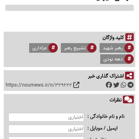
کلید واژگان
رهبر شهید
تشییع رهبر
عزاداری
دهه نودی
اشتراک گذاری خبر
https://nournews.ir/n/329222
نظرات
نام و نام خانوادگی
ایمیل / موبایل