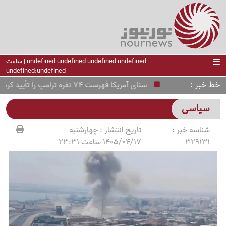
undefined undefined undefined undefined | ساعت
undefined:undefined
خط خبر
سنای آمریکا فهرست 74 نفره ترامپ را تأیید کرد؛ چه کسانی در این لیست قرار دارند؟
سیاسی
شناسه خبر :
تاریخ انتشار :
چهارشنبه
329131
1405/04/17 ساعت 23:31