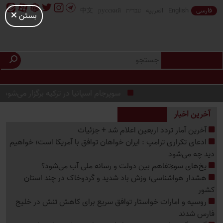
فارسی
English
العربیه
עברית
русский
中文
بستن
سوپرجام اسپانیا در ترکیه برگزار می‌شود/چرا عربس
آخرین اخبار
آخرین آمار تردد اربعین اعلام شد + جزئیات
ادعای تکراری ترامپ : ایران خواهان توافق با آمریکا است؛ خواهیم
دید چه می‌شود
یخ‌های سوءتفاهم بین دولت و رسانه ملی آب می‌شود؟
هشدار هواشناسی؛ وزش باد شدید و گردوخاک در چند استان
کشور
روسیه و امارات خواستار توافق سریع برای کاهش تنش در خلیج
فارس شدند