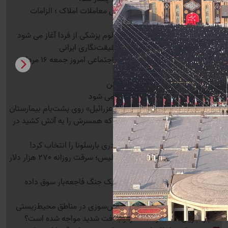
جزئیات قانون الزام به ثبت رسمی معاملات املاک ؛ الزامات
خریدار و فروشنده
ثبت‌نام‌ آزمون کارشناسی ارشد علوم پزشکی از فردا آغاز می شود
روزنامه‌نگاری ملی؛ درآمدی بر حقیقت‌نگاری ایرانی
آخرین اخبار بازنشستگان تامین اجتماعی امروز جمعه 16 مرداد؛
تکلیف معوقات مشخص شد
انفجارهای زنجیره‌ای در مارب یمن
هوای تهران روزهای آینده خنک می شود
بازداشت مرد 22 ساله با لباس «عزرائیل» روی پشت‌بام بیمارستان
جنایت هولناک در مشهد؛ مردی که همسرش را به آتش کشید در
بازسازی صحنه چه گفت؟
ضربه سنگین به رئال مادرید؛ رودری بارسلونا را انتخاب کرد!
تبعات جنگ ایران و آمریکا در انگلیس؛ سرقت روزانه 270 هزار دلار
سوخت
سندرز: ترامپ آمریکا را به سوی یک جنگ فاجعه‌بار سوق داده
است
کاهش چشمگیر 88 درصدی آتش‌سوزی در مناطق محیط‌زیستی
چرا جریان نفت در تنگه هرمز با افت شدید مواجه شده است؟