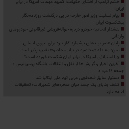
خشم ترامپ از افشای حقیقت؛ کمبود مهمات آمریکا در برابر
ایران!
پیام تسلیت وزیر امور خارجه در پی درگذشت روزنامه‌نگار
پیشکسوت ایران
هشدار اتحادیه خودرو درباره حواله‌فروشی غیرقانونی خودروهای
وارداتی
پایان عصر تولدهای پرشمار؛ آغاز نبرد برای نیروی انسانی
یمن: معادله «محاصره در برابر محاصره» تغییرناپذیر است
چرا استراتژی آمریکا در برابر ایران شکست خورده است؟
آخرین اخبار و گزارش‌ها از نقل و انتقالات باشگاه پرسپولیس ؛
جمعه 16 مرداد
دستیار سابق قلعه‌نویی مربی تیم ملی ایتالیا شد
کشف بقایای یک جسد میان صخره‌های شمیرانات؛ تحقیقات
ادامه دارد