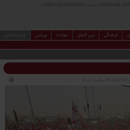
اعت undefined:undefined
ی
فرهنگی
بین الملل
حوادث
ورزشی
چندرسانه‌ای
17:02