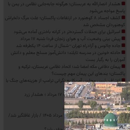
هشدار انصارالله به عربستان؛ هرگونه جابه‌جایی نظامی در یمن با
پاسخ مواجه می‌شود
کشف اجساد 8 کوهنورد در ارتفاعات پاکستان؛ علت مرگ دلخراش
کوهنوردان مشخص شد
اسرائیل برای حملات گسترده‌تر در کرانه باختری آماده می‌شود
پیش بینی وضعیت آب و هوای زنجان فردا شنبه 17 مرداد
جاده چالوس و آزادراه تهران–شمال از ساعت 14 یکطرفه شد
حادثه خونین در مدرسه تایلند؛ دانش‌آموز مسلح معلم و دانش
آموزان را به رگبار بست
پیمان دفاعی مکه امضا شد؛ اتحاد نظامی عربستان، ترکیه و
پاکستان؛ بندهای این پیمان مهم چیست؟
اعتراف رئیس مجلس آمریکا به نگرانی ترامپ از هزینه‌های جنگ با
ایران
وضعیت آب و هوای بوشهر شنبه 17 مرداد ؛ هشدار زرد
هواشناسی
نقاش و تصویرگر ایرانی، درگذشت
قیمت طلا و سکه امروز جمعه 16 مرداد 1405 / بازار غافلگیر شد/
جدول قیمت ها
قیمت یورو امروز جمعه 16 مرداد چقدر شد؟