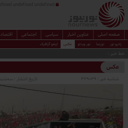
undefined undefined undefined undefined | س
صفحه اصلی
عناوین اخبار
سیاسی
اجتماعی
اقتصاد
رادیو نور
نورنما
نور ویدئو
عکس
اینفو گرافیک
خط خبر
عکس
شناسه خبر :
329039
تاریخ انتشار :
سه‌شنبه 1405/04/16 ساعت 