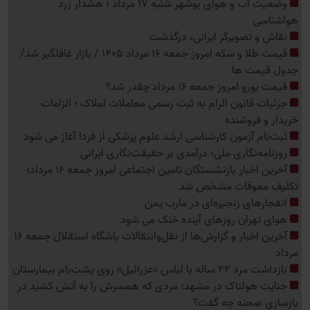
وضعیت آب و هوای بوشهر شنبه 17 مرداد ؛ هشدار زرد
هواشناسی
نقاش و تصویرگر ایرانی، درگذشت
قیمت طلا و سکه امروز جمعه 16 مرداد 1405 / بازار غافلگیر شد/
جدول قیمت ها
قیمت یورو امروز جمعه 16 مرداد چقدر شد؟
جزئیات قانون الزام به ثبت رسمی معاملات املاک ؛ الزامات
خریدار و فروشنده
ثبت‌نام‌ آزمون کارشناسی ارشد علوم پزشکی از فردا آغاز می شود
روزنامه‌نگاری ملی؛ درآمدی بر حقیقت‌نگاری ایرانی
آخرین اخبار بازنشستگان تامین اجتماعی امروز جمعه 16 مرداد؛
تکلیف معوقات مشخص شد
انفجارهای زنجیره‌ای در مارب یمن
هوای تهران روزهای آینده خنک می شود
آخرین اخبار و گزارش‌ها از نقل‌وانتقالات باشگاه استقلال جمعه 16
مرداد
بازداشت مرد 22 ساله با لباس «عزرائیل» روی پشت‌بام بیمارستان
جنایت هولناک در مشهد؛ مردی که همسرش را به آتش کشید در
بازسازی صحنه چه گفت؟