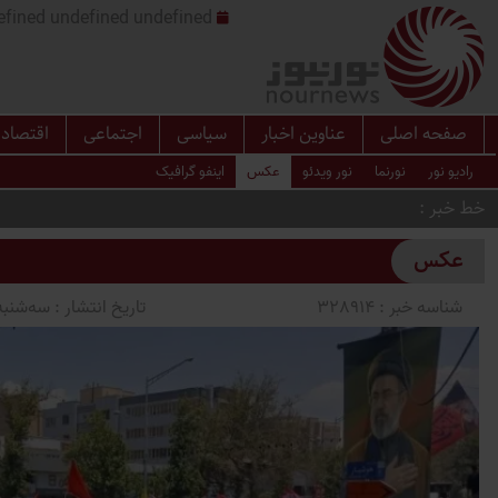
undefined undefined undefined undefined | س
صفحه اصلی
عناوین اخبار
سیاسی
اجتماعی
اقتصاد
رادیو نور
نورنما
نور ویدئو
عکس
اینفو گرافیک
خط خبر
عکس
شناسه خبر :
328914
تاریخ انتشار :
سه‌شنبه 1405/04/16 ساعت 