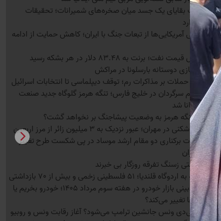
کشف بقایای یک جسد میان صخره‌های شمیرانات؛ تحقیقات
ادامه دارد
نگرانی آمریکایی‌ها از تبعات جنگ با ایران؛ کاهش حمایت از ادامه
درگیری
جهش قیمت نفت؛ برنت به 83.48 دلار در هر بشکه رسید
لغو بازی دوستانه بارسلونا در مراکش
سایه حملات بر مذاکرات رم؛ توقف دیپلماسی تا انتخابات اسرائیل
هلیوم سرگردان در خلیج فارس؛ تنگه هرمز گلوگاه جدید صنعت
نیمه‌رسانا شد
چرا تنگه هرمز به وضعیت پیشاجنگ بر نخواهد گشت؟
رکوردشکنی در مهران؛ عبور نزدیک به 3 میلیون زائر از مرز اربعین
جزئیات برکناری دو مقام ارشد موساد در پی شکست طرح تغییر
نظام ایران
جماعتی زسنگ تفرقه روزگار بی خبرند
حمله به اردوگاه قلندیا؛ 51 فلسطینی زخمی و بیش از 70 بازداشتی
پیش‌بینی بازار خودرو در هفته سوم مرداد 1405؛ خودرو بخریم یا
قیمت‌ها تغییر می‌کند؟
آیا جی‌دی ونس جانشین ترامپ می‌شود؟ آغاز رقابت ونس و روبیو