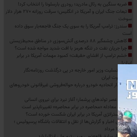
ضربه سنگین به رئال مادرید؛ رودری بارسلونا را انتخاب کرد!
تبعات جنگ ایران و آمریکا در انگلیس؛ سرقت روزانه 270 هزار دلار
سوخت
سندرز: ترامپ آمریکا را به سوی یک جنگ فاجعه‌بار سوق داده
است
کاهش چشمگیر 88 درصدی آتش‌سوزی در مناطق محیط‌زیستی
چرا جریان نفت در تنگه هرمز با افت شدید مواجه شده است؟
خشم ترامپ از افشای حقیقت؛ کمبود مهمات آمریکا در برابر
ایران!
پیام تسلیت وزیر امور خارجه در پی درگذشت روزنامه‌نگار
پیشکسوت ایران
هشدار اتحادیه خودرو درباره حواله‌فروشی غیرقانونی خودروهای
وارداتی
پایان عصر تولدهای پرشمار؛ آغاز نبرد برای نیروی انسانی
یمن: معادله «محاصره در برابر محاصره» تغییرناپذیر است
چرا استراتژی آمریکا در برابر ایران شکست خورده است؟
آخرین اخبار و گزارش‌ها از نقل و انتقالات باشگاه پرسپولیس ؛
جمعه 16 مرداد
دستیار سابق قلعه‌نویی مربی تیم ملی ایتالیا شد