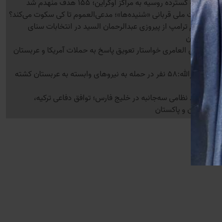
حمله گسترده روسیه به مراکز اوکراین؛ 155 هدف منهدم شد
امنیت ملی قربانی «شنیده‌ها»؛ مدعی‌العموم تا کی سکوت می‌کند؟
خشم ترامپ از پیروزی عبدالرحمان السید در انتخابات سنای
میشیگان
هادی العامری خواستار تعویق پاسخ به حملات آمریکا و عربستان
شد
انصارالله:58 نفر در حمله به نیروهای وابسته به عربستان کشته
شدند
اتحاد نظامی سه‌جانبه در خلیج فارس؛ توافق دفاعی ترکیه،
عربستان و پاکستان