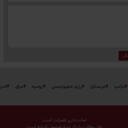
ترامپ
عربستان
رژیم صهیونیستی
روسیه
عراق
اسرا
امانت‌داری فضیلت است.
نقل مطالب با ذکر منبع
نورنیوز
بلامانع است.