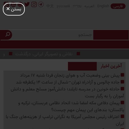
فارسی
English
العربیه
עברית
русский
中文
بستن
نقاش و تصویرگر ایرانی، درگذشت
وضعیت آب و هوای بوشهر شنب
آخرین اخبار
پیش بینی وضعیت آب و هوای زنجان فردا شنبه 17 مرداد
جاده چالوس و آزادراه تهران–شمال از ساعت 14 یکطرفه شد
حادثه خونین در مدرسه تایلند؛ دانش‌آموز مسلح معلم و دانش
آموزان را به رگبار بست
پیمان دفاعی مکه امضا شد؛ اتحاد نظامی عربستان، ترکیه و
پاکستان؛ بندهای این پیمان مهم چیست؟
اعتراف رئیس مجلس آمریکا به نگرانی ترامپ از هزینه‌های جنگ با
ایران