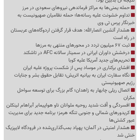
نتیجه آن بدبین بود؟
حمله یمنی‌ها به مراکز فرماندهی نیروهای سعودی در مرز
تداوم خشونت علیه رسانه‌ها؛ حمله نظامیان صهیونیست به
خبرنگار پرس تی وی
هشدار آتشین انصارالله: هدف قرار گرفتن اردوگاه‌های عربستان
در راه است
ثبت 67 میلیون تردد در محورهای منتهی به مرزها
درخشش داوران ایرانی در سمینار سالانه AFC در تاشکند
تحریم‌های جدید آمریکا علیه کوبا
افشای برکناری در موساد پس از شکست پروژه علیه ایران
نگاه سفارت ایران به بیانیه اتریش؛ تقابل حقوق بشر و جنایات
رژیم صهیونیستی
اتصال ریلی چابهار به زاهدان؛ گام بزرگ برای توسعه سواحل
مکران
افسردگی و اُفت شدید روحیه ملوانان ناو هواپیمابر آبراهام لینکلن
کریدورهای شمالی و جنوبی تنگه هرمز؛ برنامه جدید برای مدیریت
عبور کشتی‌ها
هشدار امنیتی در آلمان؛ پهپاد بمب‌گذاری‌شده در فرودگاه لایپزیگ
خنثی شد