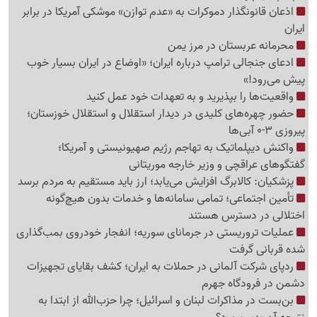
اذعان قانونگذار دموکرات به «عدم توازن» موشکی آمریکا در برابر
ایران
محرمانه عربستان در مرز یمن
ادعای جنجالی ترامپ درباره ایران؛ «اوضاع در ایران بسیار خوب
پیش می‌رود!»
واقعیت‌ها را بپذیرید و به تعهدات خود عمل کنید
حضور چهره‌های کلیدی در دیدار استقلال و استقلال خوزستان؛
پیروزی 3-0 آبی‌ها
واکنش دیپلماتیک به تهاجم رژیم صهیونیستی و آمریکا؛
گفتگوهای عراقچی و وزیر خارجه موریتانی
پزشکیان: کالابرگ افزایش می‌یابد؛ ارز باید مستقیم به مردم برسد
تأمین اجتماعی؛ تمامی سامانه‌ها و خدمات بدون هیچ‌گونه
اختلالی در دسترس هستند
عملیات تروریستی در جرمانای سوریه؛ انفجار خودروی بمب‌گذاری
شده قربانی گرفت
ردپای شرکت آلمانی در حملات به ایران؛ کشف بقایای تجهیزات
دشمن در فرودگاه جهرم
بن‌بست در مذاکرات لبنان و اسرائیل؛ چرا حزب‌الله از ابتدا به