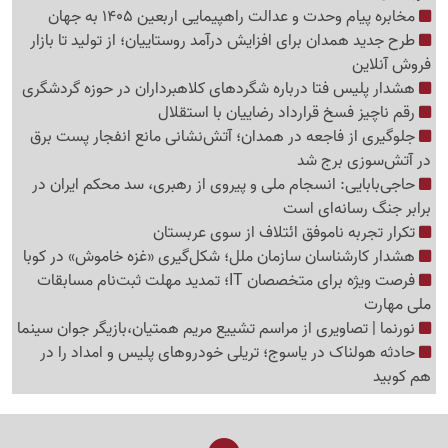
مخابره پیام وحدت و عدالت راهپیمایی اربعین 1405 به جهان
طرح جدید همدان برای افزایش درآمد روستاییان؛ از تولید تا بازار
فروش آنلاین
هشدار پلیس فتا درباره شگردهای کلاهبرداران در حوزه گردشگری
رقم ناچیز فسخ قرارداد رضاییان با استقلال
جلوگیری از فاجعه در همدان؛ آتش‌نشانی مانع انفجار پست برق
در آتش‌سوزی برج شد
حاجی‌بابایی: انسجام ملی و پیروی از رهبری، سد محکم ایران در
برابر جنگ رسانه‌ای است
تکرار تجربه ناموفق ائتلاف از سوی عربستان
هشدار کارشناسان سازمان ملل؛ شکل‌گیری «غزه‌ خاموش» در کوبا
فرصت ویژه برای متخصصان IT؛ تمدید مهلت ثبت‌نام مسابقات
ملی مهارت
نورنما | تصاویری از مراسم تشییع مریم همتیان،بازیگر جوان سینما
حادثه هولناک در یاسوج؛ تریلی خودروهای پلیس و امداد را در
هم کوبید