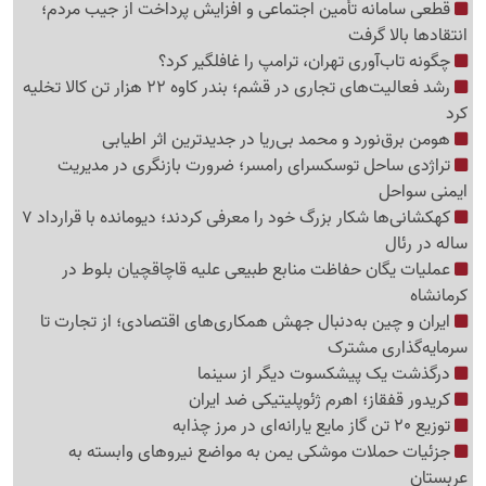
قطعی سامانه تأمین اجتماعی و افزایش پرداخت از جیب مردم؛
انتقادها بالا گرفت
چگونه تاب‌آوری تهران، ترامپ را غافلگیر کرد؟
رشد فعالیت‌های تجاری در قشم؛ بندر کاوه 22 هزار تن کالا تخلیه
کرد
هومن برق‌نورد و محمد بی‌ریا در جدیدترین اثر اطیابی
تراژدی ساحل توسکسرای رامسر؛ ضرورت بازنگری در مدیریت
ایمنی سواحل
کهکشانی‌ها شکار بزرگ خود را معرفی کردند؛ دیومانده با قرارداد 7
ساله در رئال
عملیات یگان حفاظت منابع طبیعی علیه قاچاقچیان بلوط در
کرمانشاه
ایران و چین به‌دنبال جهش همکاری‌های اقتصادی؛ از تجارت تا
سرمایه‌گذاری مشترک
درگذشت یک پیشکسوت دیگر از سینما
کریدور قفقاز؛ اهرم ژئوپلیتیکی ضد ایران
توزیع 20 تن گاز مایع یارانه‌ای در مرز چذابه
جزئیات حملات موشکی یمن به مواضع نیروهای وابسته به
عربستان