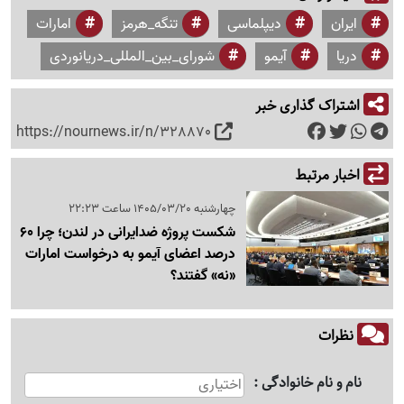
ایران
دیپلماسی
تنگه_هرمز
امارات
دریا
آیمو
شورای_بین_المللی_دریانوردی
اشتراک گذاری خبر
https://nournews.ir/n/328870
اخبار مرتبط
چهارشنبه 1405/03/20 ساعت 22:23
شکست پروژه ضدایرانی در لندن؛ چرا 60
درصد اعضای آیمو به درخواست امارات
«نه» گفتند؟
نظرات
نام و نام خانوادگی