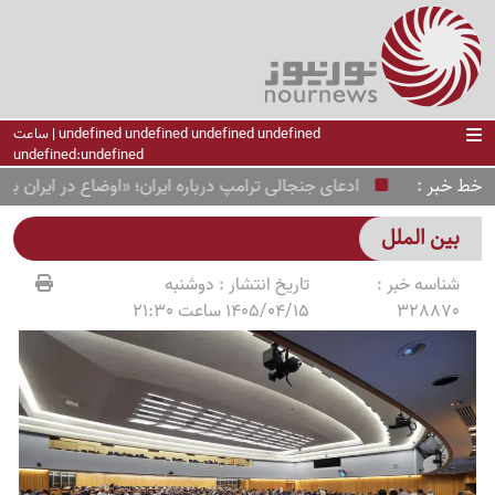
undefined undefined undefined undefined | ساعت
undefined:undefined
خط خبر
ادعای جنجالی ترامپ درباره ایران؛ «اوضاع در ایران بسیا
بین الملل
شناسه خبر :
تاریخ انتشار :
دوشنبه
328870
1405/04/15 ساعت 21:30