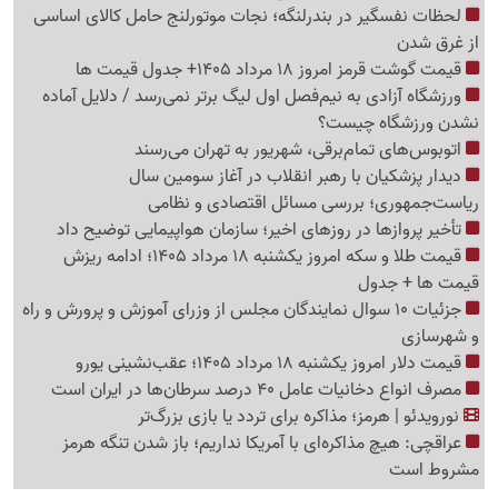
لحظات نفسگیر در بندرلنگه؛ نجات موتورلنج حامل کالای اساسی
از غرق شدن
قیمت گوشت قرمز امروز 18 مرداد 1405+ جدول قیمت ها
ورزشگاه آزادی به نیم‌فصل اول لیگ برتر نمی‌رسد / دلایل آماده
نشدن ورزشگاه چیست؟
اتوبوس‌های تمام‌برقی، شهریور به تهران می‌رسند
دیدار پزشکیان با رهبر انقلاب در آغاز سومین سال
ریاست‌جمهوری؛ بررسی مسائل اقتصادی و نظامی
تأخیر پروازها در روزهای اخیر؛ سازمان هواپیمایی توضیح داد
قیمت طلا و سکه امروز یکشنبه 18 مرداد 1405؛ ادامه ریزش
قیمت ها + جدول
جزئیات 10 سوال نمایندگان مجلس از وزرای آموزش و پرورش و راه
و شهرسازی
قیمت دلار امروز یکشنبه 18 مرداد 1405؛ عقب‌نشینی یورو
مصرف انواع دخانیات عامل 40 درصد سرطان‌ها در ایران است
نورویدئو | هرمز؛ مذاکره برای تردد یا بازی بزرگ‌تر
عراقچی: هیچ مذاکره‌ای با آمریکا نداریم؛ باز شدن تنگه هرمز
مشروط است