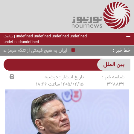
undefined undefined undefined undefined | ساعت
undefined:undefined
خط خبر
ایران به هیچ قیمتی از تنگه هرمز عقب نش
بین الملل
شناسه خبر :
تاریخ انتشار :
دوشنبه
328839
1405/04/15 ساعت 18:46