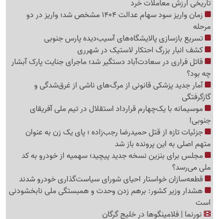
تاریخی ارزش معاملات خرد
زمان واریز سود سهام عدالت 1404 مشخص شد؛ واریز در دو
مرحله
تسریع بازسازی پالایشگاه‌های آسیب‌دیده پارس جنوبی
کشف انبار بزرگ احتکار لاستیک در شهرری
قاتل فراری در سعادت‌آباد دستگیر شد؛ ماجرای جنایت پارک آبشار
چه بود؟
آمار جدید پزشکی قانونی از مرگ‌های ناشی از غرق‌شدگی و
گازگرفتگی
موسیمانه با یک‌چهارم قرارداد استقلال در تیم ملی آفریقای
جنوبی!
جزئیات تازه از قتل حمیدرضا رجب‌زاده ؛ پای یک زن به عنوان
متهم اصلی به این پرونده باز شد
مجلس برای بنزین نسخه جدید پیچید؛ سهمیه از خودرو به کد
ملی می‌رسد؟
قطعه‌سازان خواستار احیای شورای سیاست‌گذاری خودرو شدند
هشدار وزیر کشور: برهم زدن وحدت و همبستگی ملی نابخشودنی
است
نورنما | فلامینگوها در خلیج گرگان