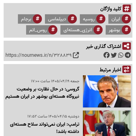
کلید واژگان
ایران
روسیه
دیپلماسی
برجام
بوشهر
انرژی_هسته‌ای
روس_اتم
اشتراک گذاری خبر
https://nournews.ir/n/328839
اخبار مرتبط
جمعه 1405/04/19 ساعت 17:00
گروسی: در حال نظارت بر وضعیت
نیروگاه هسته‌ای بوشهر در ایران هستیم
دوشنبه 1405/04/15 ساعت 17:52
ترامپ: ایران نمی‌تواند سلاح هسته‌ای
داشته باشد!