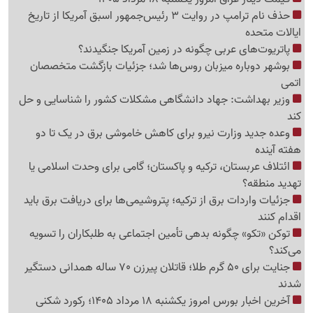
حذف نام ترامپ در روایت 3 رئیس‌جمهور اسبق آمریکا از تاریخ
ایالات متحده
پاتریوت‌های عربی چگونه در زمین آمریکا جنگیدند؟
بوشهر دوباره میزبان روس‌ها شد؛ جزئیات بازگشت متخصصان
اتمی
وزیر بهداشت: جهاد دانشگاهی مشکلات کشور را شناسایی و حل
کند
وعده جدید وزارت نیرو برای کاهش خاموشی برق در یک تا دو
هفته آینده
ائتلاف عربستان، ترکیه و پاکستان؛ گامی برای وحدت اسلامی یا
تهدید منطقه؟
جزئیات واردات برق از ترکیه؛ پتروشیمی‌ها برای دریافت برق باید
اقدام کنند
توکن «تکو» چگونه بدهی تأمین اجتماعی به طلبکاران را تسویه
می‌کند؟
جنایت برای 50 گرم طلا؛ قاتلان پیرزن 70 ساله همدانی دستگیر
شدند
آخرین اخبار بورس امروز یکشنبه 18 مرداد 1405؛ رکورد شکنی