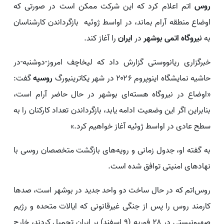
روس
اتم اعلام کرد که این شرکت ممکن است در صورتی که
اوضاع منطقه آرام بماند، در اواسط ژوئیه بازگرداندن کارشناسان
به
نیروگاه اتمی بوشهر
در
ایران
را آغاز کند.
خبرگزاری ریانووستی گزارش داد که لیخاچف امروز-دوشنبه-در
حاشیه نمایشگاه اینوپروم ۲۰۲۶ در شهر یکاترینبورگ
روسیه
گفت:
«اوضاع در نیروگاه هسته‌ای بوشهر در حال حاضر آرام است،
بنابراین اگر این وضعیت ادامه یابد، بازگرداندن تعداد کارکنان را به
سطح عادی در اواسط ژوئیه آغاز خواهیم کرد.»
به گفته او، جدول زمانی و رویه‌های بازگشت متخصصان روسی با
نهادهای امنیتی توافق شده است.
روس‌اتم که در حال ساخت دو واحد جدید در بوشهر است، صدها
کارمند روس را پس از جنگی غیرقانونی که ایالات متحده و رژیم
صهیونیستی در ۲۸ فوریه (۹ اسفند) بر ایران تحمیل کردند، خارج