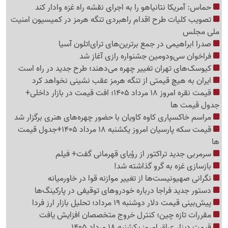
حماس: آمریکا نتانیاهو را به اجرای نقشه راه غزه وادار کند
تصویب کلیات طرح اقدام راهبردی تنگه هرمز در کمیسیون امنیت
ملی مجلس
صدرا ابراهیمی در جمع برترین‌های ترای‌اتلون آسیا
فراخوان سی‌ودومین جشنواره رازی آغاز شد
کیوسک‌های تهران تغییر چهره می‌دهند؛ طرح جدید در راه است
ایران به هیچ قیمتی از تنگه هرمز عقب نشینی نخواهد کرد
قیمت نقره امروز 18 مرداد 1405؛ افت قیمت در بازار داخلی+
جدول قیمت ها
مراسم خاکسپاری کاوه کاویان با حضور چهره‌های هنری برگزار شد
قیمت سکه پارسیان امروز یکشنبه 18 مرداد 1405+جدول قیمت
ها
سرمربی جدید تراکتور از رؤیای قهرمانی گفت+ فیلم
بازسازی غزه به گرو گذاشته شد!
نگرانی صهیونیست‌ها از تغییر موازنه قوا در خاورمیانه
دستور جدید فراجا درباره خودروهای توقیفی در پارکینگ‌ها
پیش‌بینی قیمت دلار دوشنبه 19 مرداد؛ تحلیل بازار ارز فردا
مقررات تازه چین؛ کنترل خروج متخصصان افزایش یافت
قیمت دینار عراق امروز یکشنبه 18 مرداد 1405